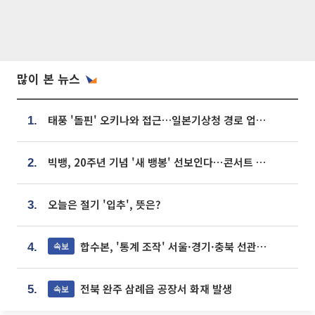
많이 본 뉴스
태풍 '돌핀' 오키나와 접근…일본기상청 경로 업데이트
1.
빅뱅, 20주년 기념 '새 뱅봉' 선보인다⋯콘서트 앞두고 팝업 개최
2.
오늘은 절기 '입추', 뜻은?
3.
합수본, '통계 조작' 서울·경기·충북 선관위 등 추가 압수수색
속보
4.
전북 완주 삼례읍 공장서 화재 발생
속보
5.