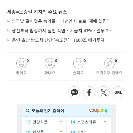
세종=노승길 기자의 주요 뉴스
양파밭 갈아엎은 농가들…내년엔 마늘로 ‘재배 쏠림’
생산부터 밥상까지 덮친 폭염…시금치 43%ㆍ열무 28% 급등
용인·호남 반도체 산단 ‘속도전’…1600조 메가투자 이행 총력
0
0
0
0
좋아요
화나요
슬퍼요
추가취재 원해요