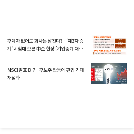
후계자 없어도 회사는 남긴다?…‘제3자 승
계’ 시험대 오른 中企 현장 [기업승계 대전
환]
MSCI 발표 D-7…후보주 반등에 편입 기대
재점화