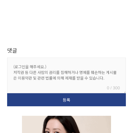
댓글
0 / 300