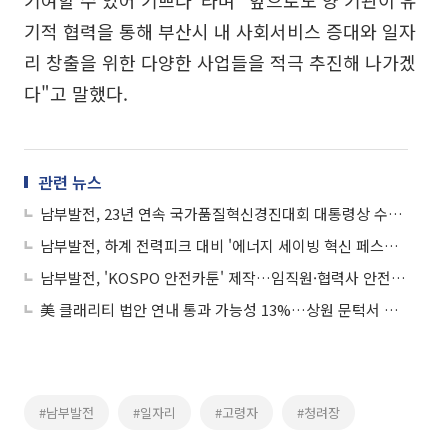
기여할 수 있어 기쁘다"라며 "앞으로도 양 기관이 유
기적 협력을 통해 부산시 내 사회서비스 증대와 일자
리 창출을 위한 다양한 사업들을 적극 추진해 나가겠
다"고 말했다.
관련 뉴스
남부발전, 23년 연속 국가품질혁신경진대회 대통령상 수상 영예
남부발전, 하계 전력피크 대비 '에너지 세이빙 혁신 페스타' 개최
남부발전, 'KOSPO 안전카툰' 제작…임직원·협력사 안전문화 확산
美 클래리티 법안 연내 통과 가능성 13%…상원 문턱서 제동
#남부발전
#일자리
#고령자
#청려장