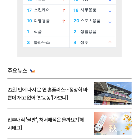
주요뉴스
22일 만에 다시 문 연 홈플러스…정상화 바
쁜데 재고 없어 ‘발동동’[가보니]
입추매직 '불발', 처서매직은 올까요? [해
시태그]