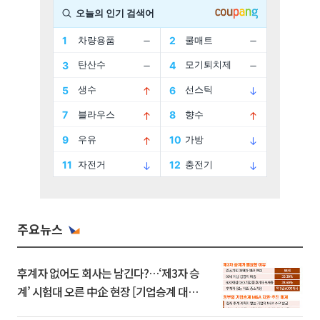
주요뉴스
후계자 없어도 회사는 남긴다?…‘제3자 승
계’ 시험대 오른 中企 현장 [기업승계 대전
환]