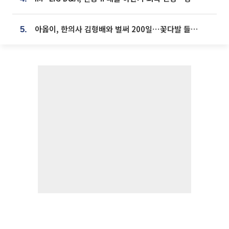
아옳이, 한의사 김형배와 벌써 200일⋯꽃다발 들고 "프러포즈 아냐"
5.