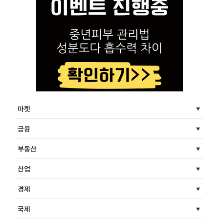
마켓
금융
부동산
산업
경제
국제