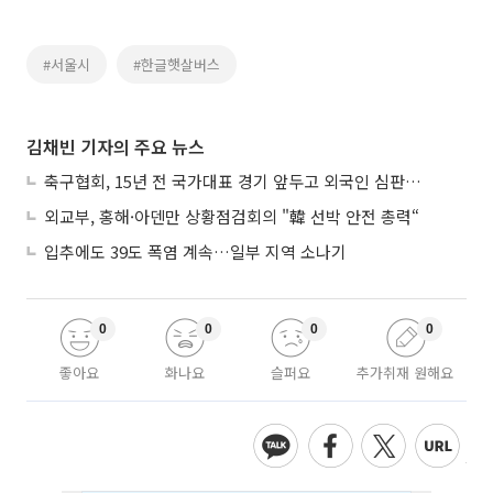
#서울시
#한글햇살버스
김채빈 기자의 주요 뉴스
축구협회, 15년 전 국가대표 경기 앞두고 외국인 심판에 ‘성접대’
외교부, 홍해·아덴만 상황점검회의 "韓 선박 안전 총력“
입추에도 39도 폭염 계속…일부 지역 소나기
0
0
0
0
좋아요
화나요
슬퍼요
추가취재 원해요