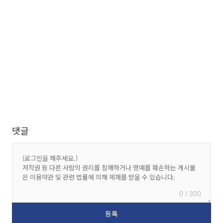
댓글
0 / 300