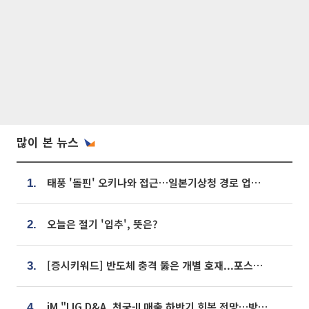
많이 본 뉴스
태풍 '돌핀' 오키나와 접근…일본기상청 경로 업데이트
1.
오늘은 절기 '입추', 뜻은?
2.
[증시키워드] 반도체 충격 뚫은 개별 호재...포스코퓨처엠·에코프로·한화솔루션 '눈길'
3.
iM "LIG D&A, 천궁-II 매출 하반기 회복 전망…방산 톱픽 유지"
4.