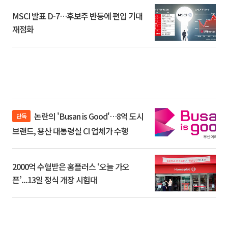
MSCI 발표 D-7…후보주 반등에 편입 기대
재점화
논란의 'Busan is Good'…8억 도시
단독
브랜드, 용산 대통령실 CI 업체가 수행
2000억 수혈받은 홈플러스 ‘오늘 가오
픈’...13일 정식 개장 시험대