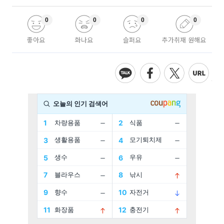
0
0
0
0
좋아요
화나요
슬퍼요
추가취재 원해요