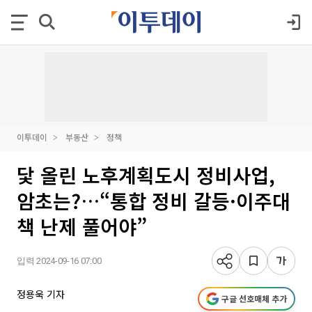
이투데이
부동산
정책
닻 올린 노후계획도시 정비사업,
암초는?…“통합 정비 갈등·이주대
책 난제 풀어야”
입력 2024-09-16 07:00
정용욱 기자
구글 선호매체 추가