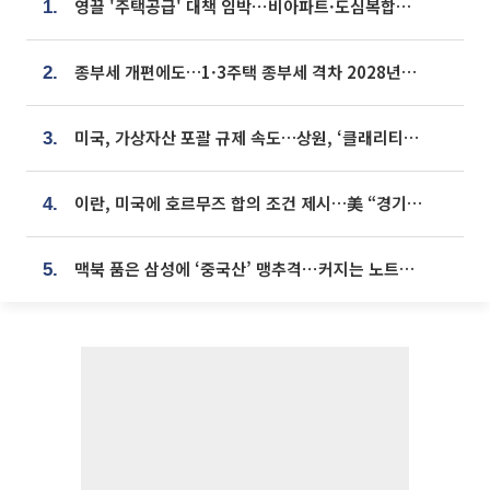
영끌 '주택공급' 대책 임박⋯비아파트·도심복합까지 총동원
1.
종부세 개편에도…1·3주택 종부세 격차 2028년부터 확대
2.
미국, 가상자산 포괄 규제 속도…상원, ‘클래리티법’ 9월 절차투표 추진
3.
이란, 미국에 호르무즈 합의 조건 제시…美 “경기 아직 안 끝나” [종합]
4.
맥북 품은 삼성에 ‘중국산’ 맹추격⋯커지는 노트북 OLED 시장
5.