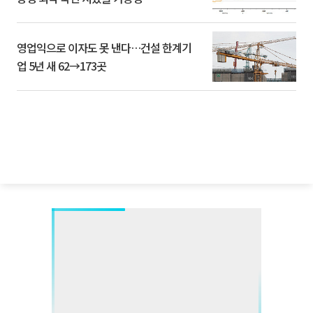
영업익으로 이자도 못 낸다…건설 한계기
업 5년 새 62→173곳