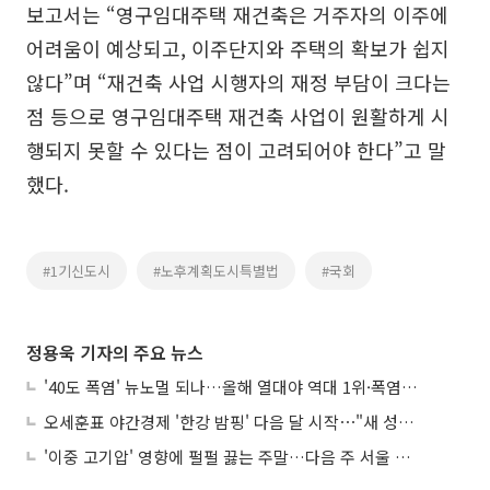
보고서는 “영구임대주택 재건축은 거주자의 이주에
어려움이 예상되고, 이주단지와 주택의 확보가 쉽지
않다”며 “재건축 사업 시행자의 재정 부담이 크다는
점 등으로 영구임대주택 재건축 사업이 원활하게 시
행되지 못할 수 있다는 점이 고려되어야 한다”고 말
했다.
#1기신도시
#노후계획도시특별법
#국회
정용욱 기자의 주요 뉴스
'40도 폭염' 뉴노멀 되나…올해 열대야 역대 1위·폭염일수 평년 3배 넘어
오세훈표 야간경제 '한강 밤핑' 다음 달 시작⋯"새 성장동력 만들 것"
'이중 고기압' 영향에 펄펄 끓는 주말…다음 주 서울 포함 서쪽이 더 덥다