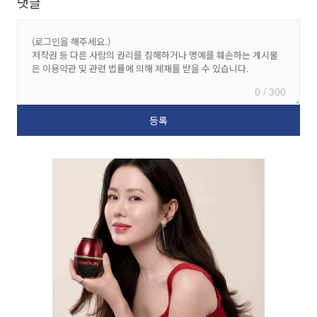
댓글
0 / 300