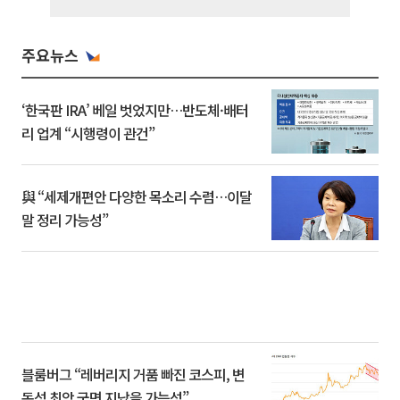
주요뉴스
‘한국판 IRA’ 베일 벗었지만…반도체·배터
리 업계 “시행령이 관건”
與 “세제개편안 다양한 목소리 수렴…이달
말 정리 가능성”
블룸버그 “레버리지 거품 빠진 코스피, 변
동성 최악 국면 지났을 가능성”