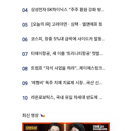
삼성전자·SK하이닉스 “주주 환원 강화 방안 마련”
04
[오늘의 IR] 고려아연ㆍ심텍ㆍ엘앤에프 등
05
코스피, 장중 5%대 급락에 사이드카 발동…삼성·SK 동반 폭락
06
티웨이항공, 새 이름 '트리니티항공' 첫발…SSC 전략 본격화
07
트럼프 “자석 사업을 하라”…제이에스링크, 비중국 영구자석 공급망 구축 속도
08
‘레켐비’ 독주 치매 치료제 시장…국산 신약 등장하나
09
라온로보틱스, 국내 유일 차세대 반도체 공정 로봇 개발 ‘고객사 테스트 진행’
10
최신 영상