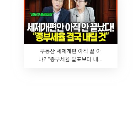
부동산 세제개편 아직 끝 아
냐? "종부세율 발표보다 내릴
것" 장기거주·양도세 전망 I 집
땅지성 I 김인만, 진미윤