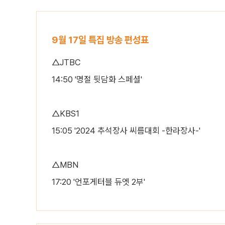
9월 17일 특집 방송 편성표
△JTBC
14:50 '명절 뒷담화 스페셜'
△KBS1
15:05 '2024 추석장사 씨름대회 -한라장사-'
△MBN
17:20 '언포게터블 듀엣 2부'