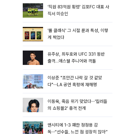
‘직원 83억원 횡령’ 김포FC 대표 사
직서 미승인
'롤 클래식' 그 시절 룬과 특성, 이렇
게 찍었다
유주상, 최두호와 UFC 331 동반
출격…애스웰 주니어와 격돌
이상준 "조만간 나락 갈 것 같았
다"⋯LA 공연 혹평에 재해명
이동욱, 죽음 위기 맞았다⋯'킬러들
의 쇼핑몰2' 충격 전개
맨시티에 1-3 패한 정정용 감
독⋯“선수들, 느낀 점 굉장히 많아”