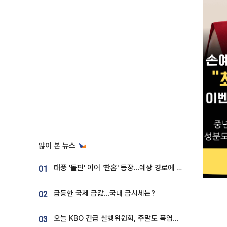
많이 본 뉴스
태풍 '돌핀' 이어 '찬홈' 등장…예상 경로에 한국 '한숨'
01
급등한 국제 금값…국내 금시세는?
02
오늘 KBO 긴급 실행위원회, 주말도 폭염취소 될까
03