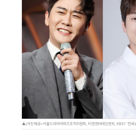
▲(사진제공=서울드라마어워즈조직위원회, 티엔엔터테인먼트, KBS1 '전국노