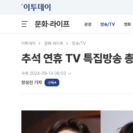
문화·라이프
관광
방송/TV
영화
이투데이
문화·라이프
방송/TV
추석 연휴 TV 특집방송 
수정 2024-09-14 08:03
장유진 기자
구독