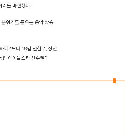
거리를 마련했다.
절 분위기를 돋우는 음악 방송
하니?'부터 16일 전현무, 장민
석 특집 아이돌스타 선수권대