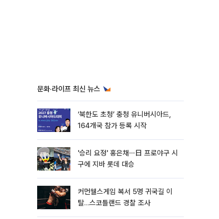
문화·라이프 최신 뉴스
‘북한도 초청’ 충청 유니버시아드,
164개국 참가 등록 시작
'승리 요정' 홍은채⋯日 프로야구 시
구에 지바 롯데 대승
커먼웰스게임 복서 5명 귀국길 이
탈…스코틀랜드 경찰 조사