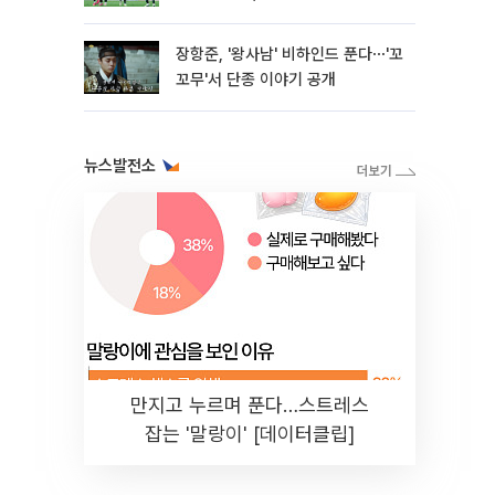
장항준, '왕사남' 비하인드 푼다⋯'꼬
꼬무'서 단종 이야기 공개
뉴스발전소
만지고 누르며 푼다…스트레스
잡는 '말랑이' [데이터클립]