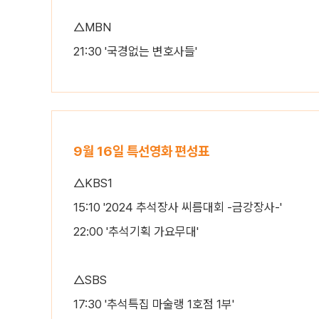
△MBN
21:30 '국경없는 변호사들'
9월 16일 특선영화 편성표
△KBS1
15:10 '2024 추석장사 씨름대회 -금강장사-'
22:00 '추석기획 가요무대'
△SBS
17:30 '추석특집 마술랭 1호점 1부'