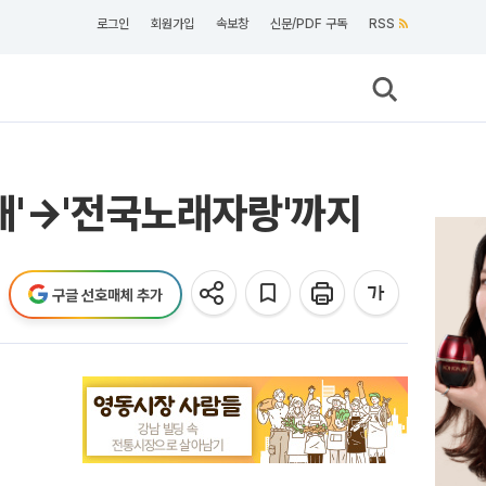
로그인
회원가입
속보창
신문/PDF 구독
RSS
대'→'전국노래자랑'까지
구글 선호매체 추가