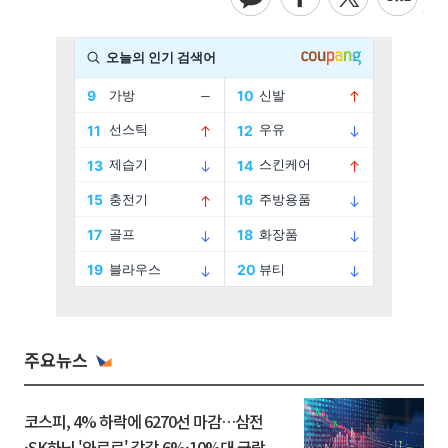
주요뉴스
코스피, 4% 하락에 6270선 마감…삼전
·SK하닉 '와르르' 각각 6%·10%대 급락