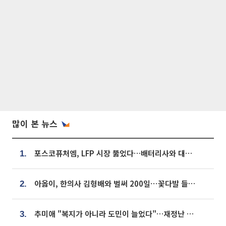
많이 본 뉴스
포스코퓨처엠, LFP 시장 뚫었다…배터리사와 대규모 장기 공급 합의
1.
아옳이, 한의사 김형배와 벌써 200일⋯꽃다발 들고 "프러포즈 아냐"
2.
추미애 "복지가 아니라 도민이 늘었다"…재정난 책임론 정면돌파
3.