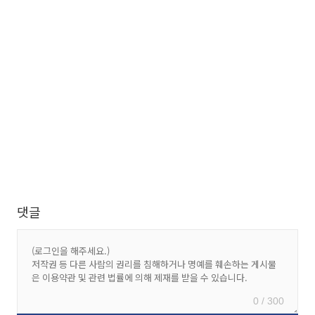
댓글
0 / 300