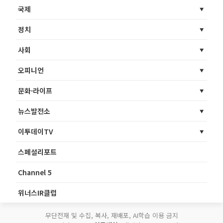
국제
정치
사회
오피니언
문화·라이프
뉴스발전소
이투데이TV
스페셜리포트
Channel 5
위너스IR클럽
무단전재 및 수집, 복사, 재배포, AI학습 이용 금지