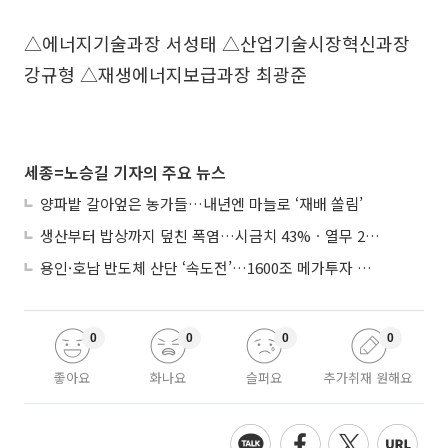
△에너지기술과장 서성태 △산업기술시장혁신과장
강규형 △재생에너지보급과장 최광준
세종=노승길 기자의 주요 뉴스
양파밭 갈아엎은 농가들…내년엔 마늘로 ‘재배 쏠림’
생산부터 밥상까지 덮친 폭염…시금치 43%ㆍ열무 28% 급등
용인·호남 반도체 산단 ‘속도전’…1600조 메가투자 이행 총력
0
0
0
0
좋아요
화나요
슬퍼요
추가취재 원해요