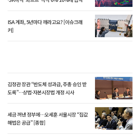
ISA 계좌, 5년마다 깨라고요? [이슈크래
커]
김정관 장관 “반도체 성과급, 주총 승인 받
도록”…상법·자본시장법 개정 시사
세금 꺼낸 정부에…오세훈 서울시장 “집값
해법은 공급” [종합]