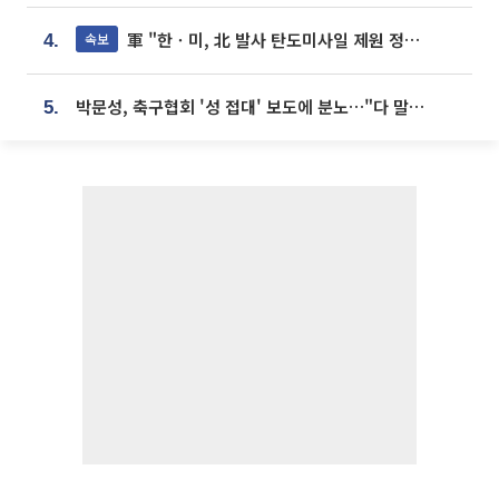
軍 "한ㆍ미, 北 발사 탄도미사일 제원 정밀분석 중"
속보
4.
박문성, 축구협회 '성 접대' 보도에 분노…"다 말아먹으려고 작정했나"
5.