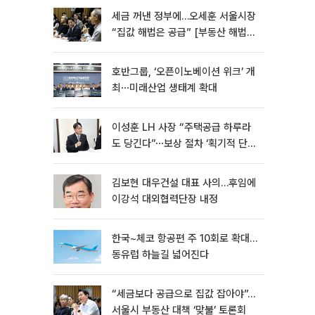
세금 꺼낸 정부에…오세훈 서울시장
“집값 해법은 공급” [부동산 해법
전쟁]
호반그룹, ‘오픈이노베이션 위크’ 개
최⋯미래산업 생태계 확대
이성훈 LH 사장 “주택공급 하루라
도 당긴다”⋯보상 절차 ‘획기적 단
축’
김보현 대우건설 대표 사의…후임에
이강석 대외협력단장 내정
한국~체코 항공편 주 10회로 확대…
동유럽 하늘길 넓어진다
“세금보다 공급으로 집값 잡아야”…
서울시 부동산 대책 ‘맞불’ 토론회