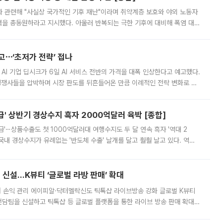
과 관련해 "사실상 국가적인 기후 재난"이라며 취약계층 보호와 야외 노동자
정력을 총동원하라고 지시했다. 아울러 반복되는 극한 기후에 대비해 폭염 대응
영하는 방안도 검토하라고 주문했다. 이 대통령은 이날 폭염·가뭄 대
예고⋯‘초저가 전략’ 접나
 AI 기업 딥시크가 6일 AI 서비스 전반의 가격을 대폭 인상한다고 예고했다.
 경쟁사들을 압박하며 시장 판도를 뒤흔들어온 만큼 이례적인 전략 변화로 평
 이날 공지를 통해 구체적인 인상 폭은 공개하지 않았지만 상당한 수
' 상반기 경상수지 흑자 2000억달러 육박 [종합]
급'⋯상품수출도 첫 1000억달러대 여행수지도 두 달 연속 흑자 '역대 2
국내 경상수지가 유례없는 '반도체 수출' 날개를 달고 훨훨 날고 있다. 역대
경상수지 뿐 아니라 상반기 경상수지 흑자도 2000억달러에 근접하며 사상 최
신설…K뷰티 ‘글로벌 라방 판매’ 확대
터 손익 관리 에이피알·닥터멜락신도 틱톡샵 라이브방송 강화 글로벌 K뷰티
담팀을 신설하고 틱톡샵 등 글로벌 플랫폼을 통한 라이브 방송 판매 확대에
급하는 데서 한발 더 나아가 방송 기획과 상품 구성, 출연자 섭외, 손익