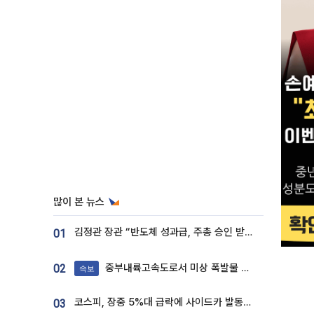
많이 본 뉴스
김정관 장관 “반도체 성과급, 주총 승인 받도록”…상법·자본시장법 개정 시사
01
중부내륙고속도로서 미상 폭발물 발견
02
속보
코스피, 장중 5%대 급락에 사이드카 발동…삼성·SK 동반 폭락
03