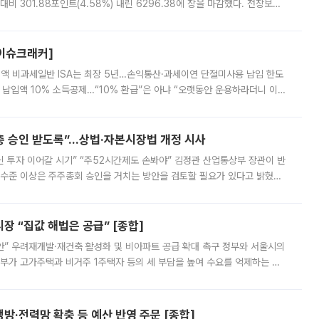
비 301.88포인트(4.58%) 내린 6296.38에 장을 마감했다. 전장보다
스피는 장중 한때 6550.94까지 오르기도 했으나 6238.32까지 밀리기도 했
[이슈크래커]
 전액 비과세일반 ISA는 최장 5년…손익통산·과세이연 단절미사용 납입 한도
납입액 10% 소득공제…“10% 환급”은 아냐 “오랫동안 운용하라더니 이제
 ‘만능 절세 통장’으로 불리는 개인종합자산관리계좌(ISA)가 두 갈래로 개
주총 승인 받도록”…상법·자본시장법 개정 시사
닌 투자 이어갈 시기” “주52시간제도 손봐야” 김정관 산업통상부 장관이 반
 수준 이상은 주주총회 승인을 거치는 방안을 검토할 필요가 있다고 밝혔다.
배구조와 주주권 강화 논의가 이어지는 가운데, 핵심 연구인력에 대한
 “집값 해법은 공급” [종합]
안” 우려재개발·재건축 활성화 및 비아파트 공급 확대 촉구 정부와 서울시의
정부가 고가주택과 비거주 1주택자 등의 세 부담을 높여 수요를 억제하는 카
키울 것이라며 세금이 아닌 공급이 근본적인 처방이라고 전면 반박했다.
방·전력망 확충 등 예산 반영 주문 [종합]