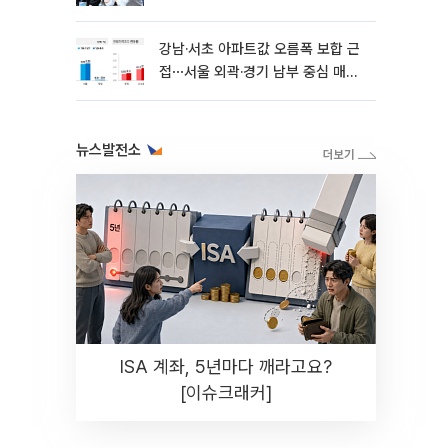
강남·서초 아파트값 오름폭 보합 근
접⋯서울 외곽·경기 남부 중심 매수
세
뉴스발전소
ISA 계좌, 5년마다 깨라고요?
[이슈크래커]