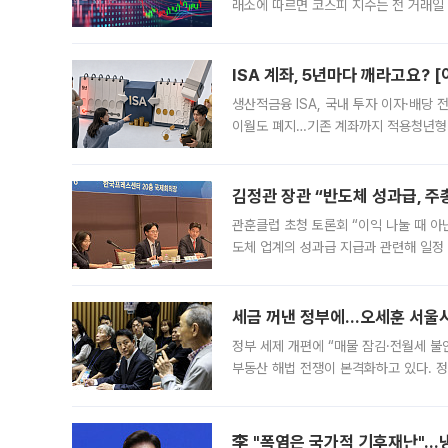
래소에 따르면 코스피 지수는 전 거래일 대
1.81% 내린 6478.75에 출발한 코
다. 이날 오전
ISA 계좌, 5년마다 깨라고요? 
생산적금융 ISA, 국내 투자 이자·배당
이월도 폐지…기존 계좌까지 적용청년형 
는 5년마다 계좌를 해지하라는 건가요?”
편을
김정관 장관 “반도체 성과급, 
관훈클럽 초청 토론회 “이익 나눌 때 아
도체 업계의 성과급 지급과 관련해 일정
최근 상법·자본시장법 개정으로 기업 지
세금 꺼낸 정부에…오세훈 서울시장
정부 세제 개편에 “매물 잠김·전월세 불
부동산 해법 전쟁이 본격화하고 있다. 
드를 꺼내자 서울시는 전·월세 부담만 
李 "폭염은 국가적 기후재난"…냉