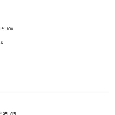
획’ 발표
개최
년 3배 넘어