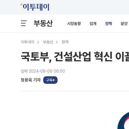
부동산
시장동향
업계
정책
분양
이투데이
부동산
정책
국토부, 건설산업 혁신 이
입력 2024-09-06 06:00
정용욱 기자
구독