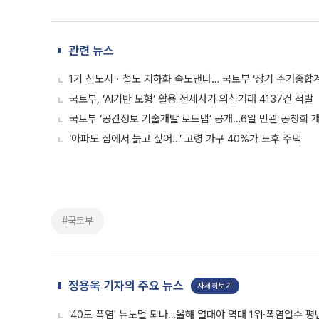
관련 뉴스
1기 신도시ㆍ철도 지하화 속도낸다… 국토부 ‘장기 주거종합계
국토부, ‘AI기반 모형’ 활용 전세사기 의심거래 4137건 적발
국토부 ‘공간정보 기술개발 로드맵’ 공개…6일 민관 공청회 
‘아파도 집에서 늙고 싶어…’ 고령 가구 40%가 노후 주택
#국토부
정용욱 기자의 주요 뉴스
자세히보기
'40도 폭염' 뉴노멀 되나…올해 열대야 역대 1위·폭염일수 평