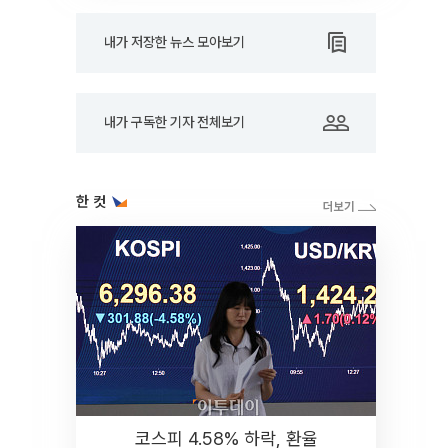
내가 저장한 뉴스 모아보기
내가 구독한 기자 전체보기
한 컷
코스피 4.58% 하락, 환율