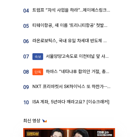
트럼프 “자석 사업을 하라”…제이에스링크, 비중국 영구자석 공급망 구축 속도
04
티웨이항공, 새 이름 '트리니티항공' 첫발…SSC 전략 본격화
05
라온로보틱스, 국내 유일 차세대 반도체 공정 로봇 개발 ‘고객사 테스트 진행’
06
서울양양고속도로 이천터널 앞 사고 발생
07
속보
하마스 “네타냐후 합의안 거절, 총선 앞두고 시간 끌기”
08
단독
NXT 프리마켓서 SK하이닉스 또 하한가⋯‘11주 거래’에 시초가 왜곡
09
ISA 계좌, 5년마다 깨라고요? [이슈크래커]
10
최신 영상