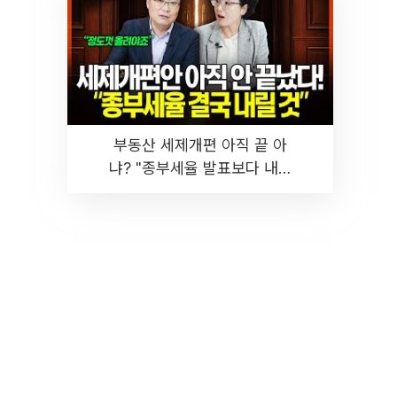
부동산 세제개편 아직 끝 아
냐? "종부세율 발표보다 내릴
것" 장기거주·양도세 전망 I 집
땅지성 I 김인만, 진미윤