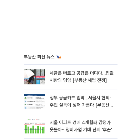
부동산 최신 뉴스
세금은 빠르고 공급은 더디다…집값
처방의 명암 [부동산 해법 전쟁]
정부 공급카드 임박…서울시 협의·
주민 설득이 성패 가른다 [부동산
해법 전쟁]
서울 아파트 경매 4개월째 감정가
웃돌아⋯정비사업 기대 단지 '후끈'