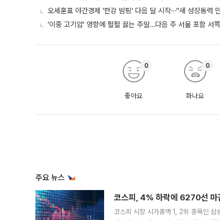
오세훈표 야간경제 '한강 밤핑' 다음 달 시작⋯"새 성장동력 만
'이중 고기압' 영향에 펄펄 끓는 주말…다음 주 서울 포함 서
0
0
좋아요
화나요
주요 뉴스
코스피, 4% 하락에 6270선 마
코스피 시장 시가총액 1, 2위 종목인 