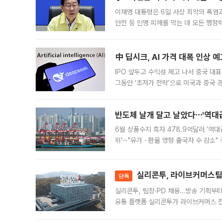
이재명 대통령은 6일 사상 최악의 폭염
안전 등 인명 피해를 막는 데 모든 행
인프라 확충 계획을 내년도 예산안에 반
中 딥시크, AI 가격 대폭 인상 
IPO 앞두고 수익성 제고 나서 중국 대표
그동안 ‘초저가 전략’으로 미국과 중국
가된다. 블룸버그통신에 따르면 딥시크는
반도체 날개 달고 날았다⋯'역대급
6월 상품수지 흑자 478.9억달러 '역대
위'⋯"유가ㆍ환율 영향 출국자 수 감소" 
급 수출 호조가 매달 이어지면서 6월 
대 기
실리콘투, 라이브커머스팀 
단독
실리콘투, 팀장·PD 채용…방송 기획부
유통 플랫폼 실리콘투가 라이브커머스 전
나섰다. 국내 화장품을 해외 유통망에 공