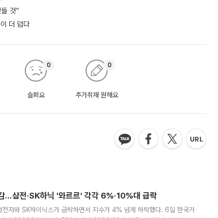
들 것"
쪽이 더 덥다
0
0
슬퍼요
추가취재 원해요
감…삼전·SK하닉 '와르르' 각각 6%·10%대 급락
삼성전자와 SK하이닉스가 급락하면서 지수가 4% 넘게 하락했다. 6일 한국거