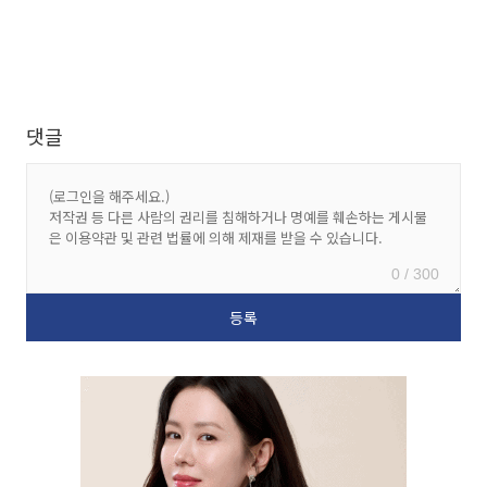
댓글
0 / 300