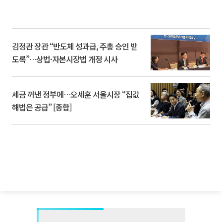
김정관 장관 “반도체 성과급, 주총 승인 받
도록”…상법·자본시장법 개정 시사
세금 꺼낸 정부에…오세훈 서울시장 “집값
해법은 공급” [종합]