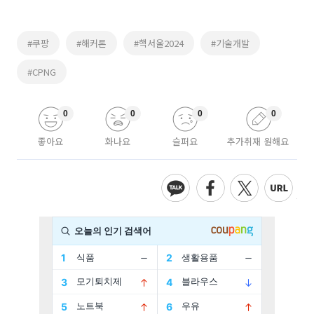
#쿠팡
#해커톤
#핵서울2024
#기술개발
#CPNG
0
0
0
0
좋아요
화나요
슬퍼요
추가취재 원해요