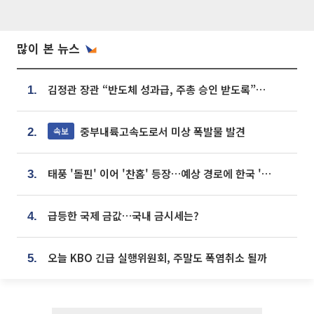
많이 본 뉴스
김정관 장관 “반도체 성과급, 주총 승인 받도록”…상법·자본시장법 개정 시사
1.
중부내륙고속도로서 미상 폭발물 발견
속보
2.
태풍 '돌핀' 이어 '찬홈' 등장…예상 경로에 한국 '한숨'
3.
급등한 국제 금값…국내 금시세는?
4.
오늘 KBO 긴급 실행위원회, 주말도 폭염취소 될까
5.