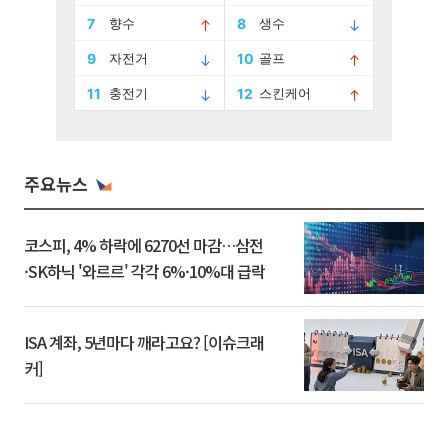
주요뉴스
코스피, 4% 하락에 6270선 마감…삼전
·SK하닉 '와르르' 각각 6%·10%대 급락
ISA 계좌, 5년마다 깨라고요? [이슈크래
커]