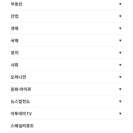
부동산
산업
경제
국제
정치
사회
오피니언
문화·라이프
뉴스발전소
이투데이TV
스페셜리포트