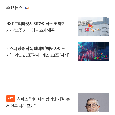
주요뉴스
NXT 프리마켓서 SK하이닉스 또 하한
가⋯‘11주 거래’에 시초가 왜곡
코스피 장중 낙폭 확대에 '매도 사이드
카'…외인 2.8조'팔자'· 개인 3.1조 '사자'
하마스 “네타냐후 합의안 거절, 총
단독
선 앞둔 시간 끌기”