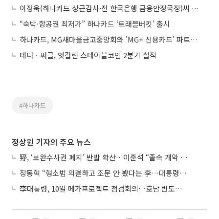
이정욱(하나카드 상근감사·전 한국은행 금융안정국장)씨 부친상
“숙박·항공권 최저가” 하나카드 ‘트래블버킷’ 출시
하나카드, MG새마을금고중앙회와 'MG+ 신용카드' 파트너십 협약
테더ㆍ써클, 엇갈린 스테이블코인 2분기 실적
#하나카드
정상원 기자의 주요 뉴스
野, ‘보완수사권 폐지’ 반발 확산…이준석 “졸속 개악 입법”
장동혁 “형소법 의결하고 조문 안 봤다는 李…대통령 맞나”
李대통령, 10일 메가프로젝트 점검회의…호남 반도체 속도전