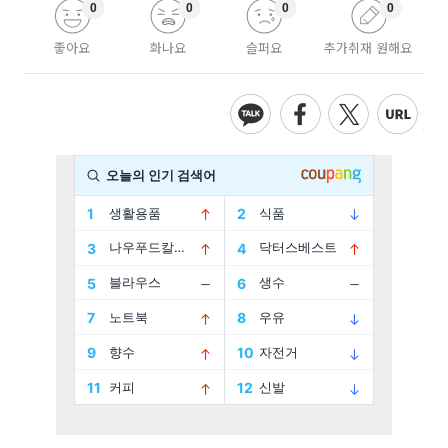
0
0
0
0
좋아요
화나요
슬퍼요
추가취재 원해요