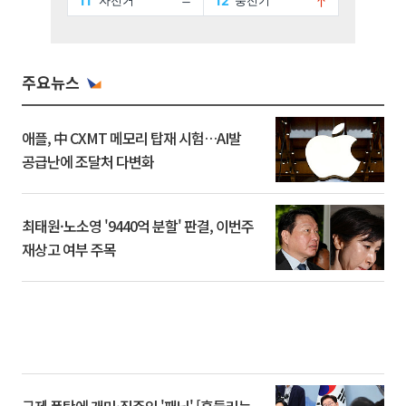
주요뉴스
애플, 中 CXMT 메모리 탑재 시험…AI발
공급난에 조달처 다변화
최태원·노소영 '9440억 분할' 판결, 이번주
재상고 여부 주목