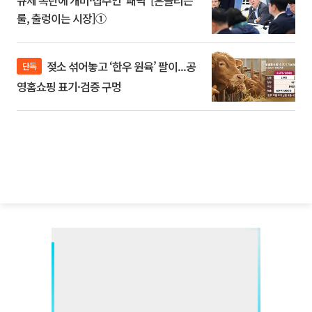
규제 폭탄에 개미·집주인 '패닉' [흔들리는
룰, 출렁이는 시장]①
젖소 섞어놓고 ‘한우 원육’ 팔이...공
단독
영홈쇼핑 표기·검증 구멍