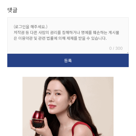
댓글
0 / 300