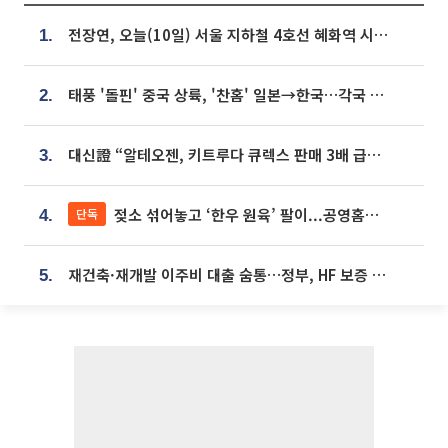
전장연, 오늘(10일) 서울 지하철 4호선 혜화역 시위…1호선 용산역 무정차
1.
태풍 '돌핀' 중국 상륙, '찬홈' 일본→한국…각국 기상청 예상 경로는?
2.
대신證 “알테오젠, 키트루다 큐렉스 판매 3배 급증…목표가 41만원 상향”
3.
젖소 섞어놓고 ‘한우 원육’ 팔이...공영홈쇼핑 표기·검증 구멍
단독
4.
재건축·재개발 이주비 대출 숨통…정부, HF 보증 신설 추진
5.