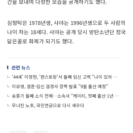
간을 보내며 다정한 모습을 공개하기도 했다.
심형탁은 1978년생, 사야는 1996년생으로 두 사람의
나이 차는 18세다. 사야는 공개 당시 방탄소년단 정국
닮은꼴로 화제가 되기도 했다.
관련 뉴스
'44세' 이정현, '편스토랑'서 둘째 임신 고백 "나이 있어 둘째 기대 안 했는데…"
이유영, 결혼·임신 겹경사 깜짝 발표 "9월 출산 예정"
송중기 둘째 소식 전해…소속사 "케이티, 첫째 출산 1년 만에 임신"
무너진 노후, 국민연금으로 다시 세우다