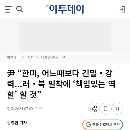
이투데이
정치
대통령실/총리실
尹 “한미, 어느때보다 긴밀‧강
력...러‧북 밀착에 ‘책임있는 역
할’ 할 것”
입력 2024-07-09 19:40
정영인 기자
구글 선호매체 추가