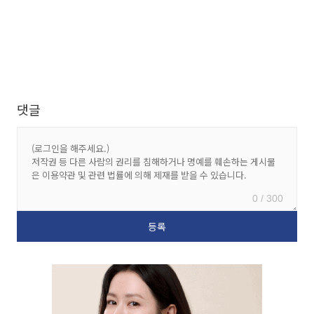
댓글
0 / 300