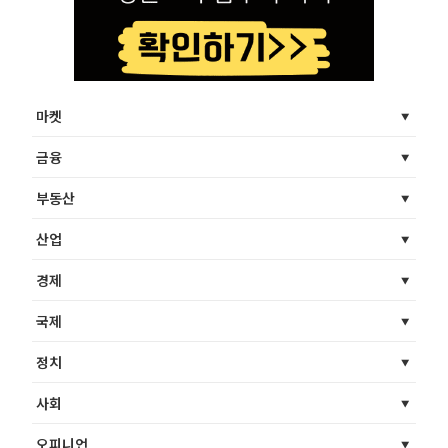
마켓
금융
부동산
산업
경제
국제
정치
사회
오피니언