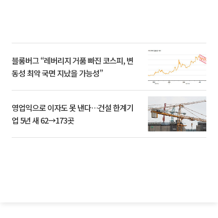
블룸버그 “레버리지 거품 빠진 코스피, 변
동성 최악 국면 지났을 가능성”
영업익으로 이자도 못 낸다…건설 한계기
업 5년 새 62→173곳