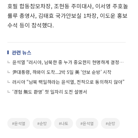
호필 합동참모차장, 조현동 주미대사, 이서영 주호놀
룰루 총영사, 김태효 국가안보실 1차장, 이도운 홍보
수석 등이 참석했다.
관련 뉴스
윤석열 “러시아, 남북한 중 누가 중요한지 현명하게 결정해야”
尹대통령, 하와이 도착...2박 5일 美 ‘안보 순방’ 시작
러시아 “남북 택일하라는 윤석열, 전적으로 동의하지 않아”
‘경험 無도 환영’ 첫 일자리 도전 설명서
#윤석열
#순방
#나토
#윤석열
#순방