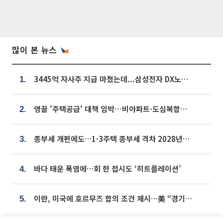
많이 본 뉴스
3445억 자사주 지급 마쳤는데...삼성전자 DX노조, 뒤늦은 '떼쓰기 집회'
1.
영끌 '주택공급' 대책 임박⋯비아파트·도심복합까지 총동원
2.
종부세 개편에도…1·3주택 종부세 격차 2028년부터 확대
3.
바다 태운 폭염에…회 한 접시도 ‘히트플레이션’
4.
이란, 미국에 호르무즈 합의 조건 제시…美 “경기 아직 안 끝나” [종합]
5.