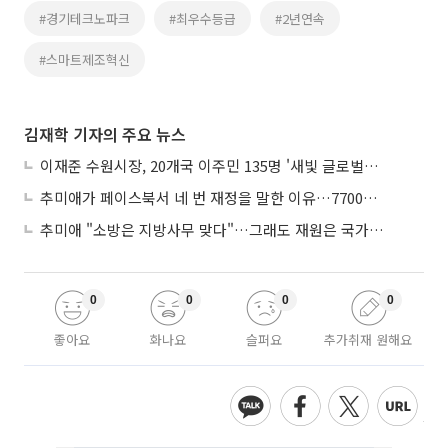
#경기테크노파크
#최우수등급
#2년연속
#스마트제조혁신
김재학 기자의 주요 뉴스
이재준 수원시장, 20개국 이주민 135명 '새빛 글로벌프렌즈' 위촉
추미애가 페이스북서 네 번 재정을 말한 이유…7700억 추경 열쇠는 도의회에
추미애 "소방은 지방사무 맞다"…그래도 재원은 국가가 나눠야
0
0
0
0
좋아요
화나요
슬퍼요
추가취재 원해요