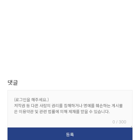
댓글
0 / 300