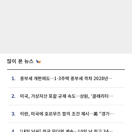
많이 본 뉴스
종부세 개편에도…1·3주택 종부세 격차 2028년부터 확대
1.
미국, 가상자산 포괄 규제 속도…상원, ‘클래리티법’ 9월 절차투표 추진
2.
이란, 미국에 호르무즈 합의 조건 제시…美 “경기 아직 안 끝나” [종합]
3.
[내일 날씨] 전국 무더위 계속…10일 낮 최고 34도 육박
4.