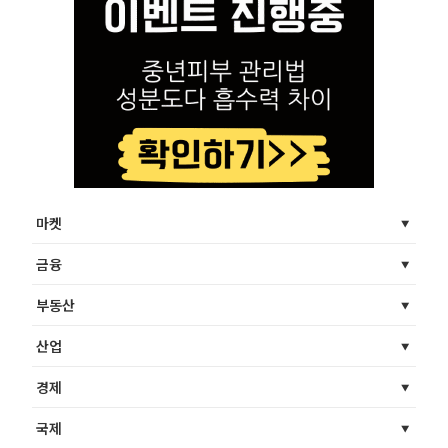
마켓
금융
부동산
산업
경제
국제