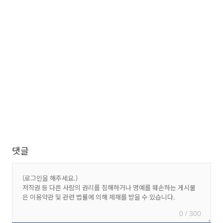
댓글
0 / 300