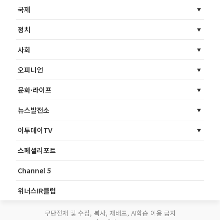
국제
정치
사회
오피니언
문화·라이프
뉴스발전소
이투데이TV
스페셜리포트
Channel 5
위너스IR클럽
무단전재 및 수집, 복사, 재배포, AI학습 이용 금지