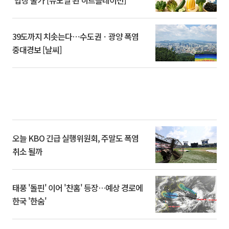
‘밥상 물가’[뉴노멀 된 히트플레이션]
39도까지 치솟는다⋯수도권ㆍ광양 폭염
중대경보 [날씨]
오늘 KBO 긴급 실행위원회, 주말도 폭염
취소 될까
태풍 '돌핀' 이어 '찬홈' 등장…예상 경로에
한국 '한숨'