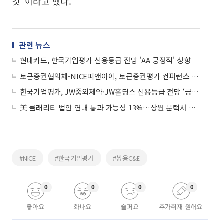
것"이라고 했다.
관련 뉴스
현대카드, 한국기업평가 신용등급 전망 'AA 긍정적' 상향
토큰증권협의체-NICE피앤아이, 토큰증권평가 컨퍼런스 개최
한국기업평가, JW중외제약·JW홀딩스 신용등급 전망 ‘긍정적’ 상향
美 클래리티 법안 연내 통과 가능성 13%…상원 문턱서 제동
#NICE
#한국기업평가
#쌍용C&E
0
0
0
0
좋아요
화나요
슬퍼요
추가취재 원해요