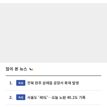
많이 본 뉴스
전북 완주 삼례읍 공장서 화재 발생
속보
1.
서울도 '40도'…오늘 노원 40.2도 기록
속보
2.