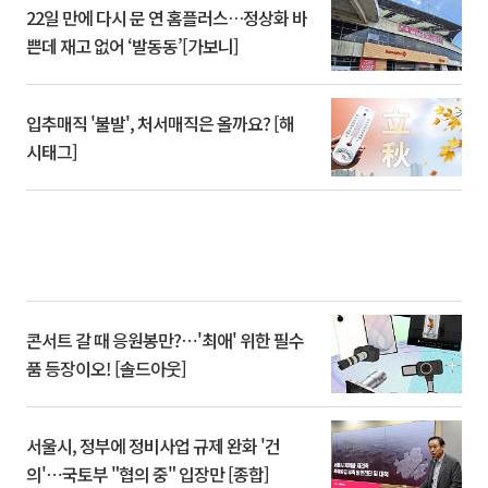
22일 만에 다시 문 연 홈플러스…정상화 바
쁜데 재고 없어 ‘발동동’[가보니]
입추매직 '불발', 처서매직은 올까요? [해
시태그]
콘서트 갈 때 응원봉만?⋯'최애' 위한 필수
품 등장이오! [솔드아웃]
서울시, 정부에 정비사업 규제 완화 '건
의'⋯국토부 "협의 중" 입장만 [종합]