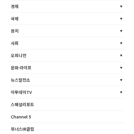
경제
국제
정치
사회
오피니언
문화·라이프
뉴스발전소
이투데이TV
스페셜리포트
Channel 5
위너스IR클럽