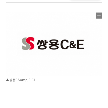
▲쌍용C&amp;E CI.