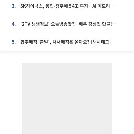
SK하이닉스, 용인·청주에 54조 투자…AI 메모리 생산기지 키운다
3.
'2TV 생생정보' 오늘방송맛집- 배우 강성진 단골! 쌀국수ㆍ푸팟퐁 커리 맛집 '블○○○'
4.
입추매직 '불발', 처서매직은 올까요? [해시태그]
5.