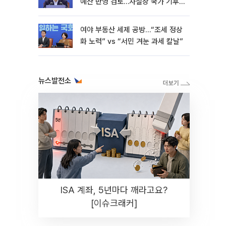
예산 반영 검토…사실상 국가 기후
재난"
여야 부동산 세제 공방…“조세 정상
화 노력” vs “서민 겨눈 과세 칼날”
뉴스발전소
ISA 계좌, 5년마다 깨라고요?
[이슈크래커]