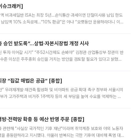
[이슈크래커]
 전액 비과세일반 ISA는 최장 5년…손익통산·과세이연 단절미사용 납입 한도
납입액 10% 소득공제…“10% 환급”은 아냐 “오랫동안 운용하라더니 이제
 ‘만능 절세 통장’으로 불리는 개인종합자산관리계좌(ISA)가 두 갈래로 개
주총 승인 받도록”…상법·자본시장법 개정 시사
닌 투자 이어갈 시기” “주52시간제도 손봐야” 김정관 산업통상부 장관이 반
 수준 이상은 주주총회 승인을 거치는 방안을 검토할 필요가 있다고 밝혔다.
배구조와 주주권 강화 논의가 이어지는 가운데, 핵심 연구인력에 대한
 “집값 해법은 공급” [종합]
안” 우려재개발·재건축 활성화 및 비아파트 공급 확대 촉구 정부와 서울시의
정부가 고가주택과 비거주 1주택자 등의 세 부담을 높여 수요를 억제하는 카
키울 것이라며 세금이 아닌 공급이 근본적인 처방이라고 전면 반박했다.
방·전력망 확충 등 예산 반영 주문 [종합]
과 관련해 "사실상 국가적인 기후 재난"이라며 취약계층 보호와 야외 노동자
정력을 총동원하라고 지시했다. 아울러 반복되는 극한 기후에 대비해 폭염 대응