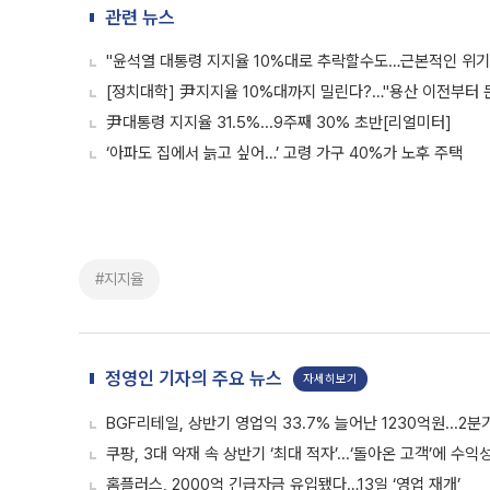
관련 뉴스
"윤석열 대통령 지지율 10%대로 추락할수도…근본적인 위기
[정치대학] 尹지지율 10%대까지 밀린다?…"용산 이전부터 
尹대통령 지지율 31.5%...9주째 30% 초반[리얼미터]
‘아파도 집에서 늙고 싶어…’ 고령 가구 40%가 노후 주택
#지지율
정영인 기자의 주요 뉴스
자세히보기
BGF리테일, 상반기 영업익 33.7% 늘어난 1230억원...2분
쿠팡, 3대 악재 속 상반기 ‘최대 적자’...‘돌아온 고객’에 수익
홈플러스, 2000억 긴급자금 유입됐다…13일 ‘영업 재개’