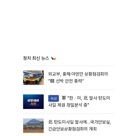
정치 최신 뉴스
외교부, 홍해·아덴만 상황점검회의
"韓 선박 안전 총력“
軍 "한ㆍ미, 北 발사 탄도미
속보
사일 제원 정밀분석 중"
北 탄도미사일 발사에…국가안보실,
긴급안보상황점검회의 개최