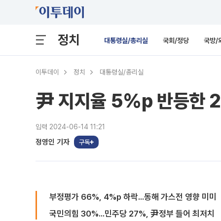
정치
대통령실/총리실
국회/정당
국방/
이투데이
정치
대통령실/총리실
尹 지지율 5%p 반등한 2
입력 2024-06-14 11:21
정영인 기자
구독
부정평가 66%, 4%p 하락...동해 가스전 영향 미미
국민의힘 30%...민주당 27%, 尹정부 들어 최저치