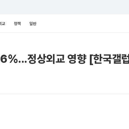
외교
정책
일반
6%...정상외교 영향 [한국갤럽