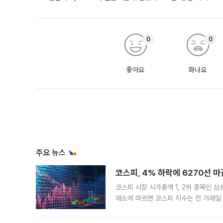
0
0
좋아요
화나요
주요 뉴스
코스피, 4% 하락에 6270선 마
코스피 시장 시가총액 1, 2위 종목인 
래소에 따르면 코스피 지수는 전 거래일 대
1.81% 내린 6478.75에 출발한 코
다. 이날 오전