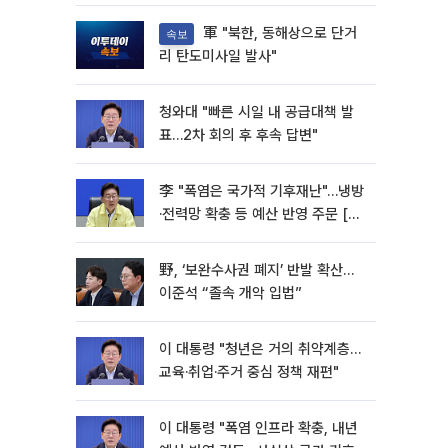
軍 "북한, 동해상으로 단거
속보
리 탄도미사일 발사"
청와대 "빠른 시일 내 공급대책 발
표…2차 회의 후 후속 답변"
李 "폭염은 국가적 기후재난"…냉방
·전력망 확충 등 예산 반영 주문 [종
합]
野, ‘보완수사권 폐지’ 반발 확산…
이준석 “졸속 개악 입법”
이 대통령 "청년은 거의 취약계층…
교육·취업·주거 중심 정책 재편"
이 대통령 "폭염 인프라 확충, 내년