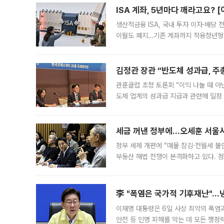
ISA 계좌, 5년마다 깨라고요? 
생산적금융 ISA, 국내 투자 이자·배당
이월도 폐지…기존 계좌까지 적용청년형 
는 5년마다 계좌를 해지하라는 건가요?”
편을
김정관 장관 “반도체 성과급, 
관훈클럽 초청 토론회 “이익 나눌 때 아
도체 업계의 성과급 지급과 관련해 일정
최근 상법·자본시장법 개정으로 기업 지
세금 꺼낸 정부에…오세훈 서울시장
정부 세제 개편에 “매물 잠김·전월세 불
부동산 해법 전쟁이 본격화하고 있다. 
드를 꺼내자 서울시는 전·월세 부담만 
李 "폭염은 국가적 기후재난"…냉
이재명 대통령은 6일 사상 최악의 폭염
안전 등 인명 피해를 막는 데 모든 행