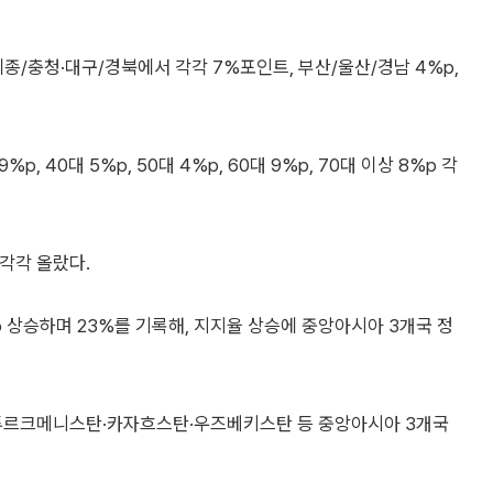
세종/충청·대구/경북에서 각각 7%포인트, 부산/울산/경남 4%p,
p, 40대 5%p, 50대 4%p, 60대 9%p, 70대 이상 8%p 각
 각각 올랐다.
p 상승하며 23%를 기록해, 지지율 상승에 중앙아시아 3개국 정
 투르크메니스탄·카자흐스탄·우즈베키스탄 등 중앙아시아 3개국