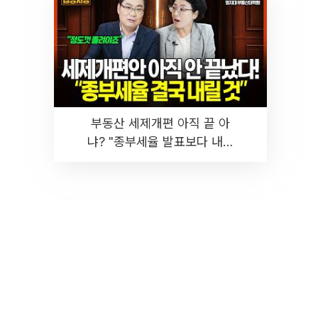
부동산 세제개편 아직 끝 아
냐? "종부세율 발표보다 내릴
것" 장기거주·양도세 전망 I 집
땅지성 I 김인만, 진미윤