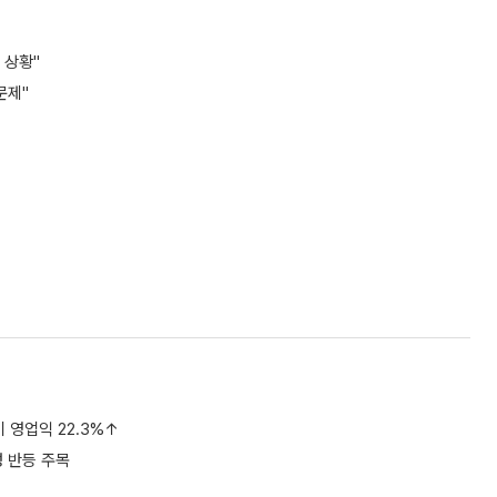
 상황"
문제"
기 영업익 22.3%↑
성 반등 주목