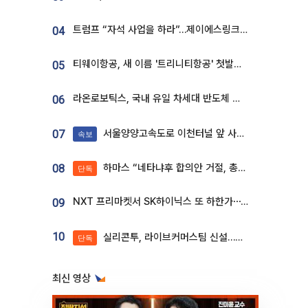
트럼프 “자석 사업을 하라”…제이에스링크, 비중국 영구자석 공급망 구축 속도
04
티웨이항공, 새 이름 '트리니티항공' 첫발…SSC 전략 본격화
05
라온로보틱스, 국내 유일 차세대 반도체 공정 로봇 개발 ‘고객사 테스트 진행’
06
서울양양고속도로 이천터널 앞 사고 발생
07
속보
하마스 “네타냐후 합의안 거절, 총선 앞두고 시간 끌기”
08
단독
NXT 프리마켓서 SK하이닉스 또 하한가⋯‘11주 거래’에 시초가 왜곡
09
10
실리콘투, 라이브커머스팀 신설…K뷰티 ‘글로벌 판매망’ 확대[K뷰티 라방戰]
단독
최신 영상