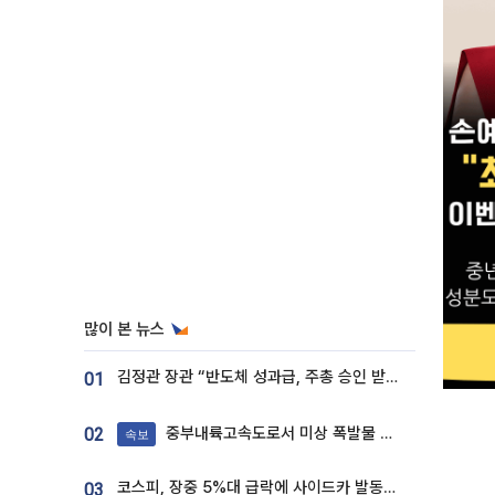
많이 본 뉴스
김정관 장관 “반도체 성과급, 주총 승인 받도록”…상법·자본시장법 개정 시사
01
중부내륙고속도로서 미상 폭발물 발견
02
속보
코스피, 장중 5%대 급락에 사이드카 발동…삼성·SK 동반 폭락
03