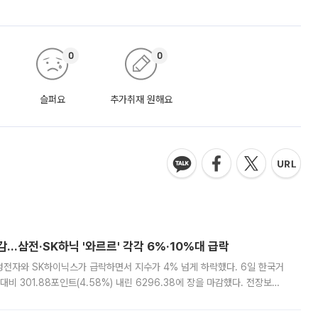
0
0
슬퍼요
추가취재 원해요
감…삼전·SK하닉 '와르르' 각각 6%·10%대 급락
삼성전자와 SK하이닉스가 급락하면서 지수가 4% 넘게 하락했다. 6일 한국거
비 301.88포인트(4.58%) 내린 6296.38에 장을 마감했다. 전장보다
스피는 장중 한때 6550.94까지 오르기도 했으나 6238.32까지 밀리기도 했