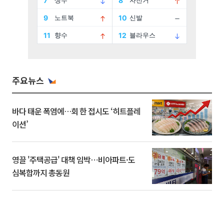
주요뉴스
바다 태운 폭염에…회 한 접시도 ‘히트플레
이션’
영끌 '주택공급' 대책 임박⋯비아파트·도
심복합까지 총동원