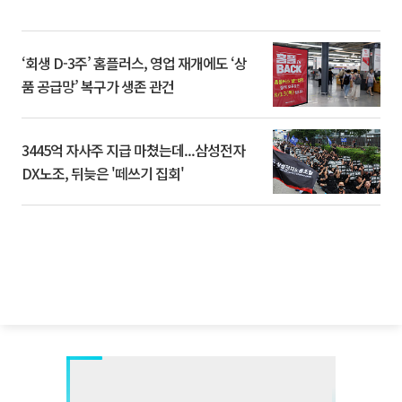
‘회생 D-3주’ 홈플러스, 영업 재개에도 ‘상
품 공급망’ 복구가 생존 관건
3445억 자사주 지급 마쳤는데...삼성전자
DX노조, 뒤늦은 '떼쓰기 집회'