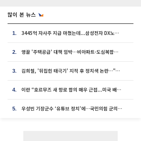
많이 본 뉴스
3445억 자사주 지급 마쳤는데...삼성전자 DX노조, 뒤늦은 '떼쓰기 집회'
1.
영끌 '주택공급' 대책 임박⋯비아파트·도심복합까지 총동원
2.
김희철, '뒤집힌 태극기' 지적 후 정치색 논란…"좌우 떠나 우리나라 국기"
3.
이란 “호르무즈 새 항로 합의 매우 근접...미국 배상 먼저”
4.
우성빈 기장군수 ‘유튜브 정치’에…국민의힘 군의원들 집단 반발
5.