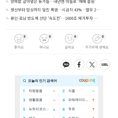
양파밭 갈아엎은 농가들…내년엔 마늘로 ‘재배 쏠림’
생산부터 밥상까지 덮친 폭염…시금치 43%ㆍ열무 28% 급등
용인·호남 반도체 산단 ‘속도전’…1600조 메가투자 이행 총력
0
0
0
0
좋아요
화나요
슬퍼요
추가취재 원해요