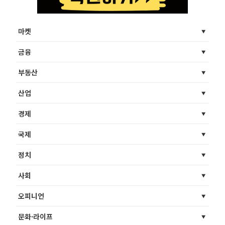
마켓
금융
부동산
산업
경제
국제
정치
사회
오피니언
문화·라이프