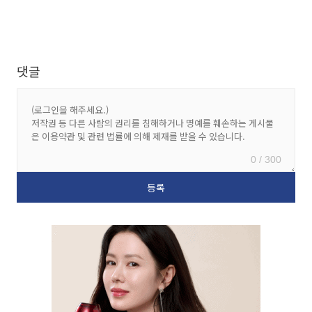
댓글
0 / 300