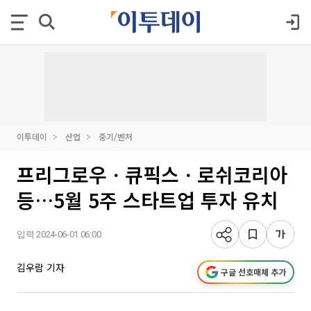
이투데이
산업
중기/벤처
프리그로우ㆍ큐픽스ㆍ로쉬코리아
등…5월 5주 스타트업 투자 유치
입력 2024-06-01 06:00
김우람 기자
구글 선호매체 추가