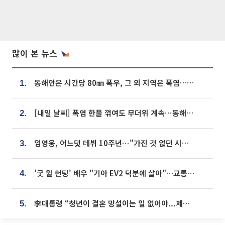
많이 본 뉴스
동해안은 시간당 80㎜ 폭우, 그 외 지역은 폭염…‘극과 극 날씨’
1.
[내일 날씨] 폭염 한풀 꺾여도 무더위 계속⋯동해안 이틀 연속 비
2.
임영웅, 어느덧 데뷔 10주년⋯"가진 것 없던 시절, 내 앞엔 20명의 팬뿐"
3.
'굿 윌 헌팅' 배우 "기아 EV2 덕분에 살아"…교통사고 후 안전성 극찬
4.
李대통령 “청년이 결혼 망설이는 일 없어야...제도상 불이익 조사”
5.