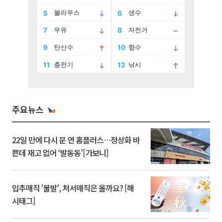
주요뉴스
22일 만에 다시 문 연 홈플러스…정상화 바
쁜데 재고 없어 ‘발동동’[가보니]
입추매직 '불발', 처서매직은 올까요? [해
시태그]