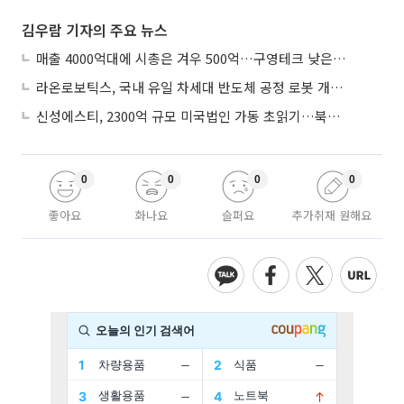
김우람 기자의 주요 뉴스
매출 4000억대에 시총은 겨우 500억…구영테크 낮은 몸값에 저가 승계 마무리
라온로보틱스, 국내 유일 차세대 반도체 공정 로봇 개발 ‘고객사 테스트 진행’
신성에스티, 2300억 규모 미국법인 가동 초읽기…북미 ESS 공략 본격화
0
0
0
0
좋아요
화나요
슬퍼요
추가취재 원해요