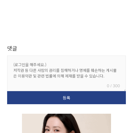
댓글
0 / 300