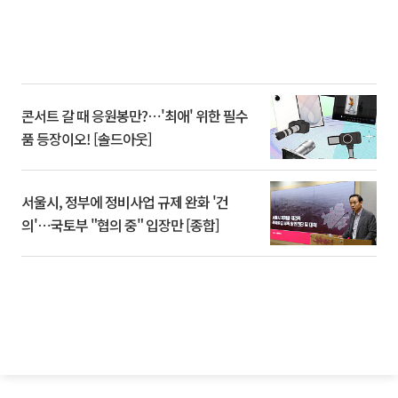
콘서트 갈 때 응원봉만?⋯'최애' 위한 필수
품 등장이오! [솔드아웃]
서울시, 정부에 정비사업 규제 완화 '건
의'⋯국토부 "협의 중" 입장만 [종합]