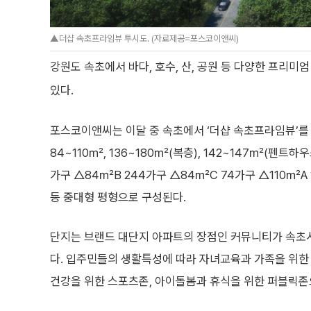
▲더샵 속초프라임뷰 투시도. (자료제공=포스코이앤씨)
강원도 속초에서 바다, 호수, 산, 공원 등 다양한 프리미
있다.
포스코이앤씨는 이달 중 속초에서 ‘더샵 속초프라임뷰’를 
84~110㎡, 136~180㎡(복층), 142~147㎡(펜트
가구 △84㎡B 244가구 △84㎡C 74가구 △110㎡A
등 중대형 평형으로 구성된다.
단지는 브랜드 대단지 아파트의 장점인 커뮤니티가 속초
다. 입주민들의 생활특성에 따라 자녀교육과 가족을 위한
건강을 위한 스포츠존, 아이돌봄과 휴식을 위한 퍼블릭존