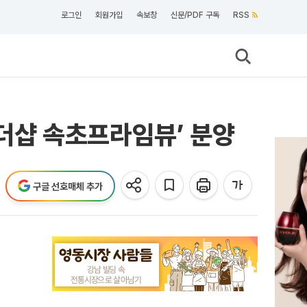
로그인
회원가입
속보창
신문/PDF 구독
RSS
‘더샵 속초프라임뷰’ 분양
구글 선호매체 추가