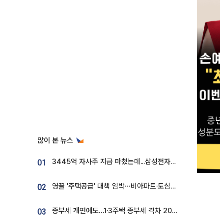
많이 본 뉴스
3445억 자사주 지급 마쳤는데...삼성전자 DX노조, 뒤늦은 '떼쓰기 집회'
01
영끌 '주택공급' 대책 임박⋯비아파트·도심복합까지 총동원
02
종부세 개편에도…1·3주택 종부세 격차 2028년부터 확대
03