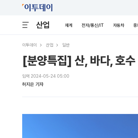
산업
재계
전자/통신/IT
자동차
중
이투데이
산업
일반
[분양특집] 산, 바다, 호
입력 2024-05-24 05:00
허지은 기자