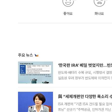
좋아요
화나요
주요 뉴스
‘한국판 IRA’ 베일 벗었지만…
반도체·배터리 수혜 규모, 시행령서 결정
실효성 우려 정부가 반도체와 이차전지 
법(IRA)’으로 불리는 국내생산세액공제
與 “세제개편안 다양한 목소리 
ISA 개편에 “기존 ISA 건드릴 필요 
프닝” 선긋기 “주택공급, 인허가권 지닌