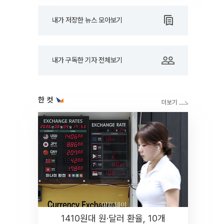
내가 저장한 뉴스 모아보기
내가 구독한 기자 전체보기
한 컷
1410원대 원·달러 환율, 10개