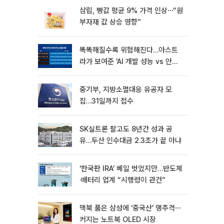
삼립, 빵값 평균 9% 가격 인상⋯“원
부자재 값 상승 영향”
똑똑해질수록 위험해진다…아스트
라가 보여준 'AI 개발 성능 vs 안전
딜레마'
중기부, 지방소멸대응 유공자 모
집…31일까지 접수
SK실트론 팔고도 8년간 성과 공
유…두산 인수대금 2.3조가 끝 아냐
‘한국판 IRA’ 베일 벗었지만…반도체
·배터리 업계 “시행령이 관건”
맥북 품은 삼성에 ‘중국산’ 맹추격⋯
커지는 노트북 OLED 시장