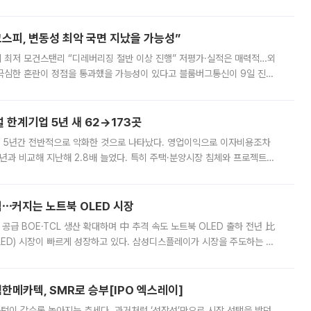
에 나서겠다고 예고했다. 민주당은 8월 말 당정 조율을 거친 개편안이
스피, 변동성 최악 국면 지났을 가능성”
 만에 최저 모건스탠리 “디레버리징 절반 이상 진행” 저평가·실적은 매력적…외
든 극심한 혼란이 정점을 통과했을 가능성이 있다고 블룸버그통신이 9일 진단
가 상당 부분 정리된 데다 금융당국의 규제 강화로 고위험 상품 거래도 급감
한계기업 5년 새 62→173곳
 5년간 전반적으로 악화한 것으로 나타났다. 영업이익으로 이자비용조차
년과 비교해 지난해 2.8배 늘었다. 특히 주택·분양시장 침체와 프로젝트파
 악화가 두드러졌다. 9일 한국건설산업연구원은 ‘2025년 건설업 외감기업
격⋯커지는 노트북 OLED 시장
 공급 BOE·TCL 생산 확대하며 中 추격 속도 노트북 OLED 출하 전년 比
ED) 시장이 빠르게 성장하고 있다. 삼성디스플레이가 시장을 주도하는 가
 확대에 나서면서 노트북 OLED 시장을 둘러싼 경쟁이 치열해지고 있다. 9
한메카텍, SMR로 승부[IPO 엑스레이]
 문턱이 갈수록 높아지는 추세다. 과거처럼 ‘성장성’만으로 시장 선택을 받던