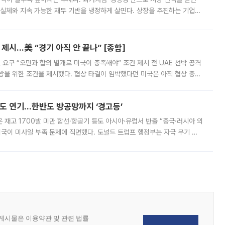
 실체와 지속 가능한 재무 기반을 냉정하게 살핀다. 상장을 추진하는 기업들
를 입증해야 하는 시험대에 섰다. 본지는 상장을 앞둔 기업의 기술 경쟁
제시…美 “경기 아직 안 끝나” [종합]
 요구 “오만과 합의 별개로 미국이 충족해야” 조건 제시 전 UAE 선박 공격
방을 위한 조건을 제시했다. 협상 타결이 임박했다던 미국은 아직 협상 중이
현지시간) 모하마드 바게르 졸가드르 이란 최고국가안보회의 사무총장은 타
품도 연기…한반도 방공망까지 ‘경고등’
은 재고 1700발 미만 함선·항공기 등도 아시아·유럽서 반출 “중국·러시아 의
미국이 미사일 부족 문제에 직면했다. 도널드 트럼프 행정부는 자국 무기 공
 국가들로 향하던 납품마저 연기되고 있는 것으로 전해졌다. 전문가가 중국