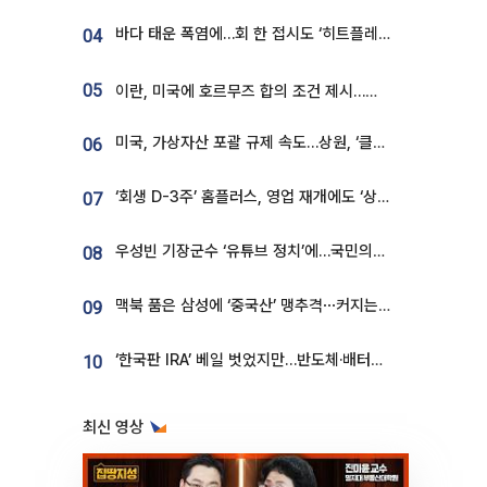
바다 태운 폭염에…회 한 접시도 ‘히트플레이션’
04
05
이란, 미국에 호르무즈 합의 조건 제시…美 “경기 아직 안 끝나” [종합]
미국, 가상자산 포괄 규제 속도…상원, ‘클래리티법’ 9월 절차투표 추진
06
‘회생 D-3주’ 홈플러스, 영업 재개에도 ‘상품 공급망’ 복구가 생존 관건
07
우성빈 기장군수 ‘유튜브 정치’에…국민의힘 군의원들 집단 반발
08
맥북 품은 삼성에 ‘중국산’ 맹추격⋯커지는 노트북 OLED 시장
09
‘한국판 IRA’ 베일 벗었지만…반도체·배터리 업계 “시행령이 관건”
10
최신 영상