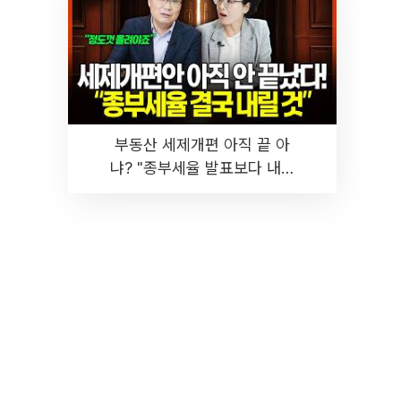
부동산 세제개편 아직 끝 아
냐? "종부세율 발표보다 내릴
것" 장기거주·양도세 전망 I 집
땅지성 I 김인만, 진미윤