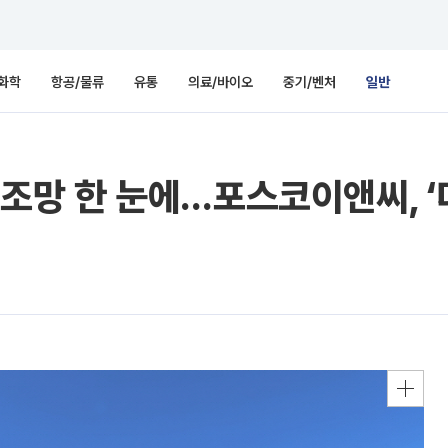
화학
항공/물류
유통
의료/바이오
중기/벤처
일반
수 조망 한 눈에…포스코이앤씨, 