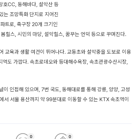
랑호CC, 동해바다, 설악산 등
 있는 조망특화 단지로 지어진
파트로, 축구장 20개 크기인
봄힐스, 시민의 마당, 설악힐스, 꿈꾸는 언덕 등으로 꾸며진다.
어 교육과 생활 여건이 뛰어나다. 교동초와 설악중을 도보로 이용
집지역도 가깝다. 속초로데오와 등대해수욕장, 속초관광수산시장,
 인접해 있으며, 7번 국도, 동해대로를 통해 강릉, 양양, 고성
초에서 서울 용산까지 약 99분대로 이동할 수 있는 KTX 속초역이
0
0