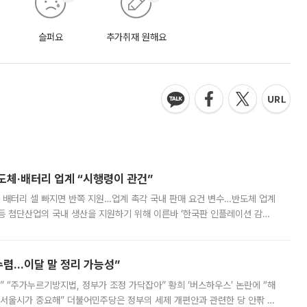
슬퍼요
추가취재 원해요
반도체·배터리 업계 “시행령이 관건”
 배터리 셀 빠지면 반쪽 지원…업계 촉각 국내 판매 요건 변수…반도체 업계
등 첨단산업의 국내 생산을 지원하기 위해 이른바 ‘한국판 인플레이션 감축
를 신설했지만, 업계에서는 세부 지원 대상에 따라 정책 효과가 크게 달라
수렴…이달 말 정리 가능성”
없어” “주가누르기방지법, 정부가 조정 가닥잡아” 황희 ‘버스하우스’ 논란에 “해
 서울시가 중요해” 더불어민주당은 정부의 세제 개편안과 관련한 당 안팎 의