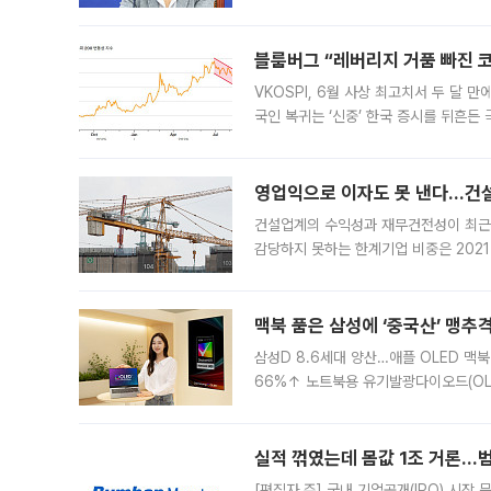
견을 수렴해 당정과 개편안에 대한 조율
블룸버그 “레버리지 거품 빠진 코
VKOSPI, 6월 사상 최고치서 두 달
국인 복귀는 ‘신중’ 한국 증시를 뒤흔
했다. 대규모 반대매매로 레버리지 투자
영업익으로 이자도 못 낸다…건설 
건설업계의 수익성과 재무건전성이 최근
감당하지 못하는 한계기업 비중은 2021
이낸싱(PF) 부담이 집중된 건축 부문의
경영
맥북 품은 삼성에 ‘중국산’ 맹추
삼성D 8.6세대 양산…애플 OLED 맥북
66%↑ 노트북용 유기발광다이오드(OL
운데 중국 BOE와 TCL CSOT도 생산
일 업계에 따르면 삼성
실적 꺾였는데 몸값 1조 거론…범
[편집자 주] 국내 기업공개(IPO) 시장