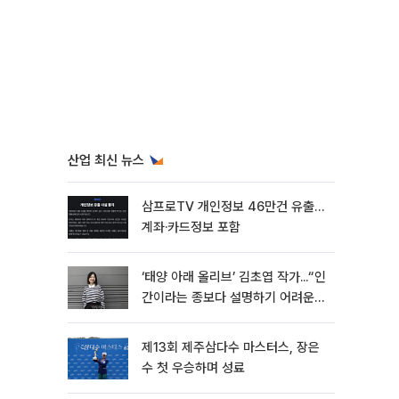
산업 최신 뉴스
삼프로TV 개인정보 46만건 유출…
계좌·카드정보 포함
‘태양 아래 올리브’ 김초엽 작가...“인
간이라는 종보다 설명하기 어려운
한 사람을 쓰고 싶었다”[문화人터
뷰]
제13회 제주삼다수 마스터스, 장은
수 첫 우승하며 성료