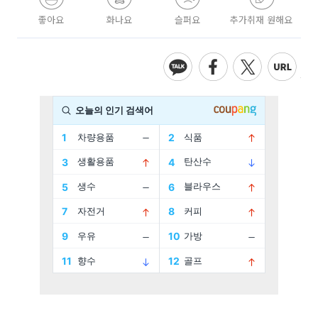
좋아요
화나요
슬퍼요
추가취재 원해요