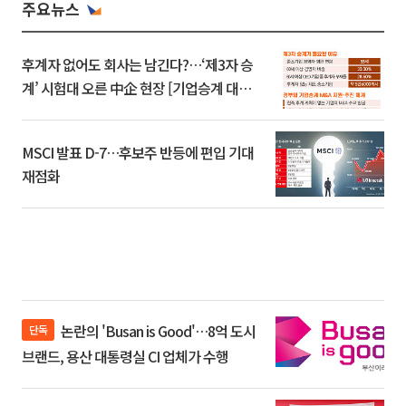
주요뉴스
후계자 없어도 회사는 남긴다?…‘제3자 승
계’ 시험대 오른 中企 현장 [기업승계 대전
환]
MSCI 발표 D-7…후보주 반등에 편입 기대
재점화
논란의 'Busan is Good'…8억 도시
단독
브랜드, 용산 대통령실 CI 업체가 수행