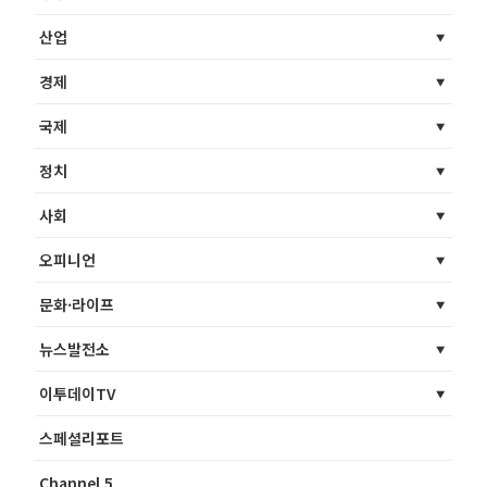
산업
경제
국제
정치
사회
오피니언
문화·라이프
뉴스발전소
이투데이TV
스페셜리포트
Channel 5