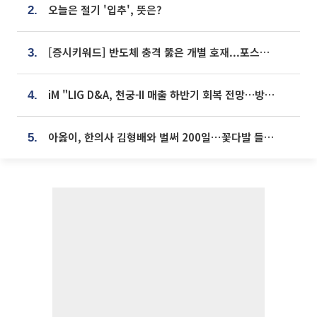
오늘은 절기 '입추', 뜻은?
2.
[증시키워드] 반도체 충격 뚫은 개별 호재...포스코퓨처엠·에코프로·한화솔루션 '눈길'
3.
iM "LIG D&A, 천궁-II 매출 하반기 회복 전망…방산 톱픽 유지"
4.
아옳이, 한의사 김형배와 벌써 200일⋯꽃다발 들고 "프러포즈 아냐"
5.