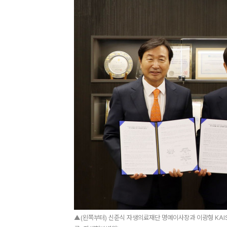
▲(왼쪽부터) 신준식 자생의료재단 명예이사장과 이광형 KAI