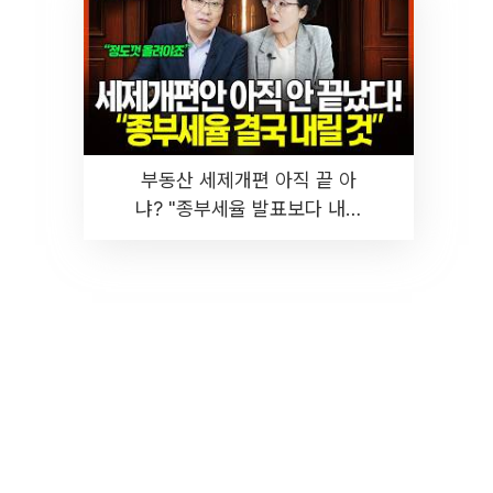
부동산 세제개편 아직 끝 아
냐? "종부세율 발표보다 내릴
것" 장기거주·양도세 전망 I 집
땅지성 I 김인만, 진미윤