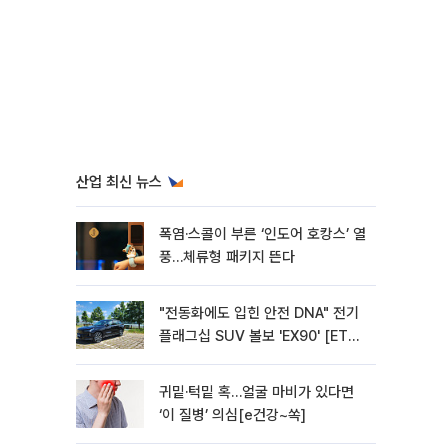
산업 최신 뉴스
폭염·스콜이 부른 ‘인도어 호캉스’ 열
풍…체류형 패키지 뜬다
"전동화에도 입힌 안전 DNA" 전기
플래그십 SUV 볼보 'EX90' [ET의
모빌리티]
귀밑·턱밑 혹…얼굴 마비가 있다면
‘이 질병’ 의심[e건강~쏙]