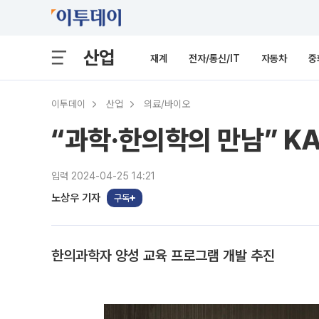
산업
재계
전자/통신/IT
자동차
중
이투데이
산업
의료/바이오
“과학·한의학의 만남” K
입력 2024-04-25 14:21
노상우 기자
구독
한의과학자 양성 교육 프로그램 개발 추진