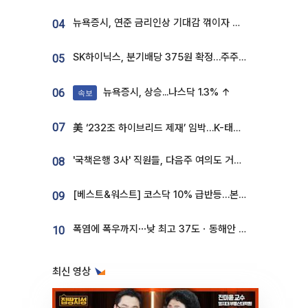
뉴욕증시, 연준 금리인상 기대감 꺾이자 상승...S&P500 사상 최고치 [종합]
04
SK하이닉스, 분기배당 375원 확정…주주환원책 9월로 앞당겨 발표
05
뉴욕증시, 상승...나스닥 1.3% ↑
06
속보
07
美 ‘232조 하이브리드 제재’ 임박…K-태양광, 불확실성 털고 날개 다나
'국책은행 3사' 직원들, 다음주 여의도 거리 나서는 까닭은
08
[베스트&워스트] 코스닥 10% 급반등…본느, 최대주주 변경 기대에 270% 폭등
09
폭염에 폭우까지⋯낮 최고 37도ㆍ동해안 강한 비 [날씨]
10
최신 영상