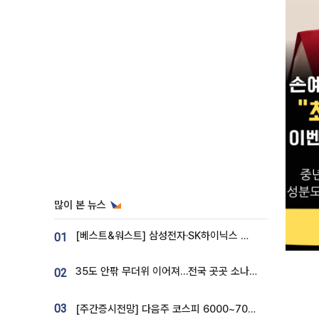
많이 본 뉴스
[베스트&워스트] 삼성전자·SK하이닉스 밀린 한 주…상상인증권은 85% 급등
01
35도 안팎 무더위 이어져…전국 곳곳 소나기 [오늘 날씨]
02
03
[주간증시전망] 다음주 코스피 6000~7000⋯“外人 수급은 정책이 변수”