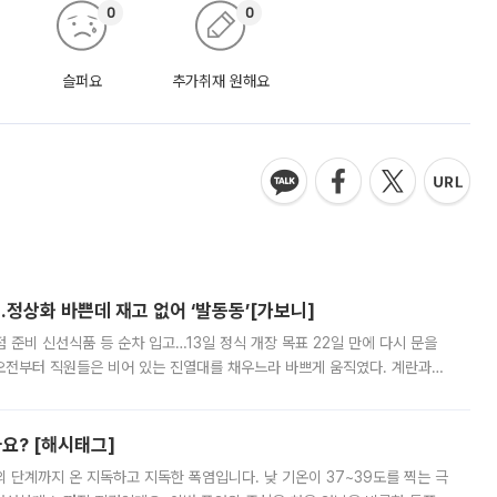
0
0
슬퍼요
추가취재 원해요
…정상화 바쁜데 재고 없어 ‘발동동’[가보니]
준비 신선식품 등 순차 입고…13일 정식 개장 목표 22일 만에 다시 문을
오전부터 직원들은 비어 있는 진열대를 채우느라 바쁘게 움직였다. 계란과
리를 잡기 시작했지만, 매장 곳곳엔 여전히 텅 빈 매대가 먼저 눈에 들어왔
까요? [해시태그]
’의 단계까지 온 지독하고 지독한 폭염입니다. 낮 기온이 37~39도를 찍는 극