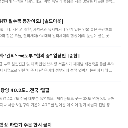
 선선하게 느껴질 지경인데요. 이번 폭염의 중심은 처음 영남을 비롯한 동쪽
 북서풍이 산맥을 넘어 영남 쪽으로 내려오면서 뜨겁고 건조해졌는데요.
 위한 필수품 등장이오! [솔드아웃]
합니다. 자신의 취향, 가치관과 유사하거나 인기 있는 인물 혹은 콘텐츠를
'가 자리 잡은 오늘, 잘파세대(Z세대와 알파세대의 합성어)의 눈길이 쏠린 곳은
리는 공연장. 응원봉만큼이나 눈에 띄는 게 있습니다. 공연이 시작되기
 '건의'⋯국토부 "협의 중" 입장만 [종합]
급 부족 원인진단 및 대책 관련 브리핑 서울시가 재개발·재건축을 통한 주택
비사업으로 인한 '이주 대란' 우려와 정부와의 정책 엇박자 논란에 대해 정
실장은 2031년까지 31만 가구 착공 목표에 차질이 없다는 입장이나,
·광양 40.2도…전국 '펄펄'
·광양 40.2도 전국 대부분 폭염특보…체감온도도 곳곳 38도 넘어 8일 동해
지속 서울 노원구의 기온이 40도를 넘어선 데 이어 경기 하남과 전남 광양
. 전국 대부분 지역에 폭염특보가 내려진 가운데 곳곳에서 39~40도 안팎
켓 상·하한가 주문 한시 금지