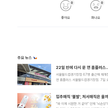
0
0
좋아요
화나요
주요 뉴스
22일 만에 다시 문 연 홈플러스
서울월드컵경기장점 67명 출근해 재개점 
연 홈플러스 서울월드컵경기장점. 7일 
우유, 과일 같은 신선식품이 차근차근 자
입추매직 '불발', 처서매직은 올
“와 이제 시원한 거 같아” 단체 ‘뇌손상