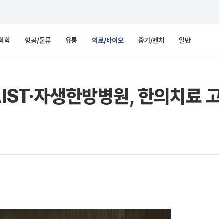
화학
항공/물류
유통
의료/바이오
중기/벤처
일반
AIST·자생한방병원, 한의치료