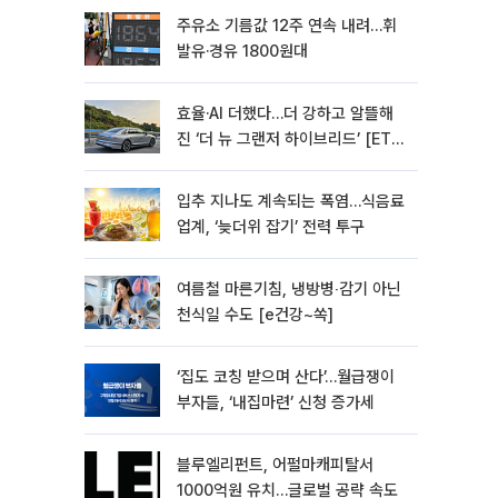
주유소 기름값 12주 연속 내려…휘
발유·경유 1800원대
효율·AI 더했다…더 강하고 알뜰해
진 ‘더 뉴 그랜저 하이브리드’ [ET의
모빌리티]
입추 지나도 계속되는 폭염…식음료
업계, ‘늦더위 잡기’ 전력 투구
여름철 마른기침, 냉방병‧감기 아닌
천식일 수도 [e건강~쏙]
‘집도 코칭 받으며 산다’…월급쟁이
부자들, ‘내집마련’ 신청 증가세
블루엘리펀트, 어펄마캐피탈서
1000억원 유치…글로벌 공략 속도