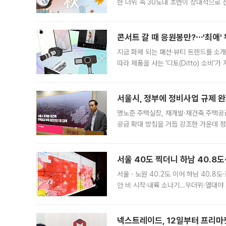
한 더위 속 30도대 초반이 상대적으로
지역에 있었습니다. 7월 말에는 서풍과
콘서트 갈 때 응원봉만?⋯'최애'
지금 화제 되는 패션·뷰티 트렌드를 소개
따라 제품을 사는 '디토(Ditto) 소비
어디일까요? 아이돌 콘서트 시작을 기다
서울시, 정부에 정비사업 규제 완화
명노준 주택실장, 재개발·재건축 주택공
공급 확대 방침을 거듭 강조한 가운데 정
면 반박하고 나섰다. 명노준 서울시 주택
서울 40도 찍더니 하남 40.8도
서울ㆍ노원 40.2도 이어 하남 40.8도
안 비 시작·내륙 소나기…무더위·열대야 
에서도 40도를 웃도는 기온이 관측됐다
의 극심한
넥스트레이드, 12일부터 프리마