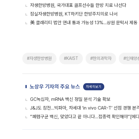
자생한방병원, 국가대표 골프선수들 한방 치료 나선다
잠실자생한방병원, KT하키단 한방주치의로 나서
美 클래리티 법안 연내 통과 가능성 13%…상원 문턱서 제동
#자생한방병원
#KAIST
#한의과학자
#인재양
노상우 기자의 주요 뉴스
자세히보기
GC녹십자, mRNA 백신 정밀 분석 기술 확보
J&J도 참전…빅파마, 차세대 ‘in vivo CAR-T’ 선점 경쟁 본
“폐렴구균 백신, 맞았다고 끝 아니다…접종력 확인해야”[메디