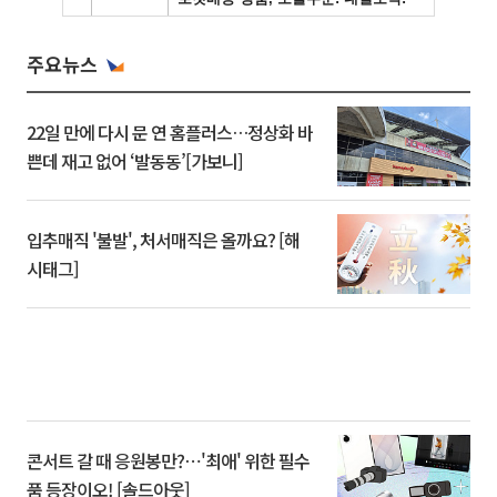
주요뉴스
22일 만에 다시 문 연 홈플러스…정상화 바
쁜데 재고 없어 ‘발동동’[가보니]
입추매직 '불발', 처서매직은 올까요? [해
시태그]
콘서트 갈 때 응원봉만?⋯'최애' 위한 필수
품 등장이오! [솔드아웃]