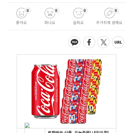
0
0
0
0
좋아요
화나요
슬퍼요
추가취재 원해요