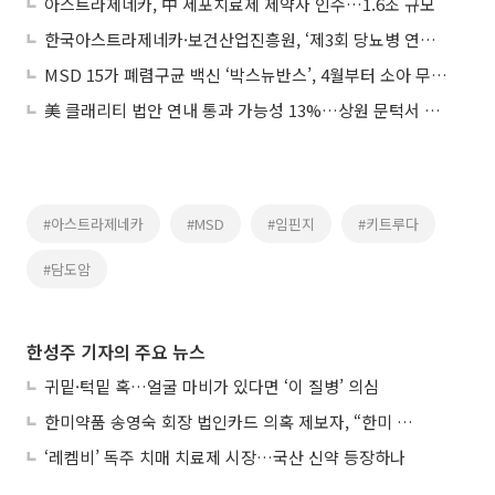
아스트라제네카, 中 세포치료제 제약사 인수…1.6조 규모
한국아스트라제네카·보건산업진흥원, ‘제3회 당뇨병 연구과제’ 공모
MSD 15가 폐렴구균 백신 ‘박스뉴반스’, 4월부터 소아 무료 접종
美 클래리티 법안 연내 통과 가능성 13%…상원 문턱서 제동
#아스트라제네카
#MSD
#임핀지
#키트루다
#담도암
한성주 기자의 주요 뉴스
귀밑·턱밑 혹…얼굴 마비가 있다면 ‘이 질병’ 의심
한미약품 송영숙 회장 법인카드 의혹 제보자, “한미 잘 되기 바라는 마음”
‘레켐비’ 독주 치매 치료제 시장…국산 신약 등장하나