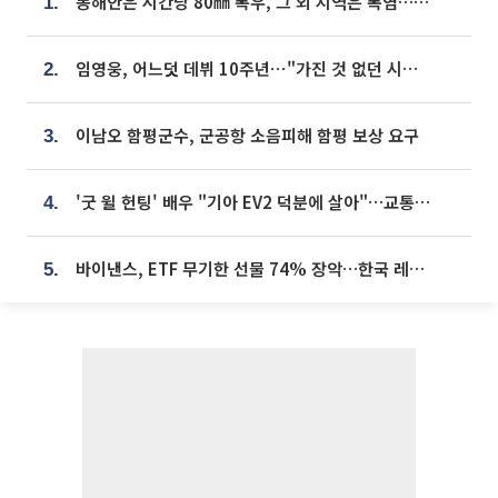
동해안은 시간당 80㎜ 폭우, 그 외 지역은 폭염…‘극과 극 날씨’
1.
임영웅, 어느덧 데뷔 10주년⋯"가진 것 없던 시절, 내 앞엔 20명의 팬뿐"
2.
이남오 함평군수, 군공항 소음피해 함평 보상 요구
3.
'굿 윌 헌팅' 배우 "기아 EV2 덕분에 살아"…교통사고 후 안전성 극찬
4.
바이낸스, ETF 무기한 선물 74% 장악…한국 레버리지 ETF 거래 급증 [e가상자산]
5.