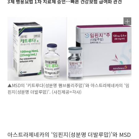
3제 병용요법 1차 치료제 승인…빠른 건강보험 급여화 관건
▲MSD의 ‘키트루다(성분명 펨브롤리주맙)’와 아스트라제네카의 ‘임
핀지(성분명 더발루맙)’. (사진제공=각사)
아스트라제네카의 ‘임핀지(성분명 더발루맙)’와 MSD