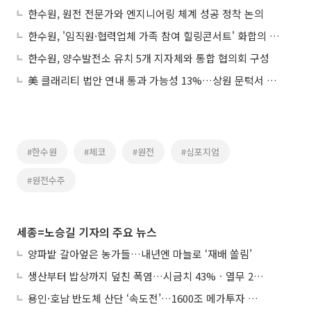
한수원, 원전 전문가와 엔지니어링 체계 성공 정착 논의
한수원, '임직원·협력업체 가족 참여 힐링콘서트' 화합의 장으로
한수원, 양수발전소 유치 5개 지자체와 통합 협의회 구성
美 클래리티 법안 연내 통과 가능성 13%…상원 문턱서 제동
#한수원
#체코
#원전
#심포지엄
#원전수주
세종=노승길 기자의 주요 뉴스
양파밭 갈아엎은 농가들…내년엔 마늘로 ‘재배 쏠림’
생산부터 밥상까지 덮친 폭염…시금치 43%ㆍ열무 28% 급등
용인·호남 반도체 산단 ‘속도전’…1600조 메가투자 이행 총력