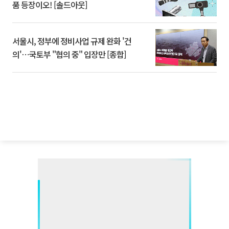
품 등장이오! [솔드아웃]
서울시, 정부에 정비사업 규제 완화 '건
의'⋯국토부 "협의 중" 입장만 [종합]