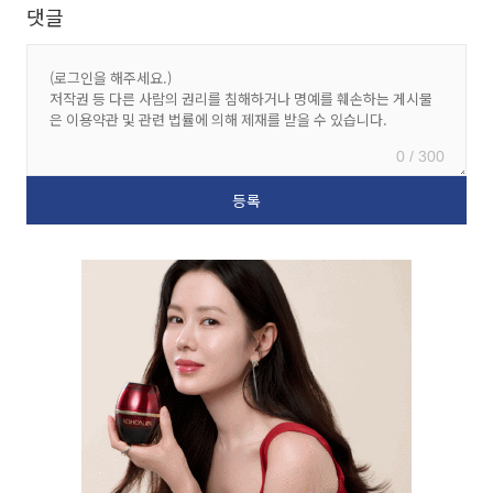
댓글
0 / 300