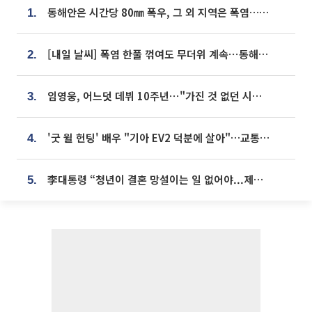
동해안은 시간당 80㎜ 폭우, 그 외 지역은 폭염…‘극과 극 날씨’
1.
[내일 날씨] 폭염 한풀 꺾여도 무더위 계속⋯동해안 이틀 연속 비
2.
임영웅, 어느덧 데뷔 10주년⋯"가진 것 없던 시절, 내 앞엔 20명의 팬뿐"
3.
'굿 윌 헌팅' 배우 "기아 EV2 덕분에 살아"…교통사고 후 안전성 극찬
4.
李대통령 “청년이 결혼 망설이는 일 없어야...제도상 불이익 조사”
5.