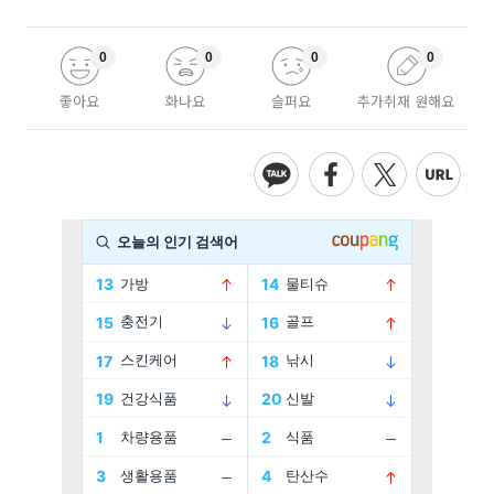
0
0
0
0
좋아요
화나요
슬퍼요
추가취재 원해요