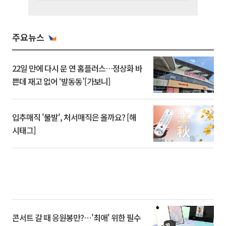
주요뉴스
22일 만에 다시 문 연 홈플러스…정상화 바
쁜데 재고 없어 ‘발동동’[가보니]
입추매직 '불발', 처서매직은 올까요? [해
시태그]
콘서트 갈 때 응원봉만?⋯'최애' 위한 필수