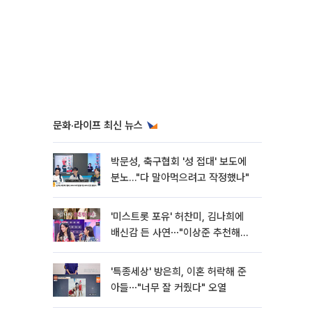
문화·라이프 최신 뉴스
박문성, 축구협회 '성 접대' 보도에
분노…"다 말아먹으려고 작정했나"
'미스트롯 포유' 허찬미, 김나희에
배신감 든 사연⋯"이상준 추천해주
더라"
'특종세상' 방은희, 이혼 허락해 준
아들⋯"너무 잘 커줬다" 오열