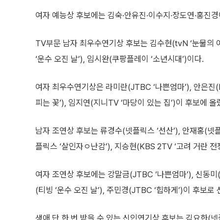
여자 예능상 후보에는 김숙·안유진·이수지·장도연·홍진경
TV부문 남자 최우수연기상 후보는 김수현(tvN ‘눈물의 여왕
‘운수 오진 날’), 임시완(쿠팡플레이 ‘소년시대’)이다.
여자 최우수연기상은 라미란(JTBC ‘나쁜엄마’), 안은진(MB
피는 꽃’), 임지연(지니TV ‘마당이 있는 집’)이 후보에 올
남자 조연상 후보는 류경수(넷플릭스 ‘선산’), 안재홍(넷플릭
플릭스 ‘살인자ㅇ난감’), 지승현(KBS 2TV ‘고려 거란 전
여자 조연상 후보에는 강말금(JTBC ‘나쁜엄마’), 신동미(
(티빙 ‘운수 오진 날’), 주민경(JTBC ‘힙하게’)이 후보로
생애 단 한 번 받을 수 있는 신인연기상 후보는 김요한(넷