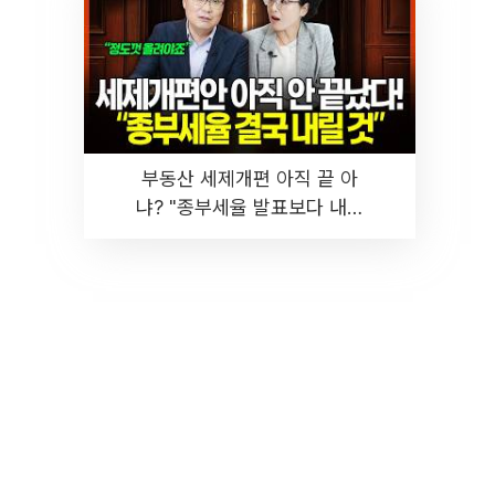
부동산 세제개편 아직 끝 아
냐? "종부세율 발표보다 내릴
것" 장기거주·양도세 전망 I 집
땅지성 I 김인만, 진미윤