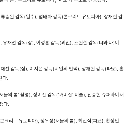
서울의 봄’, ‘콘크리트 유토피아’, ‘파묘’가 후보로 선정됐다.
, 류승완 감독(밀수), 엄태화 감독(콘크리트 유토피아), 장재현 감
 유재선 감독(잠), 이정홍 감독(괴인), 조현철 감독(너와 나)이
선 감독(잠), 이지은 감독(비밀의 언덕), 장재현 감독(파묘), 홍
친다.
서울의 봄’ 촬영), 정이진 감독(‘거미집’ 미술), 진종현 슈퍼바이저
택됐다.
콘크리트 유토피아), 정우성(서울의 봄), 최민식(파묘), 황정민