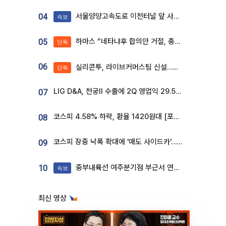
서울양양고속도로 이천터널 앞 사고 발생
04
속보
하마스 “네타냐후 합의안 거절, 총선 앞두고 시간 끌기”
05
단독
06
실리콘투, 라이브커머스팀 신설…K뷰티 ‘글로벌 판매망’ 확대[K뷰티 라방戰]
단독
LIG D&A, 천궁Ⅱ 수출에 2Q 영업익 29.5%↑…수주잔고 24.6조 [종합]
07
코스피 4.58% 하락, 환율 1420원대 [포토]
08
코스피 장중 낙폭 확대에 '매도 사이드카'…외인 2.8조'팔자'· 개인 3.1조 '사자'
09
중부내륙선 여주분기점 부근서 연이은 추돌사고 발생
10
속보
최신 영상