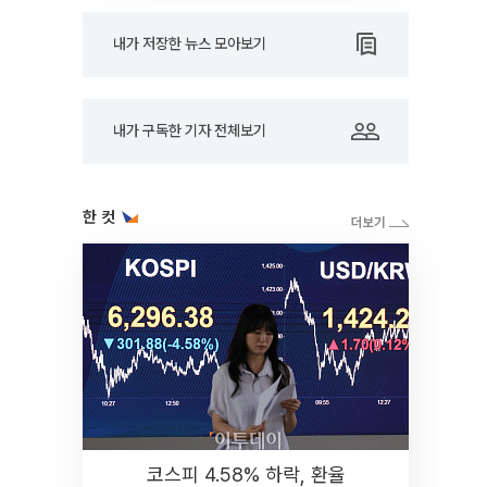
내가 저장한 뉴스 모아보기
내가 구독한 기자 전체보기
한 컷
코스피 4.58% 하락, 환율