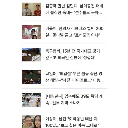
김종국 만난 김민재, 남아공전 패배
에 솔직한 속내⋯"선수들도 못하긴
했다"
아옳이, 한의사 김형배와 벌써 200
일⋯꽃다발 들고 "프러포즈 아냐"
축구협회, 15년 전 국가대표 경기
앞두고 외국인 심판에 ‘성접대’
타일러, '외압설' 부른 활동 중단 영
상 해명⋯"하필 '다이얼로그' 내용이
라"
[내일날씨] 입추에도 39도 폭염 계
속…일부 지역 소나기
이상이, 남편 故 박동빈 떠난 지
100일…"보고 싶은 마음 그대로"