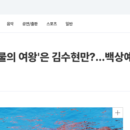
음악
공연/출판
스포츠
일반
눈물의 여왕'은 김수현만?…백상