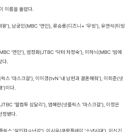
이 이름을 올렸다.
’), 남궁민(MBC ‘연인), 류승룡(디즈니+ ‘무빙’), 유연석(티빙
C ‘연인’), 엄정화(JTBC ‘닥터 차정숙’), 이하늬(MBC ‘밤에
랐다.
스 ‘마스크걸’), 이이경(tvN ‘내 남편과 결혼해줘’), 이희준(넷
쟁’)이다.
JTBC ‘웰컴투 삼달리’), 염혜란(넷플릭스 ‘마스크걸’), 이정은
 선정됐다.
플릭스 ‘살인자ㅇ난감’), 이시우(쿠팡플레이 ‘소년시대’), 이신기