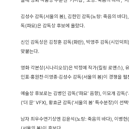
올해 영화 작품상 부문엔 ‘거미집’, ‘노량: 죽음의 바다’, ‘
김성수 감독(서울의 봄), 김한민 감독(노량: 죽음의 바다)
독(파묘)은 감독상 후보에 올랐다.
신인 감독상은 김창훈 감독(화란), 박영주 감독(시민덕희),
맞붙는다.
영화 각본상(시나리오상)은 박정예 작가(킬링 로맨스), 유재
인표·홍원찬·이영종·김성수 감독(서울의 봄)이 경쟁을 펼
예술상 후보로는 김병인 감독(‘파묘’ 음향), 이모개 감독(‘
(‘더 문’ VFX), 황효균 감독(‘서울의 봄’ 특수분장)이 선
남자 최우수연기상엔 김윤석(노랑: 죽음의 바다), 이병헌(
(서울의 봄)이 후보다.