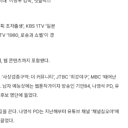
시대’ 이명우 감독, 넷플릭스
획 초저출생’, KBS 1TV ‘일본
TV ‘1980, 로숑과 쇼벨’이 경
 웹 콘텐츠까지 포함됐다.
이브 ‘사상검증구역: 더 커뮤니티’, JTBC ‘최강야구’, MBC ‘태어난
. 남자 예능상에는 웹툰작가이자 방송인 기안84, 나영석 PD, 유
후보 명단에 들었다.
길을 끈다. 나영석 PD는 지난해부터 유튜브 채널 ‘채널십오야’에
 끌었다.