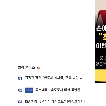
많이 본 뉴스
김정관 장관 “반도체 성과급, 주총 승인 받도록”…상법·자본시장법 개정 시사
01
중부내륙고속도로서 미상 폭발물 발견
02
속보
ISA 계좌, 5년마다 깨라고요? [이슈크래커]
03