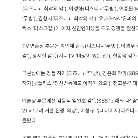
(디즈니+ ‘최악의 악’), 이정하(디즈니+ ‘무빙’), 이종
‘무빙’), 김형서(디즈니+ ‘최악의 악’), 유나(ENA ‘유
릭스 ‘마스크걸’)이 여자 신인연기상을 두고 경쟁을 펼친다
TV 연출상 부문은 박인제 감독(디즈니+ ‘무빙’), 이명우
감’), 정지현 감독(지니TV ‘마당이 있는 집’), 한동욱 감
극본상에는 강풀 작가(디즈니+ ‘무빙’), 김은희 작가(SBS 
작가(넷플릭스 ‘정신병동에도 아침이 와요’), 전고운·임대형
예술상 부문에선 김동식·임완호 감독(SBS ‘고래와 나’ 촬영
2TV ‘고려 거란 전쟁’ 의상), 이성규 슈퍼바이저(디즈니+ 
올렸다.