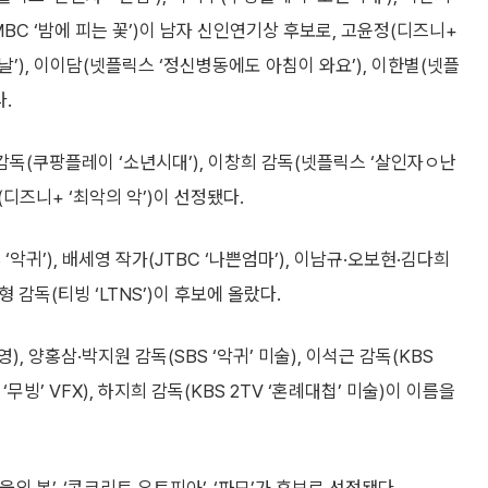
원(MBC ‘밤에 피는 꽃’)이 남자 신인연기상 후보로, 고윤정(디즈니+
괴의 날’), 이이담(넷플릭스 ‘정신병동에도 아침이 와요’), 이한별(넷플
.
 감독(쿠팡플레이 ‘소년시대’), 이창희 감독(넷플릭스 ‘살인자ㅇ난
독(디즈니+ ‘최악의 악’)이 선정됐다.
‘악귀’), 배세영 작가(JTBC ‘나쁜엄마’), 이남규·오보현·김다희
 감독(티빙 ‘LTNS’)이 후보에 올랐다.
), 양홍삼·박지원 감독(SBS ‘악귀’ 미술), 이석근 감독(KBS
‘무빙’ VFX), 하지희 감독(KBS 2TV ‘혼례대첩’ 미술)이 이름을