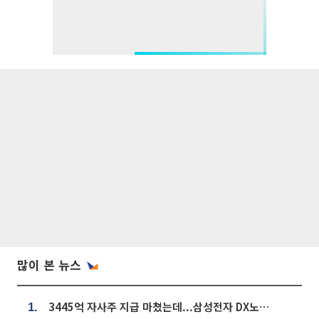
많이 본 뉴스
3445억 자사주 지급 마쳤는데...삼성전자 DX노조, 뒤늦은 '떼쓰기 집회'
1.