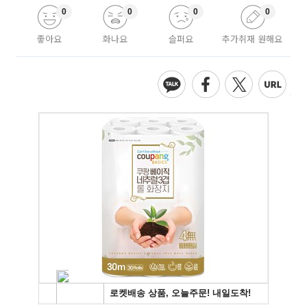
0
0
0
0
좋아요
화나요
슬퍼요
추가취재 원해요