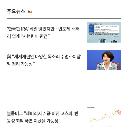
주요뉴스
‘한국판 IRA’ 베일 벗었지만…반도체·배터
리 업계 “시행령이 관건”
與 “세제개편안 다양한 목소리 수렴…이달
말 정리 가능성”
블룸버그 “레버리지 거품 빠진 코스피, 변
동성 최악 국면 지났을 가능성”