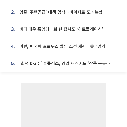
영끌 '주택공급' 대책 임박⋯비아파트·도심복합까지 총동원
2.
바다 태운 폭염에…회 한 접시도 ‘히트플레이션’
3.
이란, 미국에 호르무즈 합의 조건 제시…美 “경기 아직 안 끝나” [종합]
4.
‘회생 D-3주’ 홈플러스, 영업 재개에도 ‘상품 공급망’ 복구가 생존 관건
5.