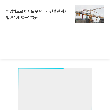
영업익으로 이자도 못 낸다…건설 한계기
업 5년 새 62→173곳