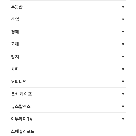
부동산
산업
경제
국제
정치
사회
오피니언
문화·라이프
뉴스발전소
이투데이TV
스페셜리포트