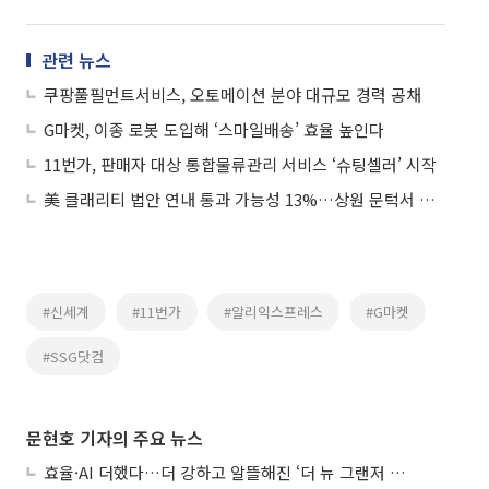
관련 뉴스
쿠팡풀필먼트서비스, 오토메이션 분야 대규모 경력 공채
G마켓, 이종 로봇 도입해 ‘스마일배송’ 효율 높인다
11번가, 판매자 대상 통합물류관리 서비스 ‘슈팅셀러’ 시작
美 클래리티 법안 연내 통과 가능성 13%…상원 문턱서 제동
#신세계
#11번가
#알리익스프레스
#G마켓
#SSG닷컴
문현호 기자의 주요 뉴스
효율·AI 더했다…더 강하고 알뜰해진 ‘더 뉴 그랜저 하이브리드’