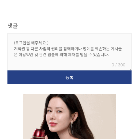
댓글
0 / 300