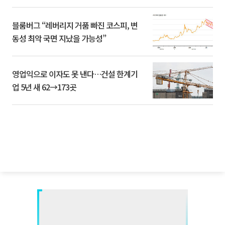
블룸버그 “레버리지 거품 빠진 코스피, 변
동성 최악 국면 지났을 가능성”
영업익으로 이자도 못 낸다…건설 한계기
업 5년 새 62→173곳