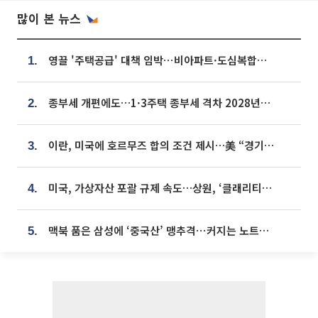
많이 본 뉴스
영끌 '주택공급' 대책 임박⋯비아파트·도심복합까지 총동원
1.
종부세 개편에도…1·3주택 종부세 격차 2028년부터 확대
2.
이란, 미국에 호르무즈 합의 조건 제시…美 “경기 아직 안 끝나” [종합]
3.
미국, 가상자산 포괄 규제 속도…상원, ‘클래리티법’ 9월 절차투표 추진
4.
맥북 품은 삼성에 ‘중국산’ 맹추격⋯커지는 노트북 OLED 시장
5.