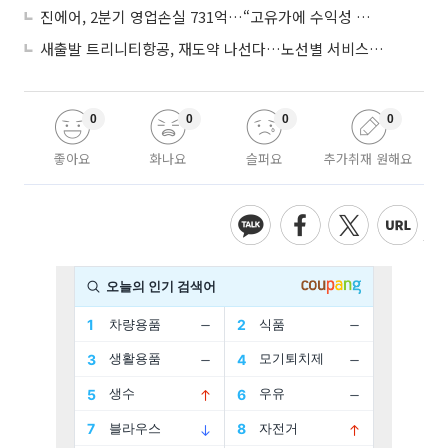
진에어, 2분기 영업손실 731억…“고유가에 수익성 악화”
새출발 트리니티항공, 재도약 나선다…노선별 서비스 차별화
0
0
0
0
좋아요
화나요
슬퍼요
추가취재 원해요