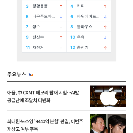
주요뉴스
애플, 中 CXMT 메모리 탑재 시험…AI발
공급난에 조달처 다변화
최태원·노소영 '9440억 분할' 판결, 이번주
재상고 여부 주목