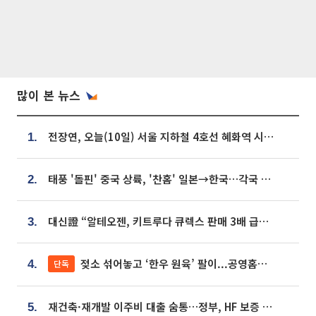
많이 본 뉴스
전장연, 오늘(10일) 서울 지하철 4호선 혜화역 시위…1호선 용산역 무정차
1.
태풍 '돌핀' 중국 상륙, '찬홈' 일본→한국…각국 기상청 예상 경로는?
2.
대신證 “알테오젠, 키트루다 큐렉스 판매 3배 급증…목표가 41만원 상향”
3.
젖소 섞어놓고 ‘한우 원육’ 팔이...공영홈쇼핑 표기·검증 구멍
단독
4.
재건축·재개발 이주비 대출 숨통…정부, HF 보증 신설 추진
5.