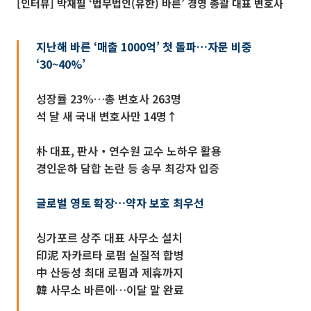
[인터뷰] 박재필 ‘법무법인(유한) 바른’ 경영 총괄 대표 변호사
지난해 바른 ‘매출 1000억’ 첫 돌파…자문 비중
‘30~40%’
성장률 23%…총 변호사 263명
석 달 새 국내 변호사만 14명↑
朴 대표, 판사‧연수원 교수 노하우 활용
경인운하 담합 논란 등 송무 최강자 입증
글로벌 영토 확장…약자 보호 최우선
싱가포르 상주 대표 사무소 설치
印泥 자카르타 로펌 실질적 합병
中 산동성 최대 로펌과 제휴까지
韓 사무소 바른에…이달 말 완료