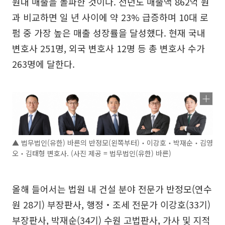
원대 매출을 돌파한 것이다. 전년도 매출액 862억 원
과 비교하면 일 년 사이에 약 23% 급증하며 10대 로
펌 중 가장 높은 매출 성장률을 달성했다. 현재 국내
변호사 251명, 외국 변호사 12명 등 총 변호사 수가
263명에 달한다.
▲ 법무법인(유한) 바른의 반정모(왼쪽부터)‧이강호‧박재순‧김영
오‧김태형 변호사. (사진 제공 = 법무법인(유한) 바른)
올해 들어서는 법원 내 건설 분야 전문가 반정모(연수
원 28기) 부장판사, 행정‧조세 전문가 이강호(33기)
부장판사, 박재순(34기) 수원 고법판사, 가사 및 지적