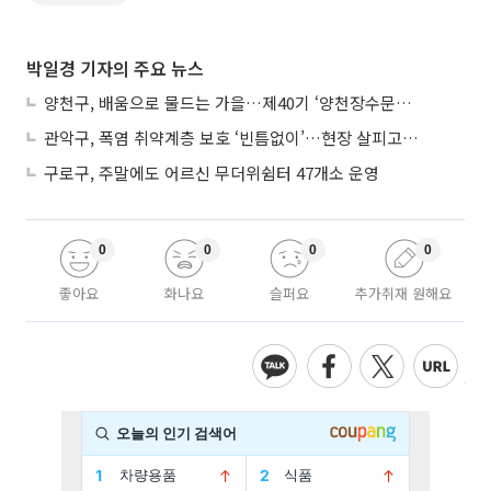
박일경 기자의 주요 뉴스
양천구, 배움으로 물드는 가을…제40기 ‘양천장수문화대학’ 수강생 모집
관악구, 폭염 취약계층 보호 ‘빈틈없이’…현장 살피고 지원 넓힌다
구로구, 주말에도 어르신 무더위쉼터 47개소 운영
0
0
0
0
좋아요
화나요
슬퍼요
추가취재 원해요