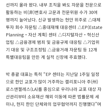
선까지 올라 왔다. 내부 조직을 봐도 자문을 전문으로
활동하는 비(非)변호사 고문과 전문위원 수가 30여
명까지 늘어났다. 신규 발생하는 현안 위주로 △대체
투자 회수 자문팀 △중대재해 대응센터 △EP(Estate
Planning‧자산 계획) 센터 △디지털자산‧혁신산
업팀 △금융경제 범죄 및 금융규제 대응팀 △기업위
기 대응 및 구조조정팀 △금융거래 자문팀 등 12개
특별대응팀을 만든 게 실적 신장에 주효했다.
박 총괄 대표는 특히 “EP 센터는 지난달 1주일 일정
으로 한인 교포가 많이 거주하는 캘리포니아 주(州)
로스앤젤레스(LA)를 중심으로 우리나라 교포 대상 자
산관리부터 소유재산 해외 이동에 따른 법률문제 세
미나, 현지 한인 단체와의 업무협약까지 진행했다”며