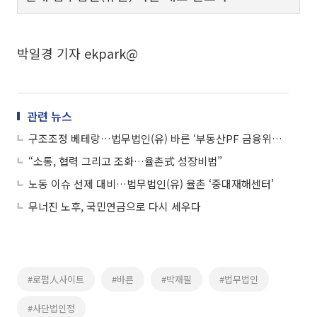
박일경 기자 ekpark@
관련 뉴스
구조조정 베테랑…법무법인(유) 바른 ‘부동산PF 금융위기대응팀’
“소통, 협력 그리고 조화…율촌式 성장비법”
노동 이슈 선제 대비…법무법인(유) 율촌 ‘중대재해센터’
무너진 노후, 국민연금으로 다시 세우다
#로펌人사이트
#바른
#박재필
#법무법인
#사단법인정