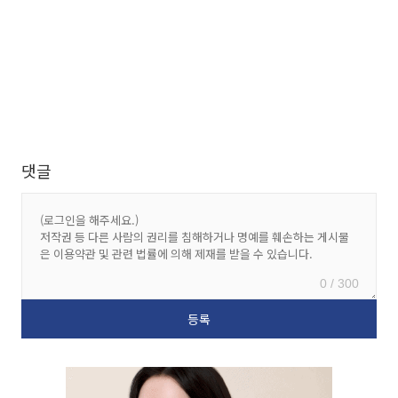
댓글
0 / 300