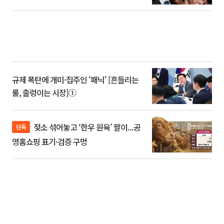
규제 폭탄에 개미·집주인 '패닉' [흔들리는
룰, 출렁이는 시장]①
젖소 섞어놓고 ‘한우 원육’ 팔이...공
단독
영홈쇼핑 표기·검증 구멍