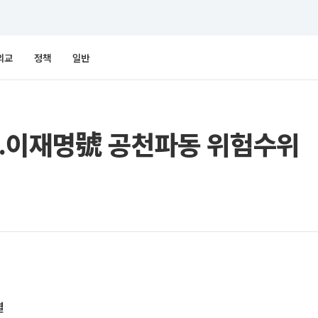
외교
정책
일반
…이재명號 공천파동 위험수위
퇴
결