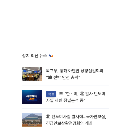
정치 최신 뉴스
외교부, 홍해·아덴만 상황점검회의
"韓 선박 안전 총력“
軍 "한ㆍ미, 北 발사 탄도미
속보
사일 제원 정밀분석 중"
北 탄도미사일 발사에…국가안보실,
긴급안보상황점검회의 개최