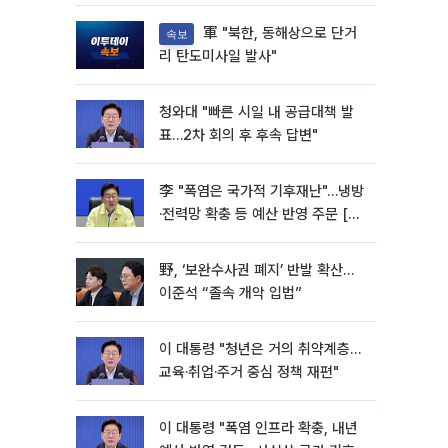
軍 "북한, 동해상으로 단거
속보
리 탄도미사일 발사"
청와대 "빠른 시일 내 공급대책 발
표…2차 회의 후 후속 답변"
李 "폭염은 국가적 기후재난"…냉방
·전력망 확충 등 예산 반영 주문 [종
합]
野, ‘보완수사권 폐지’ 반발 확산…
이준석 “졸속 개악 입법”
이 대통령 "청년은 거의 취약계층…
교육·취업·주거 중심 정책 재편"
이 대통령 "폭염 인프라 확충, 내년