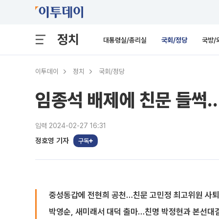
정치
대통령실/총리실
국회/정당
국방/
이투데이
정치
국회/정당
임종석 배제에 친문 들썩
입력 2024-02-27 16:31
정호영 기자
구독
중성동갑에 전현희 공천…친문 고민정 최고위원 사
박영순, 새미래서 대덕 출마…친명 박정현과 본선대