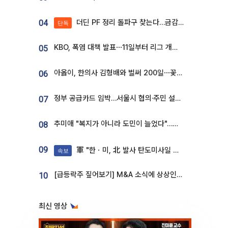
더딘 PF 정리 돌파구 찾는다…금감원, 1년 반 만에 매각설명회 재개
04
단독
KBO, 폭염 대책 발표⋯11일부터 리그 개시ㆍ경기 오후 7시 시작
05
아옳이, 한의사 김형배와 벌써 200일⋯꽃다발 들고 "프러포즈 아냐"
06
정부 공급카드 임박…서울시 협의·주민 설득이 성패 가른다 [부동산 해법 전쟁]
07
추미애 "복지가 아니라 도민이 늘었다"…재정난 책임론 정면돌파
08
09
軍 "한ㆍ미, 北 발사 탄도미사일 제원 정밀분석 중"
속보
[급등락주 짚어보기] M&A 소식에 상상인증권ㆍ유니켐 ‘상한가’⋯유증 제동 걸린 SK디앤디↑
10
최신 영상