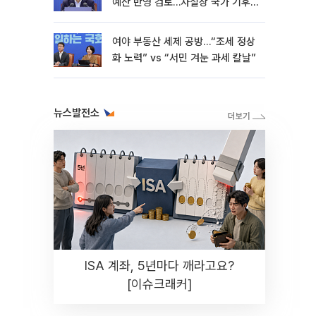
예산 반영 검토…사실상 국가 기후
재난"
여야 부동산 세제 공방…“조세 정상
화 노력” vs “서민 겨눈 과세 칼날”
뉴스발전소
ISA 계좌, 5년마다 깨라고요?
[이슈크래커]