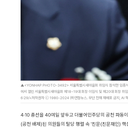
▲<YONHAP PHOTO-3492> 서울특별시새마을회 취임식 참석한 임종석
에서 열린 서울특별시새마을회 제18~19대 회장 이임식 및 제20대 회장 취임식에 참석
6:29/<저작권자 ⓒ 1980-2024 ㈜연합뉴스. 무단 전재 재배포 금지, AI 
4·10 총선을 40여일 앞두고 더불어민주당의 공천 파동이
(공천 배제)된 의원들의 탈당 행렬 속 '친문(친문재인) 