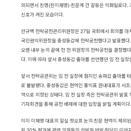
외되면서 친명(친이재명)·친문계 간 갈등은 악화일로다. 
신호가 켜진 모습이다.
안규백 전략공천관리위원장은 27일 국회에서 회의를 마
국민권익위원장을 중성동갑에 전략공천했다고 발표했다. 
오랜 내부 논의 끝에 전 전 위원장의 전락공천을 결정했
다. 이에 따라 앞서 중성동갑 출마를 선언했던 임 전 실장
앞서 전략공관위는 임 전 실장에 험지인 송파갑 출마를 
로 불발됐다. 중성동갑은 현역인 홍익표 원내대표가 서
역으로 지정된 상태다. 임 전 실장 측은 전략공관위 발표 
기자회견을 통해 공천 배제에 대한 입장을 밝힐 계획이다
이미 이재명 대표의 밀실 컷오프 논의·친문 현역이 제외된
위 20% 평가에 관련 의원들의 산발적 반발·탈당이 이어