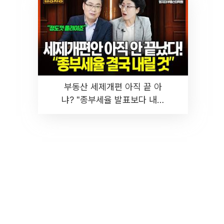
부동산 세제개편 아직 끝 아
냐? "종부세율 발표보다 내릴
것" 장기거주·양도세 전망 I 집
땅지성 I 김인만, 진미윤