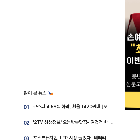
많이 본 뉴스
코스피 4.58% 하락, 환율 1420원대 [포토]
01
'2TV 생생정보' 오늘방송맛집- 결정적 한 수, 3종 메밀면! 메밀 소바 맛집 '의○○○○'
02
포스코퓨처엠, LFP 시장 뚫었다…배터리사와 대규모 장기 공급 합의
03