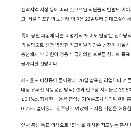
전략지역 지정 등에 따라 컷오프된 의원들의 반발도 이어
고, 서울 마포갑의 노웅래 의원은 22일부터 당대표실에서
특히 공천 파동에 따른 비명계의 '도미노 탈당'은 민주당의
의 탈당으로 친명 박정현 최고위원의 단수 공천이 사실상
총선에서 박 의원이 정용기 국민의힘 후보를 상대로 득표율
불가피할 전망이다.
지지율도 비상등이 들어왔다. 26일 발표된 리얼미터 여론조
대상·유무선 자동응답 방식) 결과 민주당 지지율은 39.5
±3.1%p. 자세한 내용은 중앙선거여론조사심의위원회 홈페
0.7%p 떨어졌다. 민주당이 여당에 지지율 역전을 허용
앞서 총선 목표 의석으로 151석을 제시한 지도부는 총선