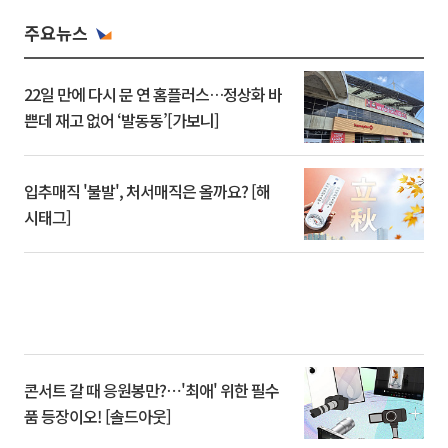
주요뉴스
22일 만에 다시 문 연 홈플러스…정상화 바
쁜데 재고 없어 ‘발동동’[가보니]
입추매직 '불발', 처서매직은 올까요? [해
시태그]
콘서트 갈 때 응원봉만?⋯'최애' 위한 필수
품 등장이오! [솔드아웃]