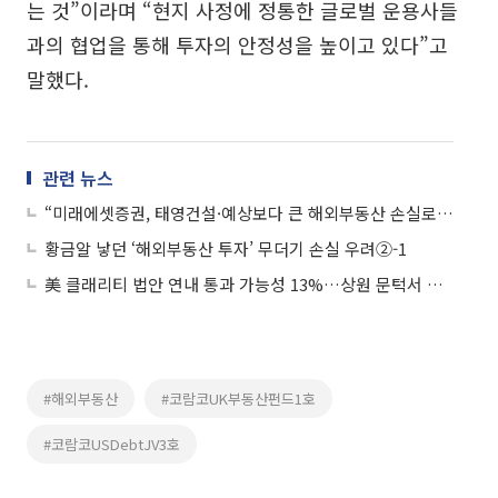
는 것”이라며 “현지 사정에 정통한 글로벌 운용사들
과의 협업을 통해 투자의 안정성을 높이고 있다”고
말했다.
관련 뉴스
“미래에셋증권, 태영건설·예상보다 큰 해외부동산 손실로 4분기 적자 전망”
황금알 낳던 ‘해외부동산 투자’ 무더기 손실 우려②-1
美 클래리티 법안 연내 통과 가능성 13%…상원 문턱서 제동
#해외부동산
#코람코UK부동산펀드1호
#코람코USDebtJV3호