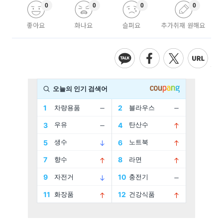
0
0
0
0
좋아요
화나요
슬퍼요
추가취재 원해요