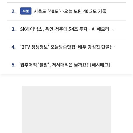
서울도 '40도'…오늘 노원 40.2도 기록
속보
2.
SK하이닉스, 용인·청주에 54조 투자…AI 메모리 생산기지 키운다
3.
'2TV 생생정보' 오늘방송맛집- 배우 강성진 단골! 쌀국수ㆍ푸팟퐁 커리 맛집 '블○○○'
4.
입추매직 '불발', 처서매직은 올까요? [해시태그]
5.