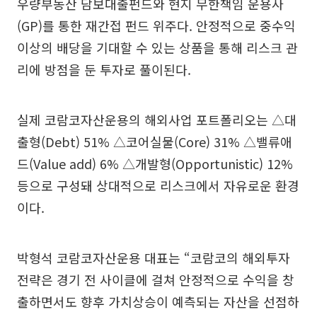
우량부동산 담보대출펀드와 현지 무한책임 운용사
(GP)를 통한 재간접 펀드 위주다. 안정적으로 중수익
이상의 배당을 기대할 수 있는 상품을 통해 리스크 관
리에 방점을 둔 투자로 풀이된다.
실제 코람코자산운용의 해외사업 포트폴리오는 △대
출형(Debt) 51% △코어실물(Core) 31% △밸류애
드(Value add) 6% △개발형(Opportunistic) 12%
등으로 구성돼 상대적으로 리스크에서 자유로운 환경
이다.
박형석 코람코자산운용 대표는 “코람코의 해외투자
전략은 경기 전 사이클에 걸쳐 안정적으로 수익을 창
출하면서도 향후 가치상승이 예측되는 자산을 선점하