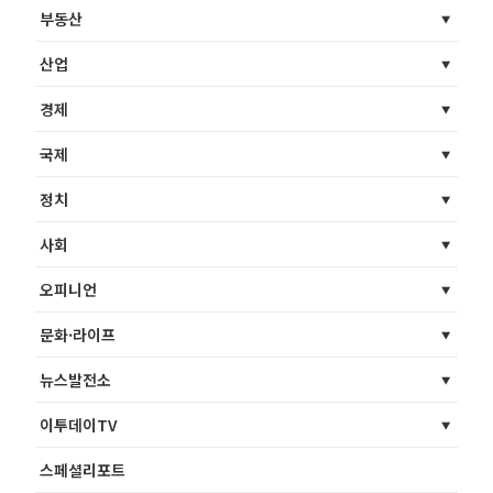
부동산
산업
경제
국제
정치
사회
오피니언
문화·라이프
뉴스발전소
이투데이TV
스페셜리포트