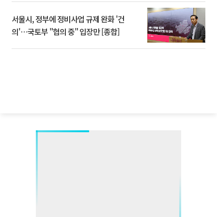
서울시, 정부에 정비사업 규제 완화 '건
의'⋯국토부 "협의 중" 입장만 [종합]