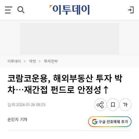
이투데이
마켓
투자전략
코람코운용, 해외부동산 투자 박
차…재간접 펀드로 안정성↑
입력 2024-01-26 09:25
손민지 기자
구글 선호매체 추가