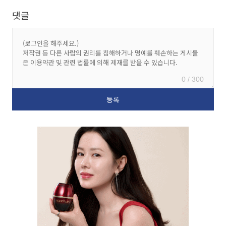
댓글
0 / 300