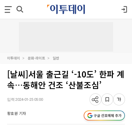
이투데이
문화·라이프
일반
[날씨]서울 출근길 ‘-10도’ 한파 계
속…동해안 건조 ‘산불조심’
입력 2024-01-25 05:00
황효원 기자
구글 선호매체 추가