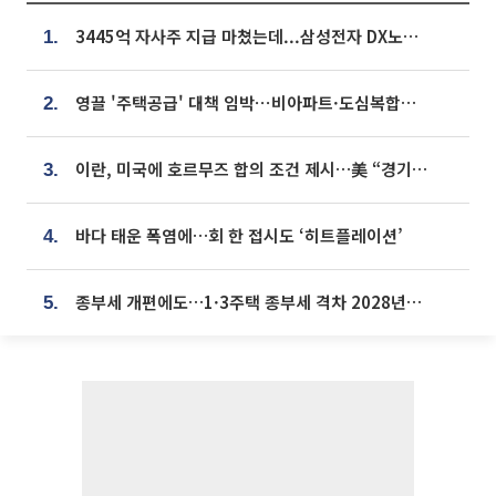
3445억 자사주 지급 마쳤는데...삼성전자 DX노조, 뒤늦은 '떼쓰기 집회'
1.
영끌 '주택공급' 대책 임박⋯비아파트·도심복합까지 총동원
2.
이란, 미국에 호르무즈 합의 조건 제시…美 “경기 아직 안 끝나” [종합]
3.
바다 태운 폭염에…회 한 접시도 ‘히트플레이션’
4.
종부세 개편에도…1·3주택 종부세 격차 2028년부터 확대
5.