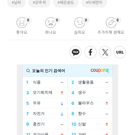
#날씨
#강추위
#체감온도
#미세먼지
0
0
0
0
좋아요
화나요
슬퍼요
추가취재 원해요