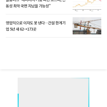
동성 최악 국면 지났을 가능성”
영업익으로 이자도 못 낸다…건설 한계기
업 5년 새 62→173곳