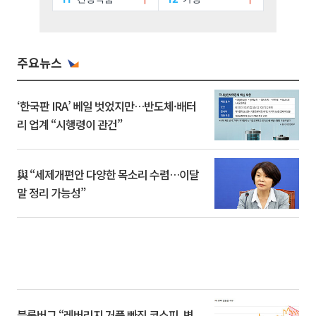
주요뉴스
‘한국판 IRA’ 베일 벗었지만…반도체·배터
리 업계 “시행령이 관건”
與 “세제개편안 다양한 목소리 수렴…이달
말 정리 가능성”
블룸버그 “레버리지 거품 빠진 코스피, 변