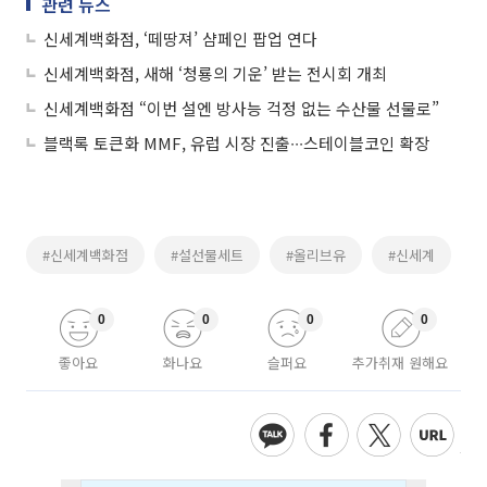
관련 뉴스
신세계백화점, ‘떼땅져’ 샴페인 팝업 연다
신세계백화점, 새해 ‘청룡의 기운’ 받는 전시회 개최
신세계백화점 “이번 설엔 방사능 걱정 없는 수산물 선물로”
블랙록 토큰화 MMF, 유럽 시장 진출∙∙∙스테이블코인 확장
#신세계백화점
#설선물세트
#올리브유
#신세계
0
0
0
0
좋아요
화나요
슬퍼요
추가취재 원해요