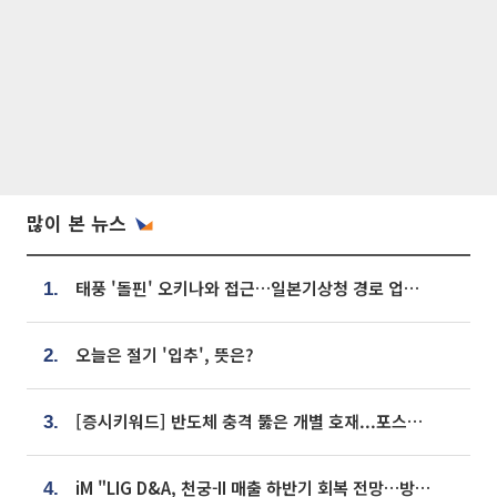
많이 본 뉴스
태풍 '돌핀' 오키나와 접근…일본기상청 경로 업데이트
1.
오늘은 절기 '입추', 뜻은?
2.
[증시키워드] 반도체 충격 뚫은 개별 호재...포스코퓨처엠·에코프로·한화솔루션 '눈길'
3.
iM "LIG D&A, 천궁-II 매출 하반기 회복 전망…방산 톱픽 유지"
4.