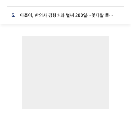
아옳이, 한의사 김형배와 벌써 200일⋯꽃다발 들고 "프러포즈 아냐"
5.