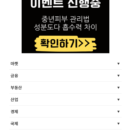
마켓
금융
부동산
산업
경제
국제