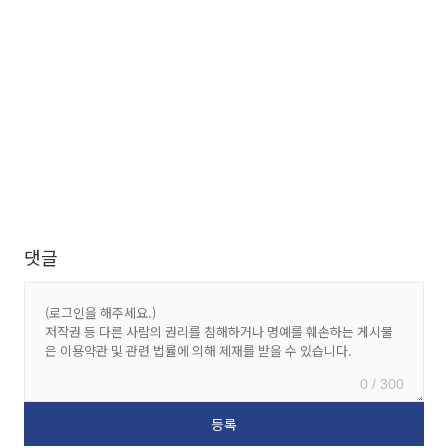
댓글
0 / 300