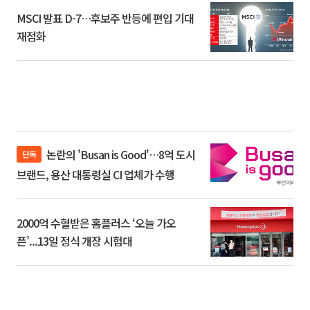
MSCI 발표 D-7…후보주 반등에 편입 기대
재점화
논란의 'Busan is Good'…8억 도시
단독
브랜드, 용산 대통령실 CI 업체가 수행
2000억 수혈받은 홈플러스 ‘오늘 가오
픈’...13일 정식 개장 시험대