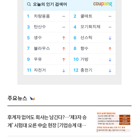
주요뉴스
후계자 없어도 회사는 남긴다?…‘제3자 승
계’ 시험대 오른 中企 현장 [기업승계 대전
환]