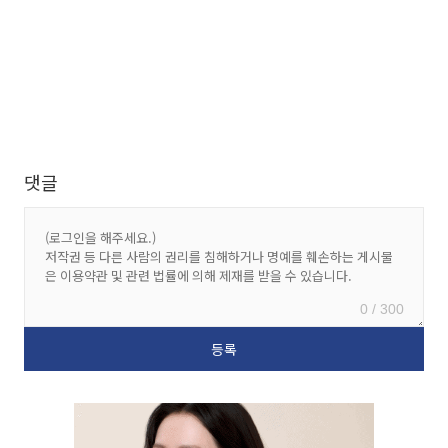
댓글
0 / 300