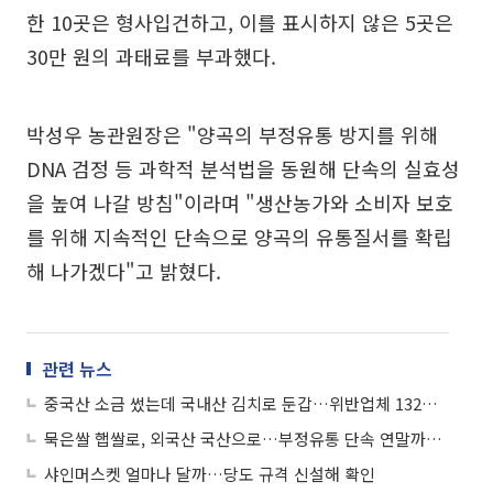
한 10곳은 형사입건하고, 이를 표시하지 않은 5곳은
30만 원의 과태료를 부과했다.
박성우 농관원장은 "양곡의 부정유통 방지를 위해
DNA 검정 등 과학적 분석법을 동원해 단속의 실효성
을 높여 나갈 방침"이라며 "생산농가와 소비자 보호
를 위해 지속적인 단속으로 양곡의 유통질서를 확립
해 나가겠다"고 밝혔다.
관련 뉴스
중국산 소금 썼는데 국내산 김치로 둔갑…위반업체 132곳 적발
묵은쌀 햅쌀로, 외국산 국산으로…부정유통 단속 연말까지 연장
샤인머스켓 얼마나 달까…당도 규격 신설해 확인