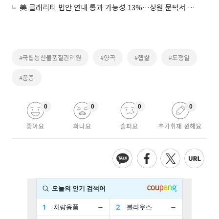
美 클래리티 법안 연내 통과 가능성 13%…상원 문턱서 제동
#국립농산물품질관리원
#양곡
#햅쌀
#도정일
#품종
0
0
0
0
좋아요
화나요
슬퍼요
추가취재 원해요