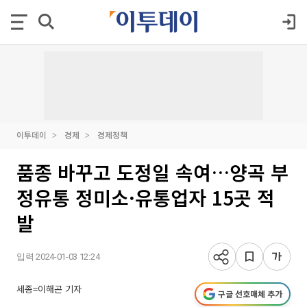
이투데이
경제
경제정책
품종 바꾸고 도정일 속여…양곡 부
정유통 정미소·유통업자 15곳 적
발
입력 2024-01-03 12:24
세종=이해곤 기자
구글 선호매체 추가