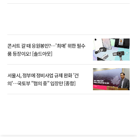
콘서트 갈 때 응원봉만?⋯'최애' 위한 필수
품 등장이오! [솔드아웃]
서울시, 정부에 정비사업 규제 완화 '건
의'⋯국토부 "협의 중" 입장만 [종합]