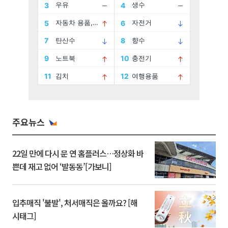
주요뉴스
22일 만에 다시 문 연 홈플러스…정상화 바
쁜데 재고 없어 ‘발동동’[가보니]
입추매직 '불발', 처서매직은 올까요? [해
시태그]