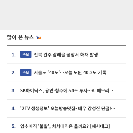
많이 본 뉴스
전북 완주 삼례읍 공장서 화재 발생
속보
1.
서울도 '40도'…오늘 노원 40.2도 기록
속보
2.
SK하이닉스, 용인·청주에 54조 투자…AI 메모리 생산기지 키운다
3.
'2TV 생생정보' 오늘방송맛집- 배우 강성진 단골! 쌀국수ㆍ푸팟퐁 커리 맛집 '블○○○'
4.
입추매직 '불발', 처서매직은 올까요? [해시태그]
5.