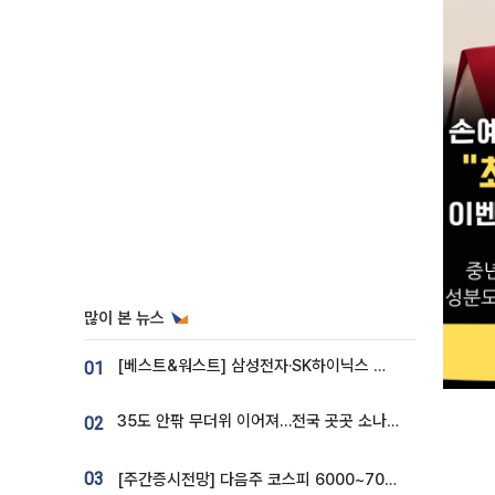
많이 본 뉴스
[베스트&워스트] 삼성전자·SK하이닉스 밀린 한 주…상상인증권은 85% 급등
01
35도 안팎 무더위 이어져…전국 곳곳 소나기 [오늘 날씨]
02
03
[주간증시전망] 다음주 코스피 6000~7000⋯“外人 수급은 정책이 변수”