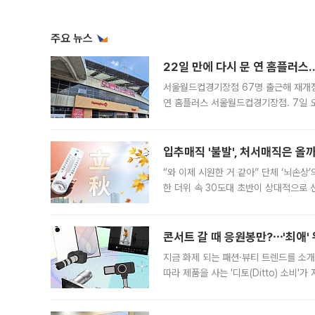
주요 뉴스
22일 만에 다시 문 연 홈플러스
서울월드컵경기장점 67명 출근해 재개점 
연 홈플러스 서울월드컵경기장점. 7일 
우유, 과일 같은 신선식품이 차근차근 자
입추매직 '불발', 처서매직은 올
“와 이제 시원한 거 같아” 단체 ‘뇌손상
한 더위 속 30도대 초반이 상대적으로
지역에 있었습니다. 7월 말에는 서풍과
콘서트 갈 때 응원봉만?⋯'최애'
지금 화제 되는 패션·뷰티 트렌드를 소개
따라 제품을 사는 '디토(Ditto) 소비
어디일까요? 아이돌 콘서트 시작을 기다