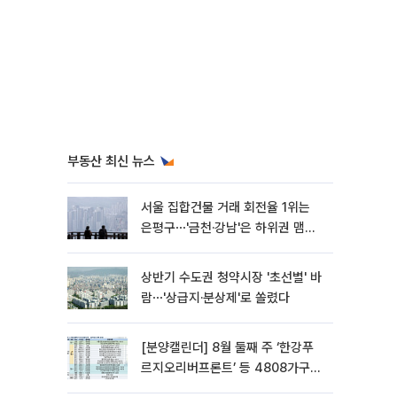
부동산 최신 뉴스
서울 집합건물 거래 회전율 1위는
은평구⋯'금천·강남'은 하위권 맴돌
아
상반기 수도권 청약시장 '초선별' 바
람⋯'상급지·분상제'로 쏠렸다
[분양캘린더] 8월 둘째 주 ‘한강푸
르지오리버프론트’ 등 4808가구
분양