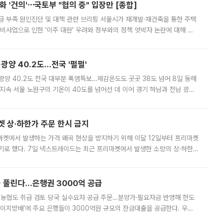
 '건의'⋯국토부 "협의 중" 입장만 [종합]
급 부족 원인진단 및 대책 관련 브리핑 서울시가 재개발·재건축을 통한 주택
비사업으로 인한 '이주 대란' 우려와 정부와의 정책 엇박자 논란에 대해 정
실장은 2031년까지 31만 가구 착공 목표에 차질이 없다는 입장이나,
·광양 40.2도…전국 '펄펄'
·광양 40.2도 전국 대부분 폭염특보…체감온도도 곳곳 38도 넘어 8일 동해
지속 서울 노원구의 기온이 40도를 넘어선 데 이어 경기 하남과 전남 광양
. 전국 대부분 지역에 폭염특보가 내려진 가운데 곳곳에서 39~40도 안팎
켓 상·하한가 주문 한시 금지
마켓에서 발생하는 가격 왜곡 현상을 방지하기 위해 이달 12일부터 프리마켓
기로 했다. 7일 넥스트레이드는 최근 프리마켓에서 발생한 소량의 상·하한
, 주문 오류로 인한 가격 급등락을 최소화하기 위한 비상 대응방안을 발표
 풀린다…은행권 3000억 공급
리·농협도 취급 검토 당국 실수요자 공급 주문…분양가·필요자금 반영해 한도
에이치방배’에 주요 은행들이 3000억원 규모의 잔금대출을 공급한다. 우리
하고 있어 향후 공급 규모가 늘어날 전망이다. 7일 금융권에 따르면 KB국