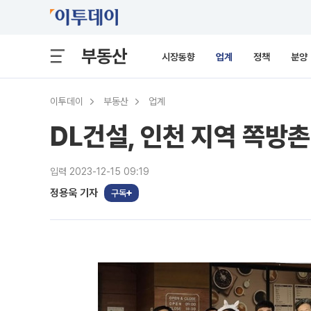
부동산
시장동향
업계
정책
분양
이투데이
부동산
업계
DL건설, 인천 지역 쪽방
입력 2023-12-15 09:19
정용욱 기자
구독