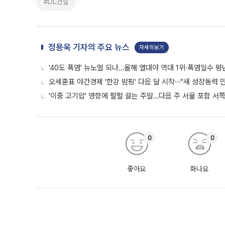
#DL건설
정용욱 기자의 주요 뉴스
자세히보기
'40도 폭염' 뉴노멀 되나…올해 열대야 역대 1위·폭염일수 평
오세훈표 야간경제 '한강 밤핑' 다음 달 시작⋯"새 성장동력 만
'이중 고기압' 영향에 펄펄 끓는 주말…다음 주 서울 포함 서
0
0
좋아요
화나요