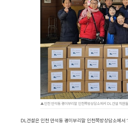
▲인천 만석동 괭이부리말 인천쪽방상담소에서 DL건설 직원들이
DL건설은 인천 만석동 괭이부리말 인천쪽방상담소에서 ‘사