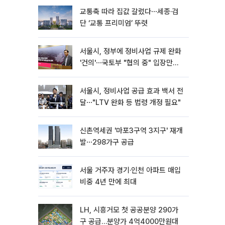
교통축 따라 집값 갈렸다⋯세종·검
단 ‘교통 프리미엄’ 뚜렷
서울시, 정부에 정비사업 규제 완화
'건의'⋯국토부 "협의 중" 입장만
[종합]
서울시, 정비사업 공급 효과 백서 전
달⋯"LTV 완화 등 법령 개정 필요"
신촌역세권 '마포3구역 3지구' 재개
발⋯298가구 공급
서울 거주자 경기·인천 아파트 매입
비중 4년 만에 최대
LH, 시흥거모 첫 공공분양 290가
구 공급…분양가 4억4000만원대