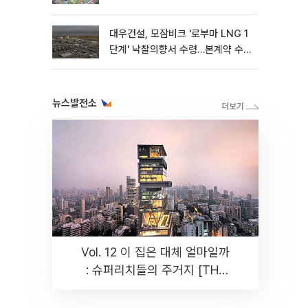
대우건설, 모잠비크 '로부마 LNG 1
단계' 낙찰의향서 수령…본계약 수
주 ‘청신호'
뉴스발전소
Vol. 12 이 집은 대체 얼마일까
: 슈퍼리치들의 주거지 [THE
RARE]