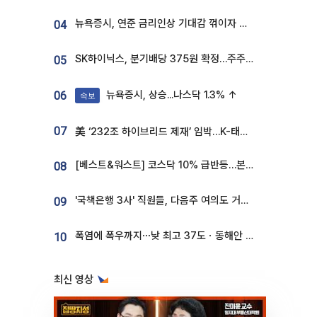
뉴욕증시, 연준 금리인상 기대감 꺾이자 상승...S&P500 사상 최고치 [종합]
04
SK하이닉스, 분기배당 375원 확정…주주환원책 9월로 앞당겨 발표
05
뉴욕증시, 상승...나스닥 1.3% ↑
06
속보
07
美 ‘232조 하이브리드 제재’ 임박…K-태양광, 불확실성 털고 날개 다나
[베스트&워스트] 코스닥 10% 급반등…본느, 최대주주 변경 기대에 270% 폭등
08
'국책은행 3사' 직원들, 다음주 여의도 거리 나서는 까닭은
09
폭염에 폭우까지⋯낮 최고 37도ㆍ동해안 강한 비 [날씨]
10
최신 영상