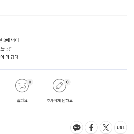
년 3배 넘어
들 것"
쪽이 더 덥다
0
0
슬퍼요
추가취재 원해요