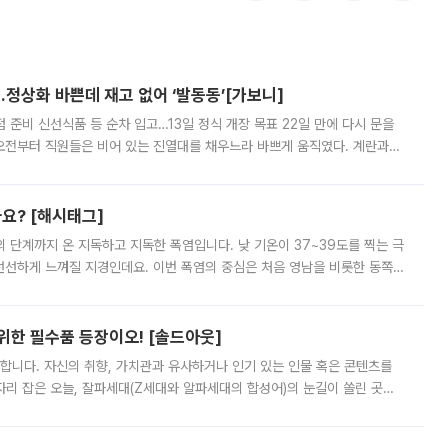
…정상화 바쁜데 재고 없어 ‘발동동’[가보니]
준비 신선식품 등 순차 입고…13일 정식 개장 목표 22일 만에 다시 문을
오전부터 직원들은 비어 있는 진열대를 채우느라 바쁘게 움직였다. 계란과
리를 잡기 시작했지만, 매장 곳곳엔 여전히 텅 빈 매대가 먼저 눈에 들어왔
까요? [해시태그]
’의 단계까지 온 지독하고 지독한 폭염입니다. 낮 기온이 37~39도를 찍는 극
 선선하게 느껴질 지경인데요. 이번 폭염의 중심은 처음 영남을 비롯한 동쪽
 북서풍이 산맥을 넘어 영남 쪽으로 내려오면서 뜨겁고 건조해졌는데요.
 위한 필수품 등장이오! [솔드아웃]
합니다. 자신의 취향, 가치관과 유사하거나 인기 있는 인물 혹은 콘텐츠를
'가 자리 잡은 오늘, 잘파세대(Z세대와 알파세대의 합성어)의 눈길이 쏠린 곳은
리는 공연장. 응원봉만큼이나 눈에 띄는 게 있습니다. 공연이 시작되기