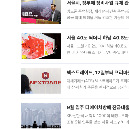
서울시, 정부에 정비사업 규제 완화
명노준 주택실장, 재개발·재건축 주택공
공급 확대 방침을 거듭 강조한 가운데 정
면 반박하고 나섰다. 명노준 서울시 주택
서울 40도 찍더니 하남 40.8도
서울ㆍ노원 40.2도 이어 하남 40.8도
안 비 시작·내륙 소나기…무더위·열대야 
에서도 40도를 웃도는 기온이 관측됐다
의 극심한
넥스트레이드, 12일부터 프리마
대체거래소(ATS) 넥스트레이드가 프리
내 상·하한가 주문을 한시적으로 금지하
가 체결 사례와 관련해 설명자료를 내고
9월 입주 디에이치방배 잔금대출
KB·신한·하나 각각 1000억 배정…우
조정 9월 입주를 앞둔 서울 서초구 ‘디
은행과 NH농협은행도 대출 취급을 검토