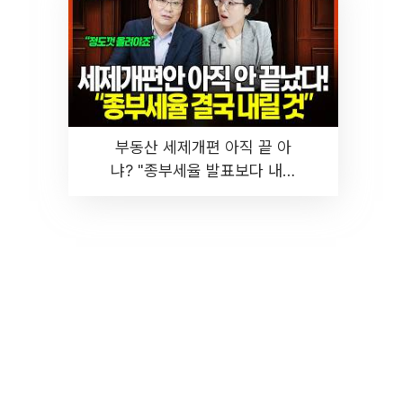
부동산 세제개편 아직 끝 아
냐? "종부세율 발표보다 내릴
것" 장기거주·양도세 전망 I 집
땅지성 I 김인만, 진미윤