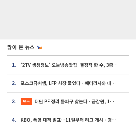
많이 본 뉴스
'2TV 생생정보' 오늘방송맛집- 결정적 한 수, 3종 메밀면! 메밀 소바 맛집 '의○○○○'
1.
포스코퓨처엠, LFP 시장 뚫었다…배터리사와 대규모 장기 공급 합의
2.
더딘 PF 정리 돌파구 찾는다…금감원, 1년 반 만에 매각설명회 재개
단독
3.
KBO, 폭염 대책 발표⋯11일부터 리그 개시ㆍ경기 오후 7시 시작
4.