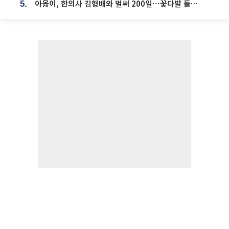
아옳이, 한의사 김형배와 벌써 200일⋯꽃다발 들고 "프러포즈 아냐"
5.