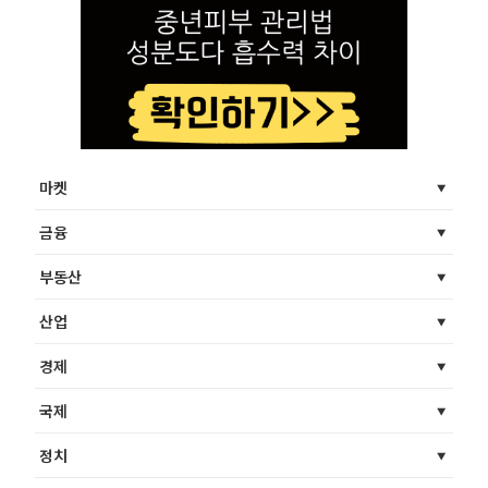
마켓
금융
부동산
산업
경제
국제
정치