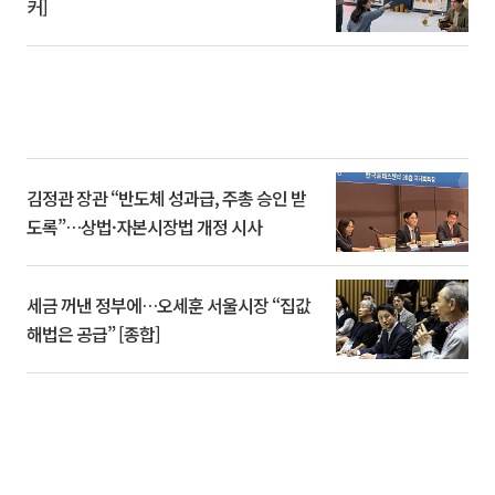
커]
김정관 장관 “반도체 성과급, 주총 승인 받
도록”…상법·자본시장법 개정 시사
세금 꺼낸 정부에…오세훈 서울시장 “집값
해법은 공급” [종합]