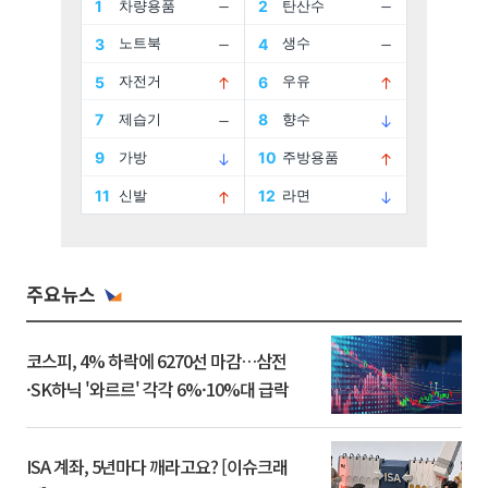
주요뉴스
코스피, 4% 하락에 6270선 마감…삼전
·SK하닉 '와르르' 각각 6%·10%대 급락
ISA 계좌, 5년마다 깨라고요? [이슈크래