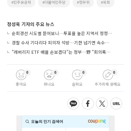
#민주유공자
#더불어민주당
#정무위
#국회
정성욱 기자의 주요 뉴스
순회경선 시도별 뜯어보니…투표율 높은 지역서 정청래 강세
경찰 수사 기다리다 피의자 석방…기한 넘기면 속수무책
"레버리지 ETF 배율 손보겠다"는 정부…野 "회의록부터 내놔야"
0
0
0
0
좋아요
화나요
슬퍼요
추가취재 원해요