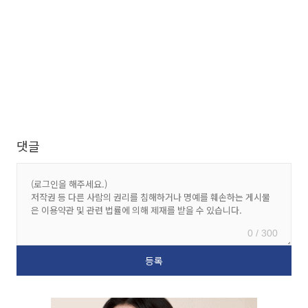
댓글
0 / 300