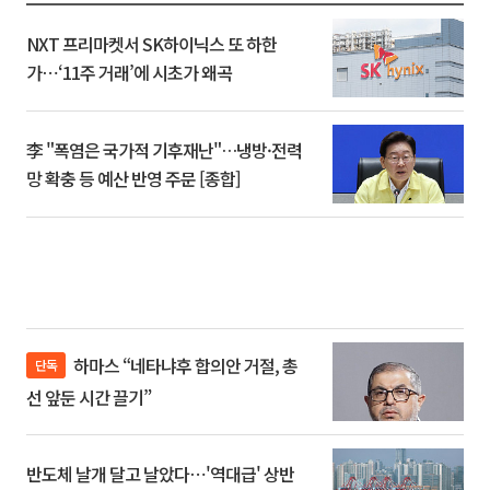
NXT 프리마켓서 SK하이닉스 또 하한
가⋯‘11주 거래’에 시초가 왜곡
李 "폭염은 국가적 기후재난"…냉방·전력
망 확충 등 예산 반영 주문 [종합]
하마스 “네타냐후 합의안 거절, 총
단독
선 앞둔 시간 끌기”
반도체 날개 달고 날았다⋯'역대급' 상반