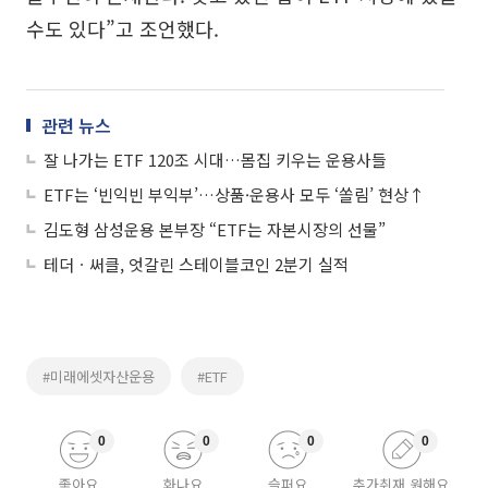
수도 있다”고 조언했다.
관련 뉴스
잘 나가는 ETF 120조 시대…몸집 키우는 운용사들
ETF는 ‘빈익빈 부익부’…상품·운용사 모두 ‘쏠림’ 현상↑
김도형 삼성운용 본부장 “ETF는 자본시장의 선물”
테더ㆍ써클, 엇갈린 스테이블코인 2분기 실적
#미래에셋자산운용
#ETF
0
0
0
0
좋아요
화나요
슬퍼요
추가취재 원해요