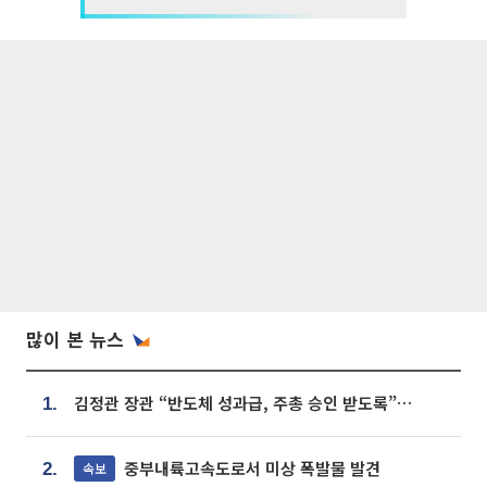
많이 본 뉴스
김정관 장관 “반도체 성과급, 주총 승인 받도록”…상법·자본시장법 개정 시사
1.
중부내륙고속도로서 미상 폭발물 발견
속보
2.