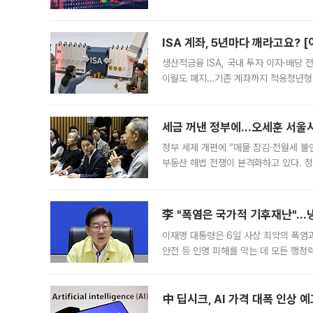
1.81% 내린 6478.75에 출발한 코
다. 이날 오전
ISA 계좌, 5년마다 깨라고요? 
생산적금융 ISA, 국내 투자 이자·배당
이월도 폐지…기존 계좌까지 적용청년형 
는 5년마다 계좌를 해지하라는 건가요?”
편을
세금 꺼낸 정부에…오세훈 서울시장
정부 세제 개편에 “매물 잠김·전월세 불
부동산 해법 전쟁이 본격화하고 있다. 
드를 꺼내자 서울시는 전·월세 부담만 
李 "폭염은 국가적 기후재난"…냉
이재명 대통령은 6일 사상 최악의 폭염
안전 등 인명 피해를 막는 데 모든 행
인프라 확충 계획을 내년도 예산안에 반
中 딥시크, AI 가격 대폭 인상 