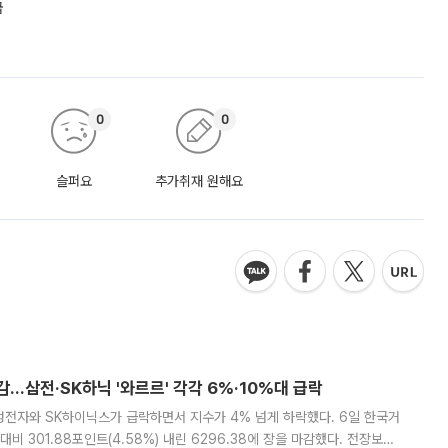
급
0
0
슬퍼요
추가취재 원해요
감…삼전·SK하닉 '와르르' 각각 6%·10%대 급락
삼성전자와 SK하이닉스가 급락하면서 지수가 4% 넘게 하락했다. 6일 한국거
비 301.88포인트(4.58%) 내린 6296.38에 장을 마감했다. 전장보다