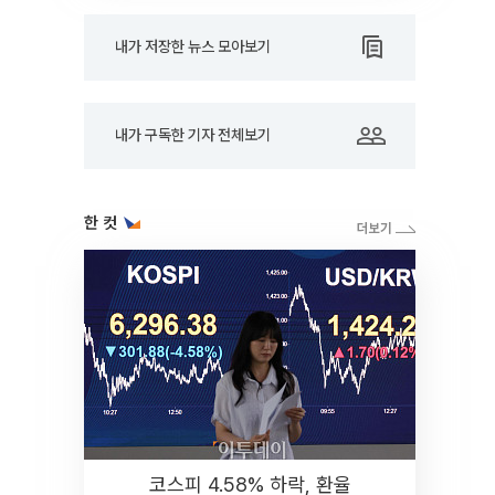
내가 저장한 뉴스 모아보기
내가 구독한 기자 전체보기
한 컷
코스피 4.58% 하락, 환율