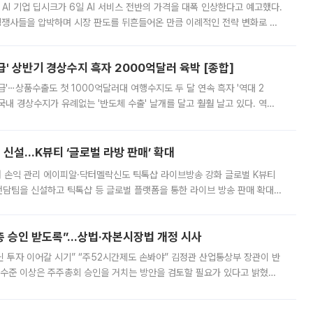
 AI 기업 딥시크가 6일 AI 서비스 전반의 가격을 대폭 인상한다고 예고했다.
 경쟁사들을 압박하며 시장 판도를 뒤흔들어온 만큼 이례적인 전략 변화로 평
 이날 공지를 통해 구체적인 인상 폭은 공개하지 않았지만 상당한 수
' 상반기 경상수지 흑자 2000억달러 육박 [종합]
급'⋯상품수출도 첫 1000억달러대 여행수지도 두 달 연속 흑자 '역대 2
국내 경상수지가 유례없는 '반도체 수출' 날개를 달고 훨훨 날고 있다. 역대
경상수지 뿐 아니라 상반기 경상수지 흑자도 2000억달러에 근접하며 사상 최
신설…K뷰티 ‘글로벌 라방 판매’ 확대
터 손익 관리 에이피알·닥터멜락신도 틱톡샵 라이브방송 강화 글로벌 K뷰티
담팀을 신설하고 틱톡샵 등 글로벌 플랫폼을 통한 라이브 방송 판매 확대에
급하는 데서 한발 더 나아가 방송 기획과 상품 구성, 출연자 섭외, 손익
주총 승인 받도록”…상법·자본시장법 개정 시사
닌 투자 이어갈 시기” “주52시간제도 손봐야” 김정관 산업통상부 장관이 반
 수준 이상은 주주총회 승인을 거치는 방안을 검토할 필요가 있다고 밝혔다.
배구조와 주주권 강화 논의가 이어지는 가운데, 핵심 연구인력에 대한