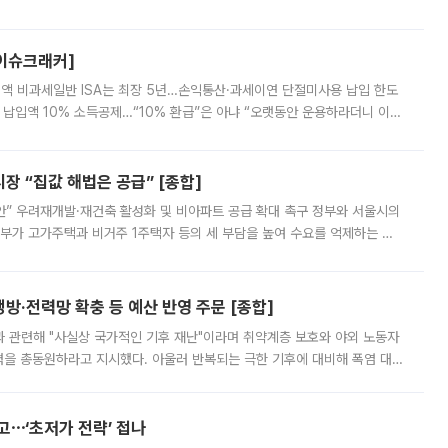
스피는 장중 한때 6550.94까지 오르기도 했으나 6238.32까지 밀리기도 했
[이슈크래커]
 전액 비과세일반 ISA는 최장 5년…손익통산·과세이연 단절미사용 납입 한도
납입액 10% 소득공제…“10% 환급”은 아냐 “오랫동안 운용하라더니 이제
 ‘만능 절세 통장’으로 불리는 개인종합자산관리계좌(ISA)가 두 갈래로 개
 “집값 해법은 공급” [종합]
안” 우려재개발·재건축 활성화 및 비아파트 공급 확대 촉구 정부와 서울시의
정부가 고가주택과 비거주 1주택자 등의 세 부담을 높여 수요를 억제하는 카
키울 것이라며 세금이 아닌 공급이 근본적인 처방이라고 전면 반박했다.
방·전력망 확충 등 예산 반영 주문 [종합]
과 관련해 "사실상 국가적인 기후 재난"이라며 취약계층 보호와 야외 노동자
정력을 총동원하라고 지시했다. 아울러 반복되는 극한 기후에 대비해 폭염 대응
영하는 방안도 검토하라고 주문했다. 이 대통령은 이날 폭염·가뭄 대
예고⋯‘초저가 전략’ 접나