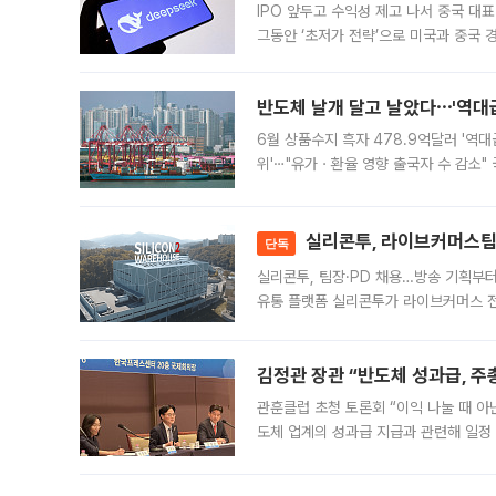
IPO 앞두고 수익성 제고 나서 중국 대표
그동안 ‘초저가 전략’으로 미국과 중국
가된다. 블룸버그통신에 따르면 딥시크는
반도체 날개 달고 날았다⋯'역대급
6월 상품수지 흑자 478.9억달러 '역대
위'⋯"유가ㆍ환율 영향 출국자 수 감소" 
급 수출 호조가 매달 이어지면서 6월 
대 기
실리콘투, 라이브커머스팀 
단독
실리콘투, 팀장·PD 채용…방송 기획부
유통 플랫폼 실리콘투가 라이브커머스 전
나섰다. 국내 화장품을 해외 유통망에 공
김정관 장관 “반도체 성과급, 
관훈클럽 초청 토론회 “이익 나눌 때 아
도체 업계의 성과급 지급과 관련해 일정
최근 상법·자본시장법 개정으로 기업 지