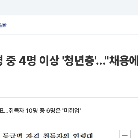
일반
중 4명 이상 '청년층'…"채용에
…취득자 10명 중 6명은 '미취업'