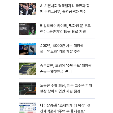
AI 기본사회·평생일자리 국민과 함
께 논의…정부, 숙의공론화 착수
메밀막국수·카이막, 백화점 문 두드
린다…농촌기업 15곳 판로 지원
400년, 4000년 사는 해양생
물⋯'역노화' 기술 개발 추진
중부발전, 보령에 '주민주도' 태양광
준공⋯'햇빛연금' 튼다
노동진 수협 회장, 제주 고수온 피해
현장 찾아 어업인 지원 점검
나라살림硏 "조세체계 더 복잡…생
산세액공제·1주택 우대 재검토"