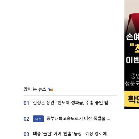
많이 본 뉴스
김정관 장관 “반도체 성과급, 주총 승인 받도록”…상법·자본시장법 개정 시사
01
중부내륙고속도로서 미상 폭발물 발견
02
속보
태풍 '돌핀' 이어 '찬홈' 등장…예상 경로에 한국 '한숨'
03