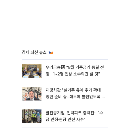
경제 최신 뉴스
우리금융硏 "8월 기준금리 동결 전
망⋯1~2명 인상 소수의견 낼 것"
재경차관 "실거주 유예 추가 확대
방안 준비 중...매도에 불편없도록 노
력"
발전공기업, 전력피크 총력전⋯"수
급 안정·현장 안전 사수"