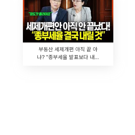
부동산 세제개편 아직 끝 아
냐? "종부세율 발표보다 내릴
것" 장기거주·양도세 전망 I 집
땅지성 I 김인만, 진미윤