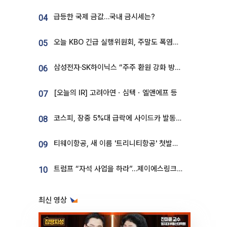
급등한 국제 금값…국내 금시세는?
04
오늘 KBO 긴급 실행위원회, 주말도 폭염취소 될까
05
삼성전자·SK하이닉스 “주주 환원 강화 방안 마련”
06
[오늘의 IR] 고려아연ㆍ심텍ㆍ엘앤에프 등
07
코스피, 장중 5%대 급락에 사이드카 발동…삼성·SK 동반 폭락
08
티웨이항공, 새 이름 '트리니티항공' 첫발…SSC 전략 본격화
09
트럼프 “자석 사업을 하라”…제이에스링크, 비중국 영구자석 공급망 구축 속도
10
최신 영상