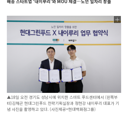
배송 스타트업 ‘내이루리’와 MOU 체결…노인 일자리 창출
▲18일 오전 경기도 성남시에 위치한 스마트 푸드센터에서 (왼쪽부
터)김해곤 현대그린푸드 전략기획실장과 정현강 내이루리 대표가 기
념 사진을 촬영하고 있다. (사진제공=현대백화점그룹)