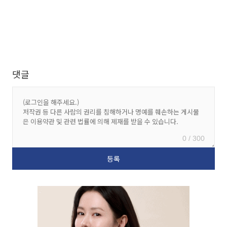
댓글
0 / 300