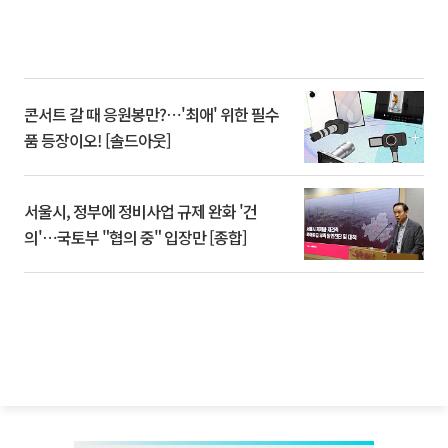
콘서트 갈 때 응원봉만?⋯'최애' 위한 필수
품 등장이오! [솔드아웃]
서울시, 정부에 정비사업 규제 완화 '건
의'⋯국토부 "협의 중" 입장만 [종합]