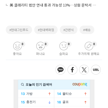
美 클래리티 법안 연내 통과 가능성 13%…상원 문턱서 제동
#현대그린푸드
#현대백화점
#간편식
#배송
0
0
0
0
좋아요
화나요
슬퍼요
추가취재 원해요