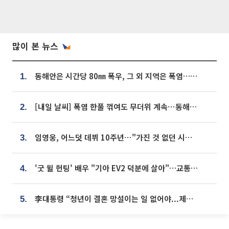
많이 본 뉴스
동해안은 시간당 80㎜ 폭우, 그 외 지역은 폭염…‘극과 극 날씨’
1.
[내일 날씨] 폭염 한풀 꺾여도 무더위 계속⋯동해안 이틀 연속 비
2.
임영웅, 어느덧 데뷔 10주년⋯"가진 것 없던 시절, 내 앞엔 20명의 팬뿐"
3.
'굿 윌 헌팅' 배우 "기아 EV2 덕분에 살아"…교통사고 후 안전성 극찬
4.
李대통령 “청년이 결혼 망설이는 일 없어야...제도상 불이익 조사”
5.