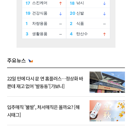
주요뉴스
22일 만에 다시 문 연 홈플러스…정상화 바
쁜데 재고 없어 ‘발동동’[가보니]
입추매직 '불발', 처서매직은 올까요? [해
시태그]