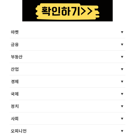
마켓
금융
부동산
산업
경제
국제
정치
사회
오피니언