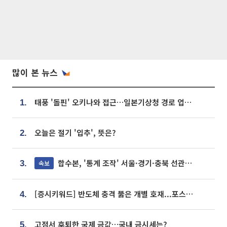
많이 본 뉴스
태풍 '돌핀' 오키나와 접근…일본기상청 경로 업데이트
1.
오늘은 절기 '입추', 뜻은?
2.
합수본, '통계 조작' 서울·경기·충북 선관위 등 추가 압수수색
속보
3.
[증시키워드] 반도체 충격 뚫은 개별 호재...포스코퓨처엠·에코프로·한화솔루션 '눈길'
4.
고점서 후퇴한 국제 금값…국내 금시세는?
5.