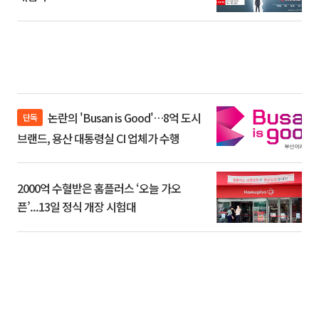
논란의 'Busan is Good'…8억 도시
단독
브랜드, 용산 대통령실 CI 업체가 수행
2000억 수혈받은 홈플러스 ‘오늘 가오
픈’...13일 정식 개장 시험대