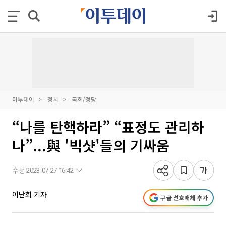
이투데이
정치
국회/정당
“나를 탄핵하라” “표정도 관리하
나”...與 '빅샷'들의 기싸움
수정 2023-07-27 16:42
이난희 기자
구글 선호매체 추가