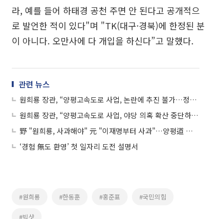
라, 예를 들어 하태경 공천 주면 안 된다고 공개적으
로 발언한 적이 있다"며 "TK(대구·경북)에 한정된 분
이 아니다. 오만사에 다 개입을 하신다”고 말했다.
관련 뉴스
원희룡 장관, “양평고속도로 사업, 논란에 추진 불가…정쟁 속히 끝나야”
원희룡 장관, “양평고속도로 사업, 야당 의혹 확산 중단하면 오늘이라도 정상 추진”
野 "원희룡, 사과해야" 元 "이재명부터 사과"…양평道 정면충돌
‘경험 無도 환영’ 첫 일자리 도전 설명서
#원희룡
#한동훈
#홍준표
#국민의힘
#빅샷