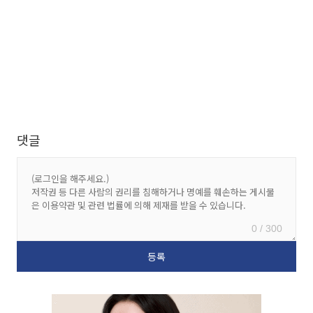
댓글
0 / 300