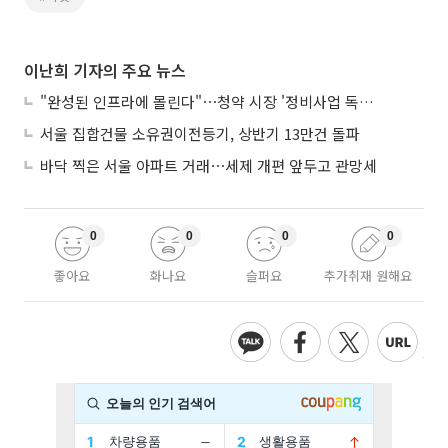
이난희 기자의 주요 뉴스
"완성된 인프라에 몰린다"⋯청약 시장 '정비사업 독주' 42배 격차
서울 집합건물 소유권이전등기, 상반기 13만건 돌파
바닥 찍은 서울 아파트 거래⋯세제 개편 앞두고 관망세
0
0
0
0
좋아요
화나요
슬퍼요
추가취재 원해요