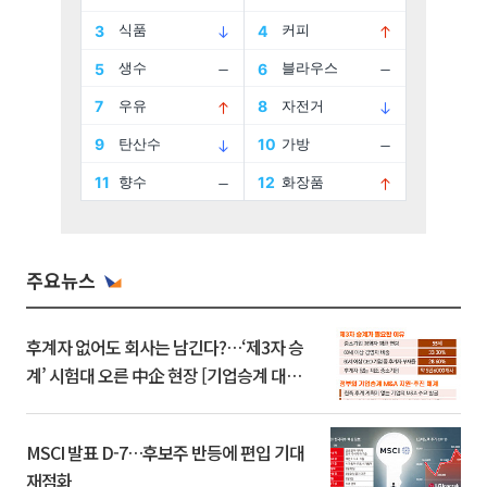
주요뉴스
후계자 없어도 회사는 남긴다?…‘제3자 승
계’ 시험대 오른 中企 현장 [기업승계 대전
환]
MSCI 발표 D-7…후보주 반등에 편입 기대
재점화