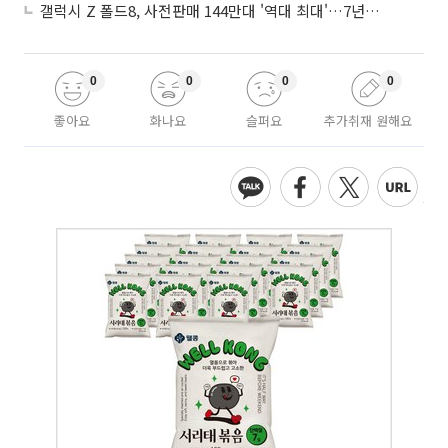
갤럭시 Z 폴드8, 사전판매 144만대 '역대 최대'…7년만에 갤노트10 기록 넘어
0
0
0
0
좋아요
화나요
슬퍼요
추가취재 원해요