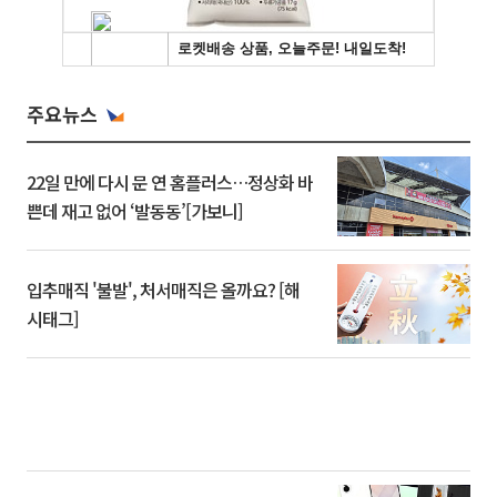
주요뉴스
22일 만에 다시 문 연 홈플러스…정상화 바
쁜데 재고 없어 ‘발동동’[가보니]
입추매직 '불발', 처서매직은 올까요? [해
시태그]