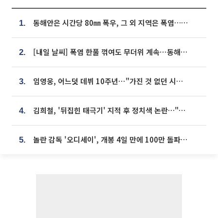
동해안은 시간당 80㎜ 폭우, 그 외 지역은 폭염…‘극과 극 날씨’
1.
[내일 날씨] 폭염 한풀 꺾여도 무더위 계속⋯동해안 이틀 연속 비
2.
임영웅, 어느덧 데뷔 10주년⋯"가진 것 없던 시절, 내 앞엔 20명의 팬뿐"
3.
김희철, '뒤집힌 태극기' 지적 후 정치색 논란…"좌우 떠나 우리나라 국기"
4.
놀란 감독 '오디세이', 개봉 4일 만에 100만 돌파⋯'왕사남' 보다 빠르다
5.