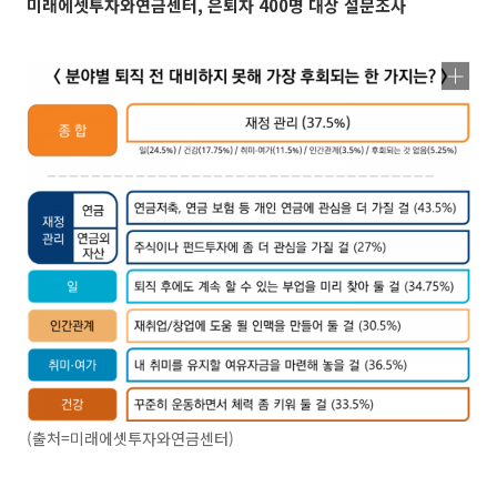
미래에셋투자와연금센터, 은퇴자 400명 대상 설문조사
(출처=미래에셋투자와연금센터)