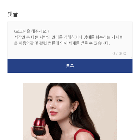
댓글
0 / 300