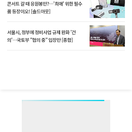
콘서트 갈 때 응원봉만?⋯'최애' 위한 필수
품 등장이오! [솔드아웃]
서울시, 정부에 정비사업 규제 완화 '건
의'⋯국토부 "협의 중" 입장만 [종합]