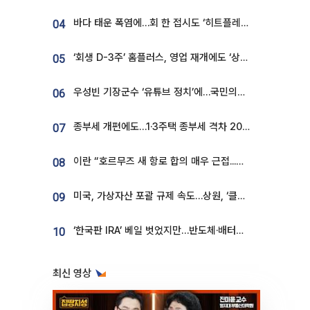
바다 태운 폭염에…회 한 접시도 ‘히트플레이션’
04
‘회생 D-3주’ 홈플러스, 영업 재개에도 ‘상품 공급망’ 복구가 생존 관건
05
우성빈 기장군수 ‘유튜브 정치’에…국민의힘 군의원들 집단 반발
06
종부세 개편에도…1·3주택 종부세 격차 2028년부터 확대
07
이란 “호르무즈 새 항로 합의 매우 근접...미국 배상 먼저”
08
미국, 가상자산 포괄 규제 속도…상원, ‘클래리티법’ 9월 절차투표 추진
09
‘한국판 IRA’ 베일 벗었지만…반도체·배터리 업계 “시행령이 관건”
10
최신 영상