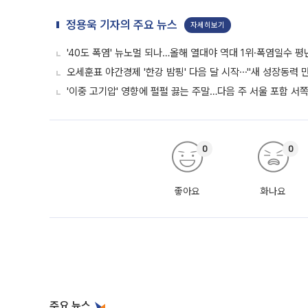
정용욱 기자의 주요 뉴스
자세히보기
'40도 폭염' 뉴노멀 되나…올해 열대야 역대 1위·폭염일수 평
오세훈표 야간경제 '한강 밤핑' 다음 달 시작⋯"새 성장동력 만
'이중 고기압' 영향에 펄펄 끓는 주말…다음 주 서울 포함 서
0
0
좋아요
화나요
주요 뉴스