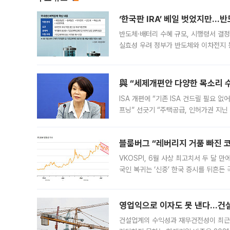
‘한국판 IRA’ 베일 벗었지만…
반도체·배터리 수혜 규모, 시행령서 결정
실효성 우려 정부가 반도체와 이차전지 
법(IRA)’으로 불리는 국내생산세액공제
與 “세제개편안 다양한 목소리 
ISA 개편에 “기존 ISA 건드릴 필요 
프닝” 선긋기 “주택공급, 인허가권 지닌
견을 수렴해 당정과 개편안에 대한 조율
블룸버그 “레버리지 거품 빠진 코
VKOSPI, 6월 사상 최고치서 두 달
국인 복귀는 ‘신중’ 한국 증시를 뒤흔
했다. 대규모 반대매매로 레버리지 투자
영업익으로 이자도 못 낸다…건설 
건설업계의 수익성과 재무건전성이 최근