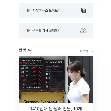
내가 저장한 뉴스 모아보기
내가 구독한 기자 전체보기
한 컷
1410원대 원·달러 환율, 10개