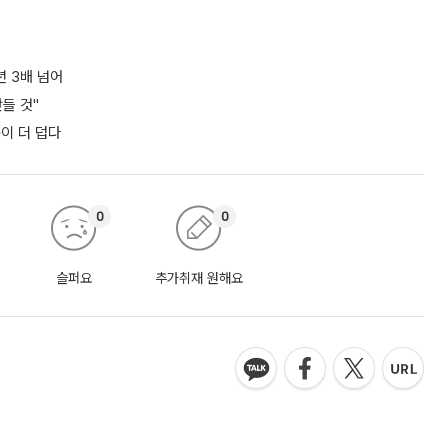
년 3배 넘어
들 것"
쪽이 더 덥다
0
0
슬퍼요
추가취재 원해요