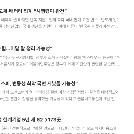
반도체·배터리 업계 “시행령이 관건”
 배터리 셀 빠지면 반쪽 지원…업계 촉각 국내 판매 요건 변수…반도체 업계
등 첨단산업의 국내 생산을 지원하기 위해 이른바 ‘한국판 인플레이션 감축
를 신설했지만, 업계에서는 세부 지원 대상에 따라 정책 효과가 크게 달라
수렴…이달 말 정리 가능성”
없어” “주가누르기방지법, 정부가 조정 가닥잡아” 황희 ‘버스하우스’ 논란에 “해
 서울시가 중요해” 더불어민주당은 정부의 세제 개편안과 관련한 당 안팎 의
에 나서겠다고 예고했다. 민주당은 8월 말 당정 조율을 거친 개편안이
스피, 변동성 최악 국면 지났을 가능성”
 만에 최저 모건스탠리 “디레버리징 절반 이상 진행” 저평가·실적은 매력적…외
든 극심한 혼란이 정점을 통과했을 가능성이 있다고 블룸버그통신이 9일 진단
가 상당 부분 정리된 데다 금융당국의 규제 강화로 고위험 상품 거래도 급감
한계기업 5년 새 62→173곳
 5년간 전반적으로 악화한 것으로 나타났다. 영업이익으로 이자비용조차