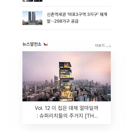
신촌역세권 '마포3구역 3지구' 재개
발⋯298가구 공급
뉴스발전소
Vol. 12 이 집은 대체 얼마일까
: 슈퍼리치들의 주거지 [THE
RARE]