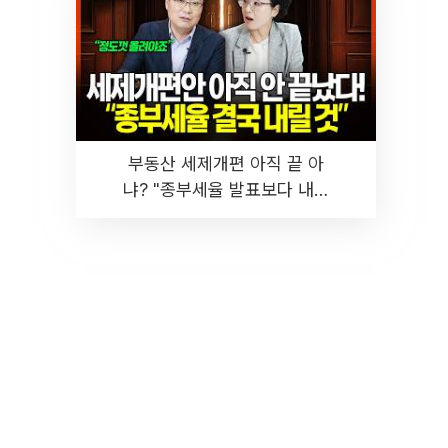
부동산 세제개편 아직 끝 아
냐? "종부세율 발표보다 내릴
것" 장기거주·양도세 전망 I 집
땅지성 I 김인만, 진미윤