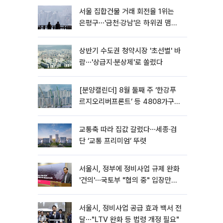
서울 집합건물 거래 회전율 1위는
은평구⋯'금천·강남'은 하위권 맴돌
아
상반기 수도권 청약시장 '초선별' 바
람⋯'상급지·분상제'로 쏠렸다
[분양캘린더] 8월 둘째 주 ‘한강푸
르지오리버프론트’ 등 4808가구
분양
교통축 따라 집값 갈렸다⋯세종·검
단 ‘교통 프리미엄’ 뚜렷
서울시, 정부에 정비사업 규제 완화
'건의'⋯국토부 "협의 중" 입장만
[종합]
서울시, 정비사업 공급 효과 백서 전
달⋯"LTV 완화 등 법령 개정 필요"