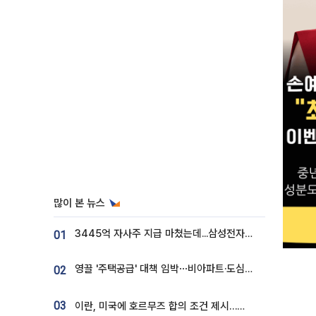
많이 본 뉴스
3445억 자사주 지급 마쳤는데...삼성전자 DX노조, 뒤늦은 '떼쓰기 집회'
01
영끌 '주택공급' 대책 임박⋯비아파트·도심복합까지 총동원
02
03
이란, 미국에 호르무즈 합의 조건 제시…美 “경기 아직 안 끝나” [종합]