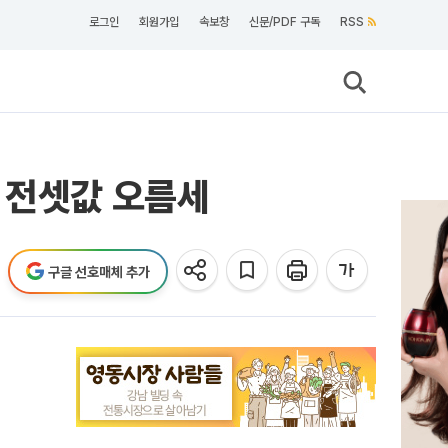
로그인
회원가입
속보창
신문/PDF 구독
RSS
 전셋값 오름세
구글 선호매체 추가