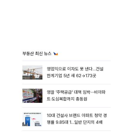
부동산 최신 뉴스
영업익으로 이자도 못 낸다…건설
한계기업 5년 새 62→173곳
영끌 '주택공급' 대책 임박⋯비아파
트·도심복합까지 총동원
10대 건설사 브랜드 아파트 청약 경
쟁률 9.85대 1…일반 단지의 4배