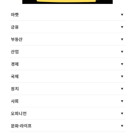
마켓
금융
부동산
산업
경제
국제
정치
사회
오피니언
문화·라이프