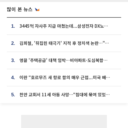
많이 본 뉴스
3445억 자사주 지급 마쳤는데...삼성전자 DX노조, 뒤늦은 '떼쓰기 집회'
1.
김희철, '뒤집힌 태극기' 지적 후 정치색 논란…"좌우 떠나 우리나라 국기"
2.
영끌 '주택공급' 대책 임박⋯비아파트·도심복합까지 총동원
3.
이란 “호르무즈 새 항로 합의 매우 근접...미국 배상 먼저”
4.
천안 교회서 11세 아동 사망…“침대에 묶여 있었다” 진술 확보
5.