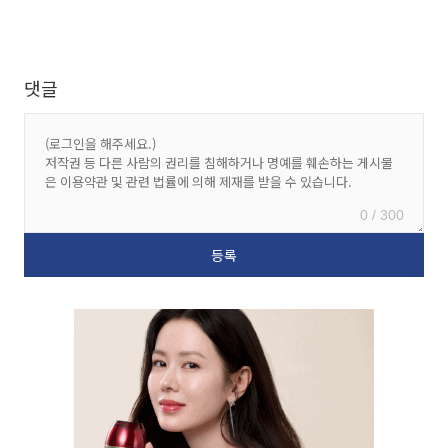
댓글
0 / 300