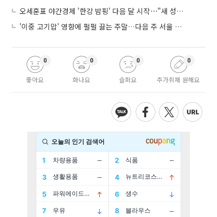
오세훈표 야간경제 '한강 밤핑' 다음 달 시작⋯"새 성장동력 만들 것"
'이중 고기압' 영향에 펄펄 끓는 주말…다음 주 서울 포함 서쪽이 더 덥다
0
0
0
0
좋아요
화나요
슬퍼요
추가취재 원해요