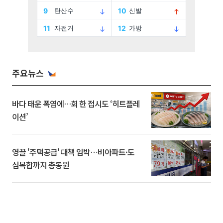
주요뉴스
바다 태운 폭염에…회 한 접시도 ‘히트플레
이션’
영끌 '주택공급' 대책 임박⋯비아파트·도
심복합까지 총동원