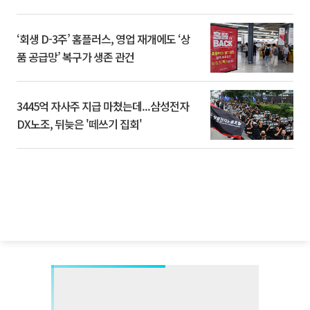
‘회생 D-3주’ 홈플러스, 영업 재개에도 ‘상
품 공급망’ 복구가 생존 관건
3445억 자사주 지급 마쳤는데...삼성전자
DX노조, 뒤늦은 '떼쓰기 집회'