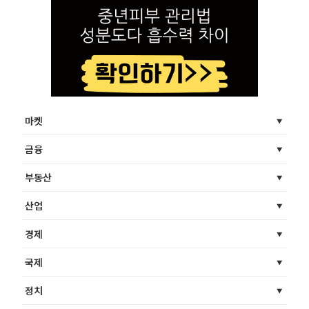
마켓
금융
부동산
산업
경제
국제
정치