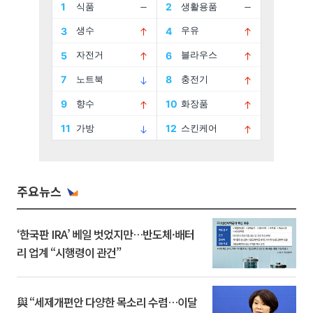
주요뉴스
‘한국판 IRA’ 베일 벗었지만…반도체·배터
리 업계 “시행령이 관건”
與 “세제개편안 다양한 목소리 수렴…이달