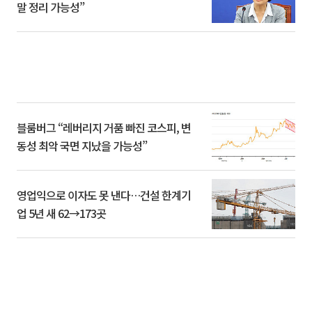
말 정리 가능성”
블룸버그 “레버리지 거품 빠진 코스피, 변
동성 최악 국면 지났을 가능성”
영업익으로 이자도 못 낸다…건설 한계기
업 5년 새 62→173곳