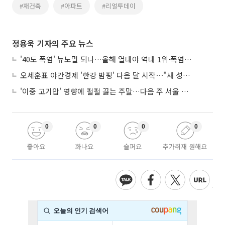
#재건축
#아파트
#리얼투데이
정용욱 기자의 주요 뉴스
'40도 폭염' 뉴노멀 되나…올해 열대야 역대 1위·폭염일수 평년 3배 넘어
오세훈표 야간경제 '한강 밤핑' 다음 달 시작⋯"새 성장동력 만들 것"
'이중 고기압' 영향에 펄펄 끓는 주말…다음 주 서울 포함 서쪽이 더 덥다
0
0
0
0
좋아요
화나요
슬퍼요
추가취재 원해요