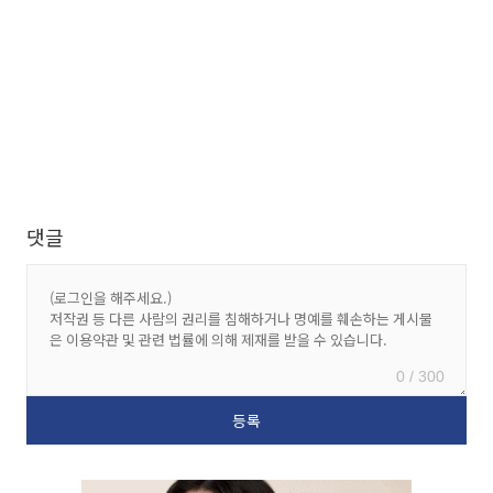
댓글
0 / 300