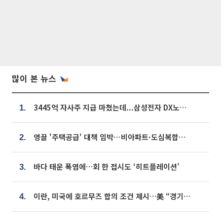
많이 본 뉴스
3445억 자사주 지급 마쳤는데...삼성전자 DX노조, 뒤늦은 '떼쓰기 집회'
1.
영끌 '주택공급' 대책 임박⋯비아파트·도심복합까지 총동원
2.
바다 태운 폭염에…회 한 접시도 ‘히트플레이션’
3.
이란, 미국에 호르무즈 합의 조건 제시…美 “경기 아직 안 끝나” [종합]
4.