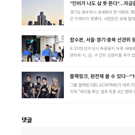
"인허가 나도 삽 못 뜬다"…자금
경기도 동두천시 송내동의 한 아파트 개
은 이뤄지지 못했다. 사업장은 공매 절차
3차 공매까지 진행됐으나 모두 유찰됐다.
후
합수본, 서울·경기·충북 선관위 등
6.3지방선거 당시 투표용지 부족 사태
관위와 시, 군, 구 단위 선관위를 추가
부(김태훈 서울중앙지검 3차장검사)는 
블랙핑크, 완전체 볼 수 있다⋯"
그룹 블랙핑크(BLACKPINK)가 데뷔
지에 "레이블 확인 결과 최종 4인 멤버
10주년을 이틀 앞둔 6일 10주년 기념행
확한
댓글