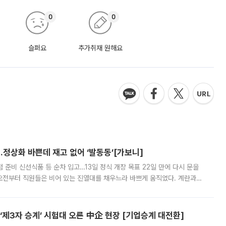
0
0
슬퍼요
추가취재 원해요
…정상화 바쁜데 재고 없어 ‘발동동’[가보니]
준비 신선식품 등 순차 입고…13일 정식 개장 목표 22일 만에 다시 문을
오전부터 직원들은 비어 있는 진열대를 채우느라 바쁘게 움직였다. 계란과
리를 잡기 시작했지만, 매장 곳곳엔 여전히 텅 빈 매대가 먼저 눈에 들어왔
제3자 승계’ 시험대 오른 中企 현장 [기업승계 대전환]