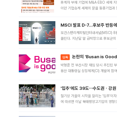
후계자 부재 기업에 M&A·EBO 세제 
이던 기업승계 세제의 문을 동종기업과 
대신 M&A나 임직원 인수(EBO)를 통
늘
MSCI 발표 D-7…후보주 반등
모건스탠리캐피털인터내셔널(MSCI) 8
쏠린다. 지난달 말 급락장으로 후보군의
가능성과 지수 추종 자금 유입 기대가 
논란의 'Busan is Go
단독
박형준 전 부산시장 재임 당시 추진된 부산
용산 대통령실 상징체계(CI) 개발에 참
도시브랜드 사업이 공개 이후 시민 공감
'입추'에도 39도⋯수도권ㆍ강원
절기상 가을의 시작을 알리는 ‘입추’이자
에 따르면 이날 북태평양고기압의 영향으
도, 낮 최고기온은 31~39도로, 전국