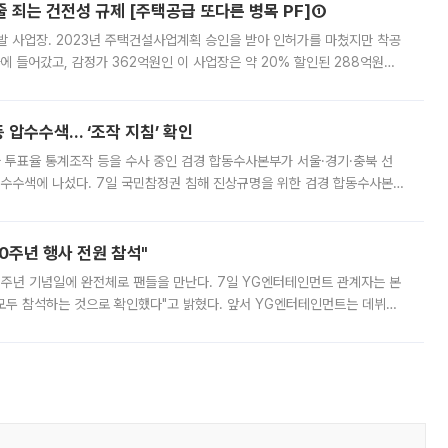
줄 죄는 건전성 규제 [주택공급 또다른 병목 PF]①
발 사업장. 2023년 주택건설사업계획 승인을 받아 인허가를 마쳤지만 착공
에 들어갔고, 감정가 362억원인 이 사업장은 약 20% 할인된 288억원에
 현재는 4차 공매를 위한 조건 협의가 진행 중이다. 수도권의 주요 주거 배
 압수수색… ‘조작 지침’ 확인
와 투표율 통계조작 등을 수사 중인 검경 합동수사본부가 서울·경기·충북 선
 압수수색에 나섰다. 7일 국민참정권 침해 진상규명을 위한 검경 합동수사본
추가 증거 확보를 위해 중앙선관위, 서울시·경기도·충청북도 선관위, 김포시
10주년 행사 전원 참석"
 10주년 기념일에 완전체로 팬들을 만난다. 7일 YG엔터테인먼트 관계자는 본
 모두 참석하는 것으로 확인했다"고 밝혔다. 앞서 YG엔터테인먼트는 데뷔
사 개최를 공지한 바 있다. 다만 장소를 '8일 오후 서울 모처'로 안내하며 정