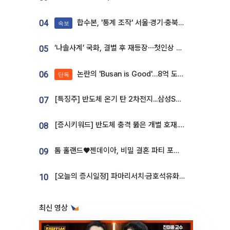
합수본, '통계 조작' 서울·경기·충북 선관위 등 추가 압수수색
04
속보
‘나솔사계’ 국화, 결별 후 재등장⋯첫인상 투표 휩쓸고 ‘인기녀’ 등극
05
논란의 'Busan is Good'…8억 도시브랜드, 용산 대통령실 CI 업체가 수행
06
단독
[특징주] 반도체 온기 탄 2차전지...삼성SDI, 장 초반 7% 넘게 껑충
07
[증시키워드] 반도체 충격 뚫은 개별 호재...포스코퓨처엠·에코프로·한화솔루션 '눈길'
08
톰 홀랜드♥젠데이아, 비밀 결혼 파티 포착⋯호텔 대관비만 9억
09
[오늘의 증시일정] 파마리서치·금호석유화학·코오롱인더·상상인증권 등
10
최신 영상