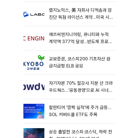
랩지노믹스, 美 자회사 디엑솜과 암
진단 독점 라이선스 계약…미국 시
장 공략 가속
에쓰씨엔지니어링, 큐니티와 누적
계약액 377억 달성…반도체 프로젝
트 추가 수주
교보증권, 코스피200 기초자산 원
금지급형 ELB 공모
자기자본 70% 철강사 지분 산 크라
우드웍스…‘공동경영’으로 AI 시너지
낼까
팔란티어 '깜짝 실적'에 주가 급등…
SOL 커버드콜 ETF도 주목
상승 출발한 코스피·코스닥, 하락 전