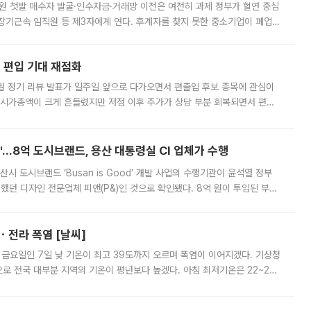
지원 첫발 매수자 발굴·인수자금·거래망 이전은 여전히 과제 정부가 혈연 중심
장기근속 임직원 등 제3자에게 연다. 후계자를 찾지 못한 중소기업이 폐업
해 기술과 일자리를 남기도록 하겠다는 취지다. 다만 세금 감면만으로 거래를
에 편입 기대 재점화
월 정기 리뷰 발표가 일주일 앞으로 다가오면서 편출입 후보 종목에 관심이
 시가총액이 크게 흔들렸지만 저점 이후 주가가 상당 부분 회복되면서 편입
다시 부각되고 있다. 7일 금융투자업계에 따르면 MSCI는 한국시간으로 오는
od'…8억 도시브랜드, 용산 대통령실 CI 업체가 수행
시 도시브랜드 ‘Busan is Good’ 개발 사업의 수행기관이 윤석열 정부
여했던 디자인 전문업체 피앤(P&)인 것으로 확인됐다. 8억 원이 투입된 부산
 부족과 디자인 정체성 논란에 휩싸였던 만큼, 사업 선정 과정과 결과물에
ㆍ전라 폭염 [날씨]
 금요일인 7일 낮 기온이 최고 39도까지 오르며 폭염이 이어지겠다. 기상청
로 전국 대부분 지역의 기온이 평년보다 높겠다. 아침 최저기온은 22~27
 대부분 지역에 폭염특보가 발효된 가운데 최고체감온도는 35도 안팎까지 올라