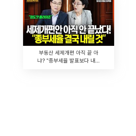
부동산 세제개편 아직 끝 아
냐? "종부세율 발표보다 내릴
것" 장기거주·양도세 전망 I 집
땅지성 I 김인만, 진미윤