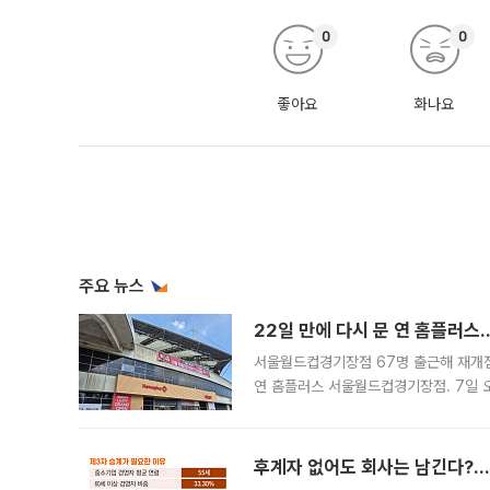
0
0
좋아요
화나요
주요 뉴스
22일 만에 다시 문 연 홈플러스
서울월드컵경기장점 67명 출근해 재개점 
연 홈플러스 서울월드컵경기장점. 7일 
우유, 과일 같은 신선식품이 차근차근 자
후계자 없어도 회사는 남긴다?…‘