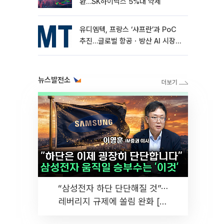
환…SK하이닉스 5%대 약세
유디엠텍, 프랑스 ‘샤프란’과 PoC
추진…글로벌 항공ㆍ방산 AI 시장
공략
뉴스발전소
“삼성전자 하단 단단해질 것”⋯
레버리지 규제에 쏠림 완화 [찐
코노미]