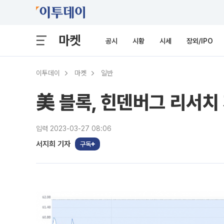
마켓
공시
시황
시세
장외/IPO
이투데이
마켓
일반
美 블록, 힌덴버그 리서치
입력 2023-03-27 08:06
서지희 기자
구독