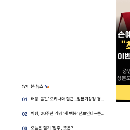
많이 본 뉴스
태풍 '돌핀' 오키나와 접근…일본기상청 경로 업데이트
01
빅뱅, 20주년 기념 '새 뱅봉' 선보인다⋯콘서트 앞두고 팝업 개최
02
오늘은 절기 '입추', 뜻은?
03