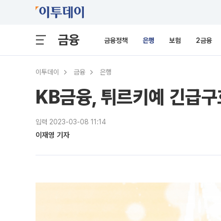
금융
금융정책
은행
보험
2금융
이투데이
금융
은행
KB금융, 튀르키예 긴급구
입력 2023-03-08 11:14
이재영 기자