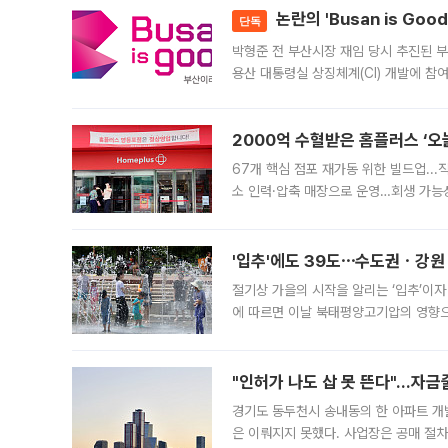
논란의 'Busan is Go
단독
박형준 전 부산시장 재임 당시 추진된 부산
용산 대통령실 상징체계(CI) 개발에 참
도시브랜드 사업이 공개 이후 시민 공감
2000억 수혈받은 홈플러스 ‘오늘
67개 핵심 점포 재가동 위한 빌드업..
소 인력·압축 매장으로 운영…회생 가능성
영업을 시작한다. 핵심 점포 67개에는 
'입추'에도 39도⋯수도권ㆍ강원
절기상 가을의 시작을 알리는 ‘입추’이자
에 따르면 이날 북태평양고기압의 영향으
도, 낮 최고기온은 31~39도로, 전국
"인허가 나도 삽 못 뜬다"…자금
경기도 동두천시 송내동의 한 아파트 개
은 이뤄지지 못했다. 사업장은 공매 절차