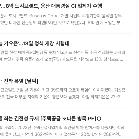
od'…8억 도시브랜드, 용산 대통령실 CI 업체가 수행
시 도시브랜드 ‘Busan is Good’ 개발 사업의 수행기관이 윤석열 정부
여했던 디자인 전문업체 피앤(P&)인 것으로 확인됐다. 8억 원이 투입된 부산
 부족과 디자인 정체성 논란에 휩싸였던 만큼, 사업 선정 과정과 결과물에
 가오픈’...13일 정식 개장 시험대
.직원들 현장 배치PB·일반상품 순차 입고에도 신선식품 수급 정상화는 과제최
 높일지 주목 홈플러스가 오늘(7일) 가오픈을 시작으로 13일 정식으로 재
직원들이 현장 배치되고, PB 상품과 함께 일반 상품 납품도 순차적으로 진행
ㆍ전라 폭염 [날씨]
 금요일인 7일 낮 기온이 최고 39도까지 오르며 폭염이 이어지겠다. 기상청
로 전국 대부분 지역의 기온이 평년보다 높겠다. 아침 최저기온은 22~27
 대부분 지역에 폭염특보가 발효된 가운데 최고체감온도는 35도 안팎까지 올라
줄 죄는 건전성 규제 [주택공급 또다른 병목 PF]①
발 사업장. 2023년 주택건설사업계획 승인을 받아 인허가를 마쳤지만 착공
에 들어갔고, 감정가 362억원인 이 사업장은 약 20% 할인된 288억원에