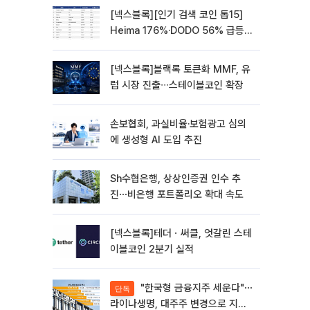
[넥스블록][인기 검색 코인 톱15]
Heima 176%·DODO 56% 급등…
대형주 속 고변동 알트 부각
[넥스블록]블랙록 토큰화 MMF, 유
럽 시장 진출∙∙∙스테이블코인 확장
손보협회, 과실비율·보험광고 심의
에 생성형 AI 도입 추진
Sh수협은행, 상상인증권 인수 추
진⋯비은행 포트폴리오 확대 속도
[넥스블록]테더ㆍ써클, 엇갈린 스테
이블코인 2분기 실적
"한국형 금융지주 세운다"⋯
단독
라이나생명, 대주주 변경으로 지주