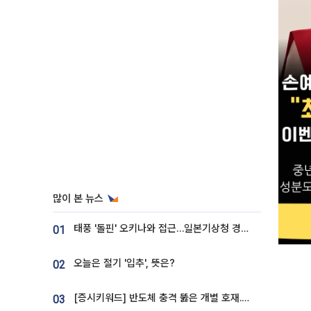
많이 본 뉴스
태풍 '돌핀' 오키나와 접근…일본기상청 경로 업데이트
01
오늘은 절기 '입추', 뜻은?
02
[증시키워드] 반도체 충격 뚫은 개별 호재...포스코퓨처엠·에코프로·한화솔루션 '눈길'
03