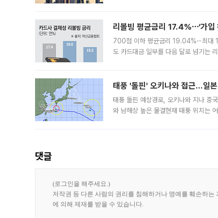
3차 공매까지 진행됐으나 모두 유찰됐다.
후
리볼빙 평균금리 17.4%⋯‘가입 
700점 이하 평균금리 19.04%⋯최대 
도 카드대금 일부를 다음 달로 넘기는 
17.40%까지 치솟은 가운데, 신규 
요구
태풍 '돌핀' 오키나와 접근…일
태풍 돌핀 예상경로, 오키나와 지나 중
와 남해상 높은 물결현재 태풍 위치는 어
강한 세력을 유지한 채 일본 오키나와와
댓글