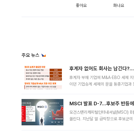
좋아요
화나요
주요 뉴스
후계자 없어도 회사는 남긴다?…‘
후계자 부재 기업에 M&A·EBO 세제 
이던 기업승계 세제의 문을 동종기업과 
대신 M&A나 임직원 인수(EBO)를 통
늘
MSCI 발표 D-7…후보주 반등
모건스탠리캐피털인터내셔널(MSCI) 8
쏠린다. 지난달 말 급락장으로 후보군의
가능성과 지수 추종 자금 유입 기대가 