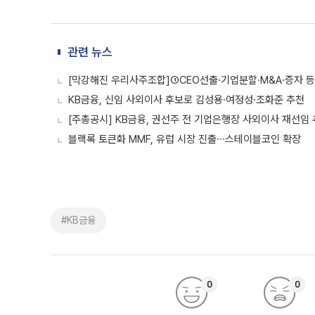
관련 뉴스
[막강해진 우리사주조합]①CEO선출·기업분할·M&A·증자 등에서
KB금융, 신임 사외이사 후보로 김성용·여정성·조화준 추천
[주총공시] KB금융, 권선주 전 기업은행장 사외이사 재선임
블랙록 토큰화 MMF, 유럽 시장 진출∙∙∙스테이블코인 확장
#KB금융
0
0