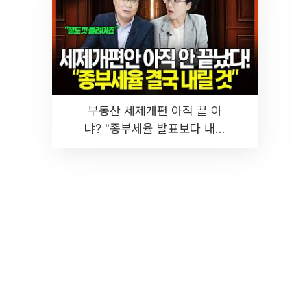
부동산 세제개편 아직 끝 아
냐? "종부세율 발표보다 내릴
것" 장기거주·양도세 전망 I 집
땅지성 I 김인만, 진미윤