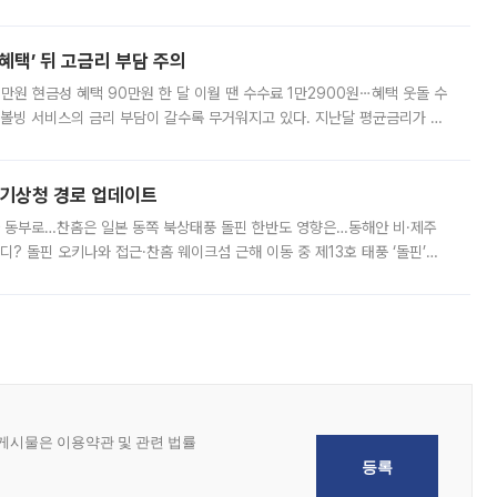
 현재는 4차 공매를 위한 조건 협의가 진행 중이다. 수도권의 주요 주거 배
혜택’ 뒤 고금리 부담 주의
1만원 현금성 혜택 90만원 한 달 이월 땐 수수료 1만2900원⋯혜택 웃돌 수
리볼빙 서비스의 금리 부담이 갈수록 무거워지고 있다. 지난달 평균금리가 연
약정 고객에게 포인트와 캐시백을 얹어주는 미끼성 행사가 이어지고 있어 주의가
본기상청 경로 업데이트
국 동부로…찬홈은 일본 동쪽 북상태풍 돌핀 한반도 영향은…동해안 비·제주
디? 돌핀 오키나와 접근·찬홈 웨이크섬 근해 이동 중 제13호 태풍 ‘돌핀’이
 아마미 지방에 접근하고 있다. 돌핀은 오키나와 부근을 지난 뒤 동중국해