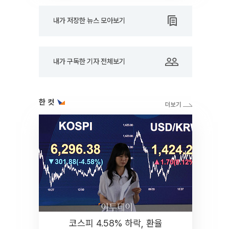
내가 저장한 뉴스 모아보기
내가 구독한 기자 전체보기
한 컷
코스피 4.58% 하락, 환율