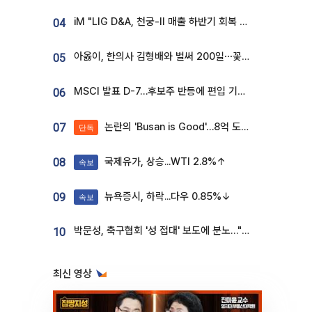
iM "LIG D&A, 천궁-II 매출 하반기 회복 전망…방산 톱픽 유지"
04
아옳이, 한의사 김형배와 벌써 200일⋯꽃다발 들고 "프러포즈 아냐"
05
MSCI 발표 D-7…후보주 반등에 편입 기대 재점화
06
논란의 'Busan is Good'…8억 도시브랜드, 용산 대통령실 CI 업체가 수행
07
단독
국제유가, 상승...WTI 2.8%↑
08
속보
뉴욕증시, 하락...다우 0.85%↓
09
속보
박문성, 축구협회 '성 접대' 보도에 분노…"다 말아먹으려고 작정했나"
10
최신 영상