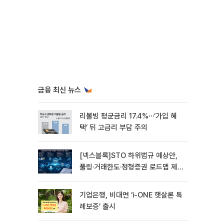
금융 최신 뉴스
리볼빙 평균금리 17.4%⋯‘가입 혜
택’ 뒤 고금리 부담 주의
[넥스블록]STO 하위법규 예상안,
풀링·거래한도·정형증권 로드맵 제
시
기업은행, 비대면 ‘i-ONE 햇살론 특
례보증’ 출시