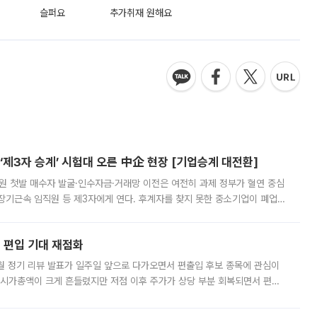
슬퍼요
추가취재 원해요
제3자 승계’ 시험대 오른 中企 현장 [기업승계 대전환]
지원 첫발 매수자 발굴·인수자금·거래망 이전은 여전히 과제 정부가 혈연 중심
장기근속 임직원 등 제3자에게 연다. 후계자를 찾지 못한 중소기업이 폐업
해 기술과 일자리를 남기도록 하겠다는 취지다. 다만 세금 감면만으로 거래를
에 편입 기대 재점화
월 정기 리뷰 발표가 일주일 앞으로 다가오면서 편출입 후보 종목에 관심이
 시가총액이 크게 흔들렸지만 저점 이후 주가가 상당 부분 회복되면서 편입
다시 부각되고 있다. 7일 금융투자업계에 따르면 MSCI는 한국시간으로 오는