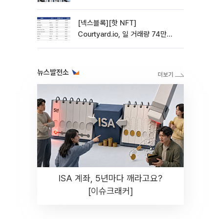
사 전환 첫발
[넥스블록][핫 NFT]
Courtyard.io, 일 거래량 74만
5040달러… 바닥가 5달러
뉴스발전소
ISA 계좌, 5년마다 깨라고요?
[이슈크래커]