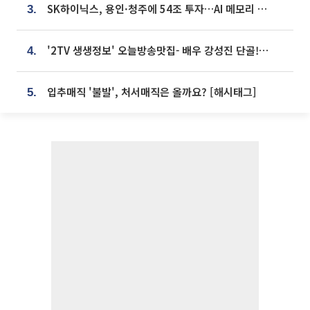
SK하이닉스, 용인·청주에 54조 투자…AI 메모리 생산기지 키운다
3.
'2TV 생생정보' 오늘방송맛집- 배우 강성진 단골! 쌀국수ㆍ푸팟퐁 커리 맛집 '블○○○'
4.
입추매직 '불발', 처서매직은 올까요? [해시태그]
5.