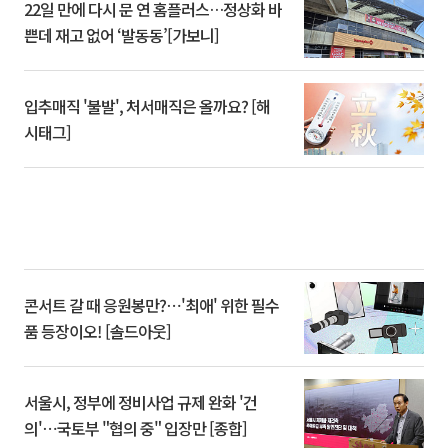
22일 만에 다시 문 연 홈플러스…정상화 바
쁜데 재고 없어 ‘발동동’[가보니]
입추매직 '불발', 처서매직은 올까요? [해
시태그]
콘서트 갈 때 응원봉만?⋯'최애' 위한 필수
품 등장이오! [솔드아웃]
서울시, 정부에 정비사업 규제 완화 '건
의'⋯국토부 "협의 중" 입장만 [종합]