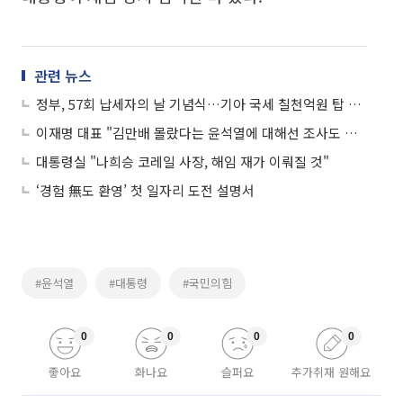
관련 뉴스
정부, 57회 납세자의 날 기념식…기아 국세 칠천억원 탑 수상
이재명 대표 "김만배 몰랐다는 윤석열에 대해선 조사도 없이 각하"
대통령실 "나희승 코레일 사장, 해임 재가 이뤄질 것"
‘경험 無도 환영’ 첫 일자리 도전 설명서
#윤석열
#대통령
#국민의힘
0
0
0
0
좋아요
화나요
슬퍼요
추가취재 원해요