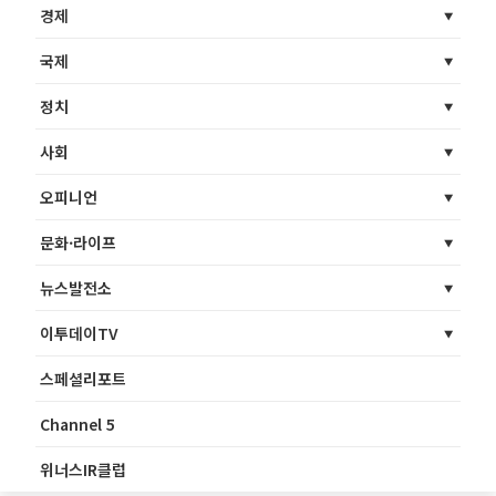
경제
국제
정치
사회
오피니언
문화·라이프
뉴스발전소
이투데이TV
스페셜리포트
Channel 5
위너스IR클럽