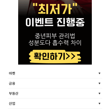
마켓
금융
부동산
산업