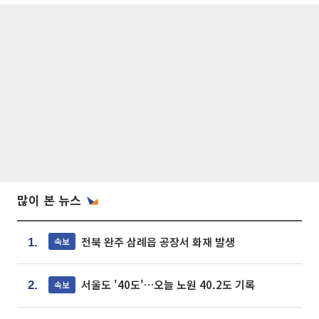
많이 본 뉴스
전북 완주 삼례읍 공장서 화재 발생
속보
1.
서울도 '40도'…오늘 노원 40.2도 기록
속보
2.