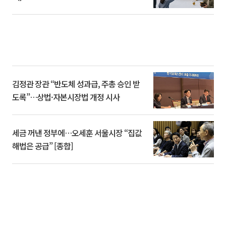
김정관 장관 “반도체 성과급, 주총 승인 받
도록”…상법·자본시장법 개정 시사
세금 꺼낸 정부에…오세훈 서울시장 “집값
해법은 공급” [종합]