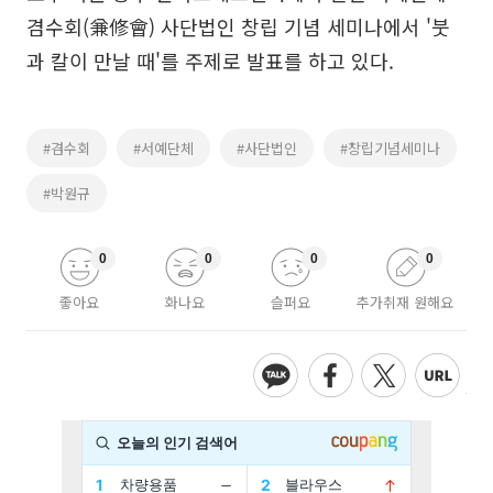
겸수회(兼修會) 사단법인 창립 기념 세미나에서 '붓
과 칼이 만날 때'를 주제로 발표를 하고 있다.
#겸수회
#서예단체
#사단법인
#창립기념세미나
#박원규
0
0
0
0
좋아요
화나요
슬퍼요
추가취재 원해요