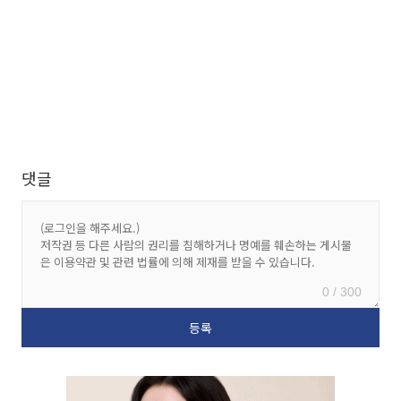
댓글
0 / 300