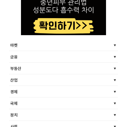
마켓
금융
부동산
산업
경제
국제
정치
사회