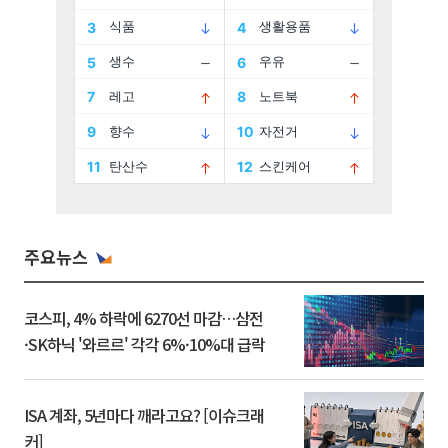
주요뉴스
코스피, 4% 하락에 6270선 마감…삼전
·SK하닉 '와르르' 각각 6%·10%대 급락
ISA 계좌, 5년마다 깨라고요? [이슈크래
커]