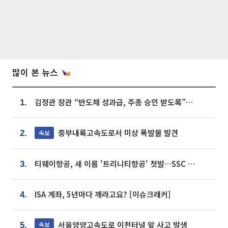
많이 본 뉴스
김정관 장관 “반도체 성과급, 주총 승인 받도록”…상법·자본시장법 개정 시사
1.
중부내륙고속도로서 미상 폭발물 발견
속보
2.
티웨이항공, 새 이름 '트리니티항공' 첫발…SSC 전략 본격화
3.
ISA 계좌, 5년마다 깨라고요? [이슈크래커]
4.
서울양양고속도로 이천터널 앞 사고 발생
속보
5.