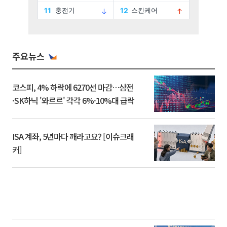
주요뉴스
코스피, 4% 하락에 6270선 마감…삼전
·SK하닉 '와르르' 각각 6%·10%대 급락
ISA 계좌, 5년마다 깨라고요? [이슈크래
커]