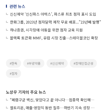
관련 뉴스
신신제약 ‘신신파스 아렉스’, 파스류 최초 점자 표시 도입
한화그룹, 2023년 점자달력 제작 무료 배포..."23년째 발행"
하나증권, 시각장애 아동을 위한 점자 교육 지원
블랙록 토큰화 MMF, 유럽 시장 진출∙∙∙스테이블코인 확장
#한독
#부광약품
#신신제약
#장애인접근성
#점자
노상우 기자의 주요 뉴스
“폐렴구균 백신, 맞았다고 끝 아니다…접종력 확인해야”
셀트리온, 매출·영업익 동반 질주…하반기 지속 성장 전망에 주목