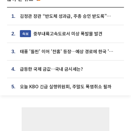
김정관 장관 “반도체 성과급, 주총 승인 받도록”…상법·자본시장법 개정 시사
1.
중부내륙고속도로서 미상 폭발물 발견
속보
2.
태풍 '돌핀' 이어 '찬홈' 등장…예상 경로에 한국 '한숨'
3.
급등한 국제 금값…국내 금시세는?
4.
오늘 KBO 긴급 실행위원회, 주말도 폭염취소 될까
5.