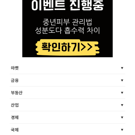
마켓
금융
부동산
산업
경제
국제