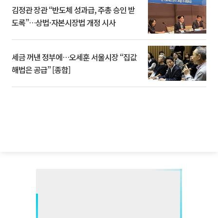
김정관 장관 “반도체 성과급, 주총 승인 받
도록”…상법·자본시장법 개정 시사
세금 꺼낸 정부에…오세훈 서울시장 “집값
해법은 공급” [종합]