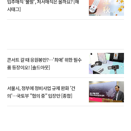
입추매직 '불발', 처서매직은 올까요? [해
시태그]
콘서트 갈 때 응원봉만?⋯'최애' 위한 필수
품 등장이오! [솔드아웃]
서울시, 정부에 정비사업 규제 완화 '건
의'⋯국토부 "협의 중" 입장만 [종합]