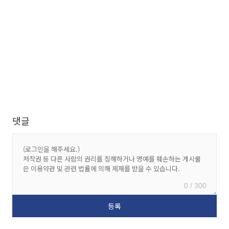
댓글
0 / 300