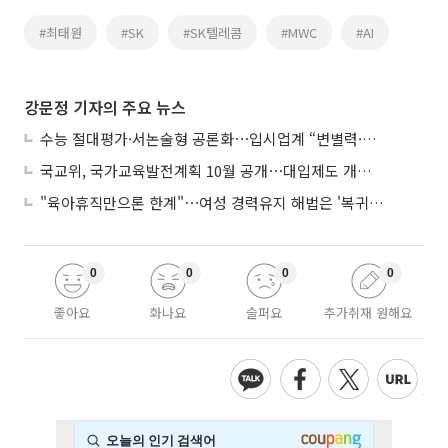
#최태원
#SK
#SK텔레콤
#MWC
#AI
강문정 기자의 주요 뉴스
수능 절대평가·서논술형 공론화⋯입시업계 “변별력·사교육 대책 먼저”
국교위, 국가교육발전계획 10월 공개⋯대입제도 개편 공론화 추진
"육아휴직만으론 한계"⋯여성 경력유지 해법은 '복귀 후 유연근무’
0
0
0
0
좋아요
화나요
슬퍼요
추가취재 원해요