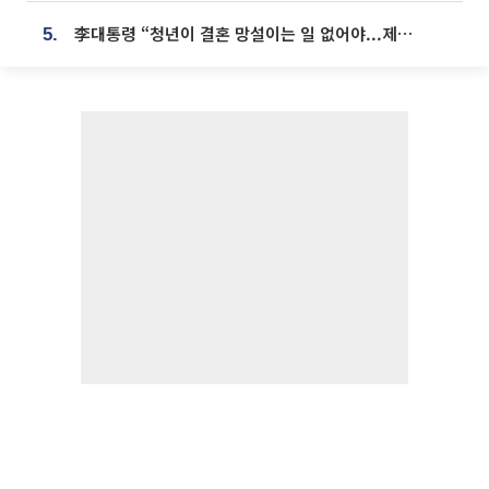
李대통령 “청년이 결혼 망설이는 일 없어야...제도상 불이익 조사”
5.