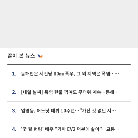
많이 본 뉴스
동해안은 시간당 80㎜ 폭우, 그 외 지역은 폭염…‘극과 극 날씨’
1.
[내일 날씨] 폭염 한풀 꺾여도 무더위 계속⋯동해안 이틀 연속 비
2.
임영웅, 어느덧 데뷔 10주년⋯"가진 것 없던 시절, 내 앞엔 20명의 팬뿐"
3.
'굿 윌 헌팅' 배우 "기아 EV2 덕분에 살아"…교통사고 후 안전성 극찬
4.