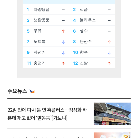
주요뉴스
22일 만에 다시 문 연 홈플러스…정상화 바
쁜데 재고 없어 ‘발동동’[가보니]