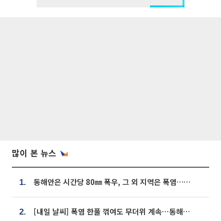
많이 본 뉴스
동해안은 시간당 80㎜ 폭우, 그 외 지역은 폭염…‘극과 극 날씨’
1.
[내일 날씨] 폭염 한풀 꺾여도 무더위 계속⋯동해안 이틀 연속 비
2.