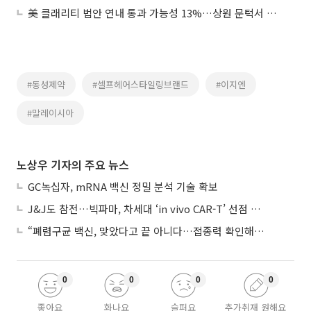
美 클래리티 법안 연내 통과 가능성 13%…상원 문턱서 제동
#동성제약
#셀프헤어스타일링브랜드
#이지엔
#말레이시아
노상우 기자의 주요 뉴스
GC녹십자, mRNA 백신 정밀 분석 기술 확보
J&J도 참전…빅파마, 차세대 ‘in vivo CAR-T’ 선점 경쟁 본격화
“폐렴구균 백신, 맞았다고 끝 아니다…접종력 확인해야”
0
0
0
0
좋아요
화나요
슬퍼요
추가취재 원해요