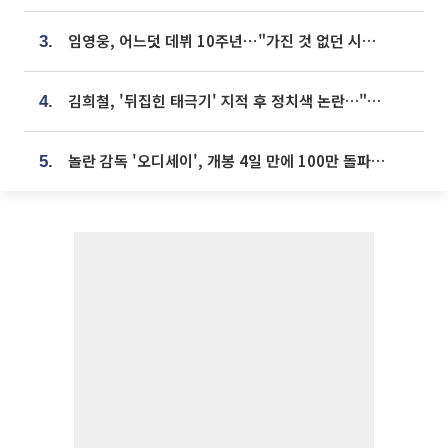
임영웅, 어느덧 데뷔 10주년⋯"가진 것 없던 시절, 내 앞엔 20명의 팬뿐"
3.
김희철, '뒤집힌 태극기' 지적 후 정치색 논란…"좌우 떠나 우리나라 국기"
4.
놀란 감독 '오디세이', 개봉 4일 만에 100만 돌파⋯'왕사남' 보다 빠르다
5.