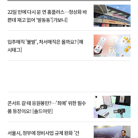
22일 만에 다시 문 연 홈플러스…정상화 바
쁜데 재고 없어 ‘발동동’[가보니]
입추매직 '불발', 처서매직은 올까요? [해
시태그]
콘서트 갈 때 응원봉만?⋯'최애' 위한 필수
품 등장이오! [솔드아웃]
서울시, 정부에 정비사업 규제 완화 '건