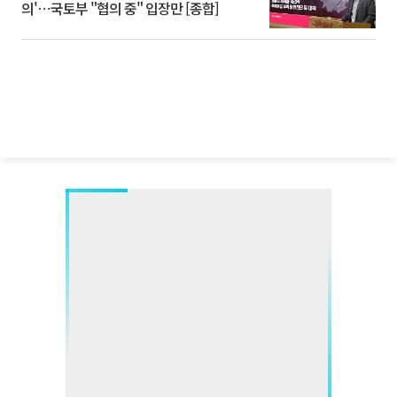
의'⋯국토부 "협의 중" 입장만 [종합]