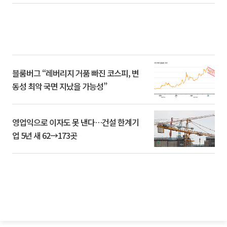
블룸버그 “레버리지 거품 빠진 코스피, 변
동성 최악 국면 지났을 가능성”
영업익으로 이자도 못 낸다…건설 한계기
업 5년 새 62→173곳