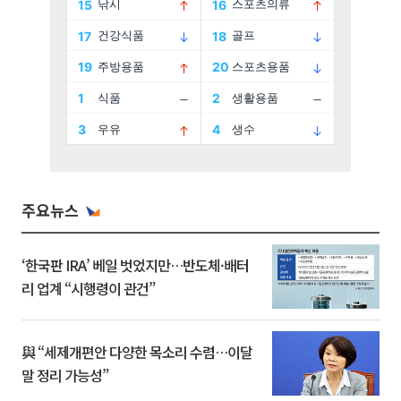
주요뉴스
‘한국판 IRA’ 베일 벗었지만…반도체·배터
리 업계 “시행령이 관건”
與 “세제개편안 다양한 목소리 수렴…이달
말 정리 가능성”