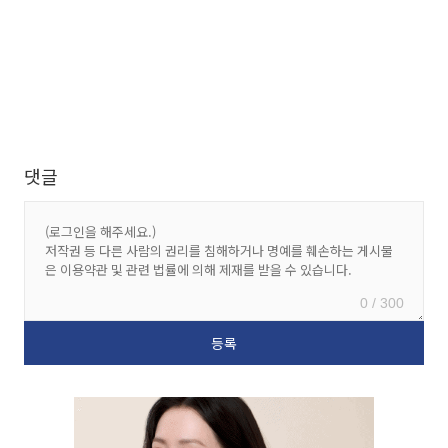
댓글
0 / 300