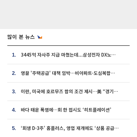
많이 본 뉴스
3445억 자사주 지급 마쳤는데...삼성전자 DX노조, 뒤늦은 '떼쓰기 집회'
1.
영끌 '주택공급' 대책 임박⋯비아파트·도심복합까지 총동원
2.
이란, 미국에 호르무즈 합의 조건 제시…美 “경기 아직 안 끝나” [종합]
3.
바다 태운 폭염에…회 한 접시도 ‘히트플레이션’
4.
‘회생 D-3주’ 홈플러스, 영업 재개에도 ‘상품 공급망’ 복구가 생존 관건
5.