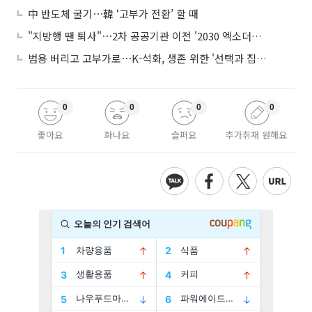
中 반도체 굴기⋯韓 ‘고부가 전환’ 할 때
"지방행 땐 퇴사"⋯2차 공공기관 이전 '2030 엑소더스' 뇌관
범용 버리고 고부가로⋯K-석화, 생존 위한 '선택과 집중'
0
0
0
0
좋아요
화나요
슬퍼요
추가취재 원해요