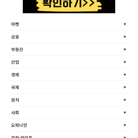
마켓
금융
부동산
산업
경제
국제
정치
사회
오피니언
문화·라이프