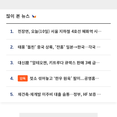
많이 본 뉴스
전장연, 오늘(10일) 서울 지하철 4호선 혜화역 시위…1호선 용산역 무정차
1.
태풍 '돌핀' 중국 상륙, '찬홈' 일본→한국…각국 기상청 예상 경로는?
2.
대신證 “알테오젠, 키트루다 큐렉스 판매 3배 급증…목표가 41만원 상향”
3.
젖소 섞어놓고 ‘한우 원육’ 팔이...공영홈쇼핑 표기·검증 구멍
단독
4.
재건축·재개발 이주비 대출 숨통…정부, HF 보증 신설 추진
5.