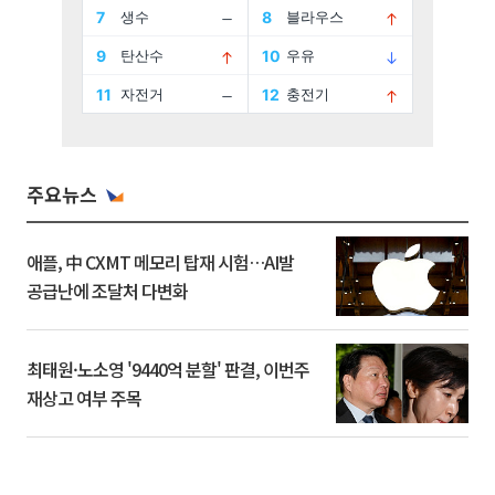
주요뉴스
애플, 中 CXMT 메모리 탑재 시험…AI발
공급난에 조달처 다변화
최태원·노소영 '9440억 분할' 판결, 이번주
재상고 여부 주목