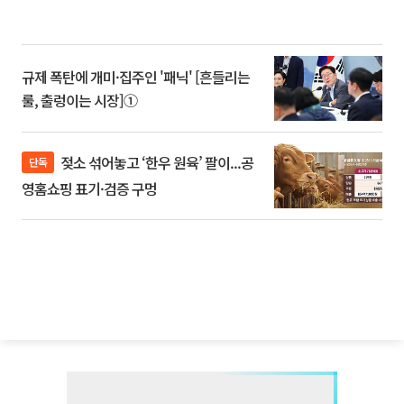
규제 폭탄에 개미·집주인 '패닉' [흔들리는
룰, 출렁이는 시장]①
젖소 섞어놓고 ‘한우 원육’ 팔이...공
단독
영홈쇼핑 표기·검증 구멍