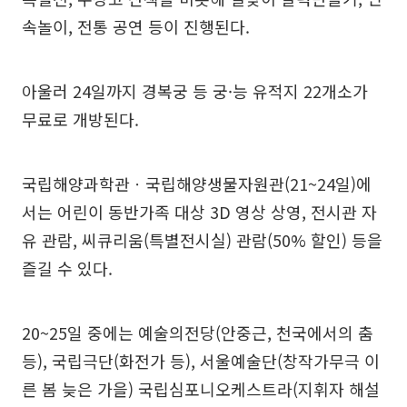
속놀이, 전통 공연 등이 진행된다.
아울러 24일까지 경복궁 등 궁·능 유적지 22개소가
무료로 개방된다.
국립해양과학관ㆍ국립해양생물자원관(21~24일)에
서는 어린이 동반가족 대상 3D 영상 상영, 전시관 자
유 관람, 씨큐리움(특별전시실) 관람(50% 할인) 등을
즐길 수 있다.
20~25일 중에는 예술의전당(안중근, 천국에서의 춤
등), 국립극단(화전가 등), 서울예술단(창작가무극 이
른 봄 늦은 가을) 국립심포니오케스트라(지휘자 해설