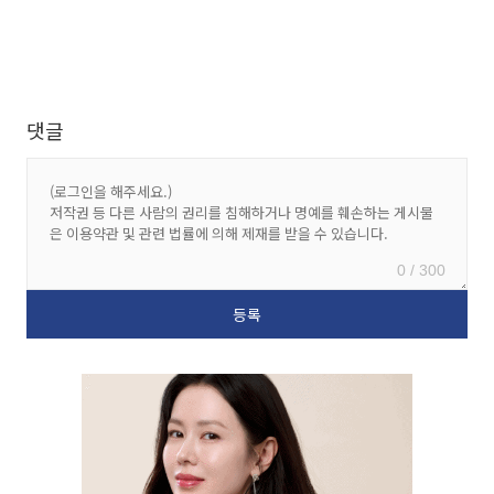
댓글
0 / 300