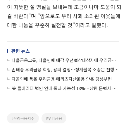
이 따뜻한 설 명절을 보내는데 조금이나마 도움이 되
길 바란다"며 "앞으로도 우리 사회 소외된 이웃들에
대한 나눔을 꾸준히 실천할 것"이라고 말했다.
관련 뉴스
다올금융그룹, 다올인베 매각 우선협상대상자에 우리금융지주 선정
손태승 우리금융 회장, 용퇴 결정…징계불복 소송은 진행할 듯
다올인베 품은 우리금융·메리츠자산운용 안은 강성부펀드, 대주주 적격성 심사 ‘주목’
美 클래리티 법안 연내 통과 가능성 13%…상원 문턱서 제동
#우리금융지주
#우리금융